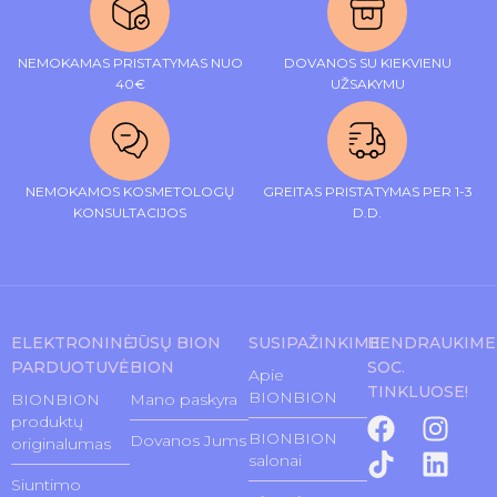
NEMOKAMAS PRISTATYMAS NUO
DOVANOS SU KIEKVIENU
40€
UŽSAKYMU
NEMOKAMOS KOSMETOLOGŲ
GREITAS PRISTATYMAS PER 1-3
KONSULTACIJOS
D.D.
ELEKTRONINĖ
JŪSŲ BION
SUSIPAŽINKIME
BENDRAUKIME
PARDUOTUVĖ
BION
SOC.
Apie
TINKLUOSE!
BIONBION
BIONBION
Mano paskyra
produktų
BIONBION
Dovanos Jums
originalumas
salonai
Siuntimo