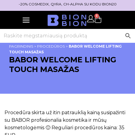
-20% COSMEDIX, QYRA, CH-ALPHA SU KODU BION20
0
PAGRINDINIS
>
PROCEDŪROS
>
BABOR WELCOME LIFTING
TOUCH MASAŽAS
BABOR WELCOME LIFTING
TOUCH MASAŽAS
Procedūra skirta už itin patrauklią kainą susipažinti
su BABOR profesionalia kosmetika ir mūsų
kosmetologėmis 🙂 Reguliari procedūros kaina: 35