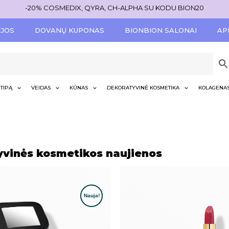
-20% COSMEDIX, QYRA, CH-ALPHA SU KODU BION20
ĖJOS
DOVANŲ KUPONAS
BIONBION SALONAI
AP
TIPĄ
VEIDAS
KŪNAS
DEKORATYVINĖ KOSMETIKA
KOLAGENA
yvinės kosmetikos naujienos