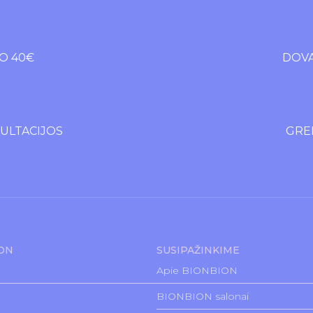
O 40€
DOVA
LTACIJOS
GREI
ION
SUSIPAŽINKIME
Apie BIONBION
BIONBION salonai