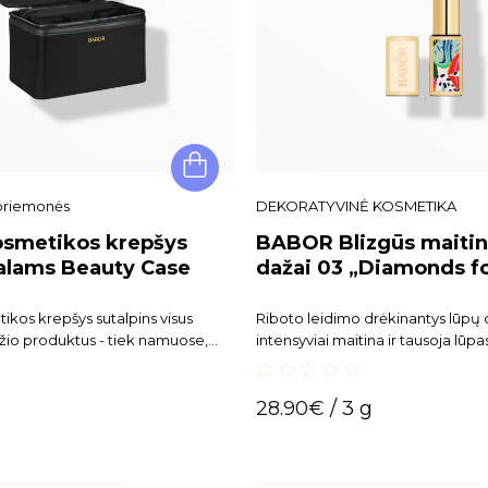
priemonės
DEKORATYVINĖ KOSMETIKA
smetikos krepšys
BABOR Blizgūs maitin
alams Beauty Case
dažai 03 „Diamonds fo
os krepšys sutalpins visus
Riboto leidimo drėkinantys lūpų 
ožio produktus - tiek namuose,
intensyviai maitina ir tausoja lūpa
Šis grožio krepšys puikiai tiks ne
naudojimui, bet ir
0
s vizažistams.
28.90
€
/ 3 g
out
of
5