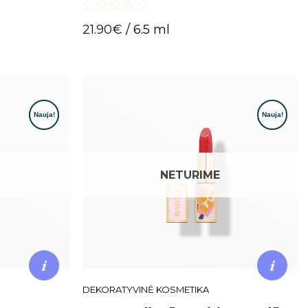
0
21.90
€
/ 6.5 ml
out
of
5
NETURIME
DEKORATYVINĖ KOSMETIKA