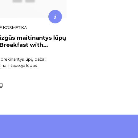
Ė KOSMETIKA
zgūs maitinantys lūpų
„Breakfast with
 drėkinantys lūpų dažai,
ina ir tausoja lūpas.
 g