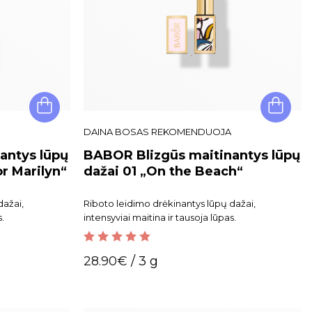
DAINA BOSAS REKOMENDUOJA
antys lūpų
BABOR Blizgūs maitinantys lūpų
r Marilyn“
dažai 01 „On the Beach“
dažai,
Riboto leidimo drėkinantys lūpų dažai,
s.
intensyviai maitina ir tausoja lūpas.
5.00
out of 5
28.90
€
/ 3 g