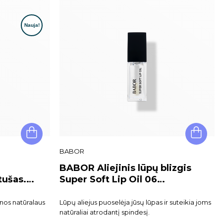
BABOR
BABOR Aliejinis lūpų blizgis
tušas.
Super Soft Lip Oil 06
url
Transparent
ienos natūralaus
Lūpų aliejus puoselėja jūsų lūpas ir suteikia joms
natūraliai atrodantį spindesį.