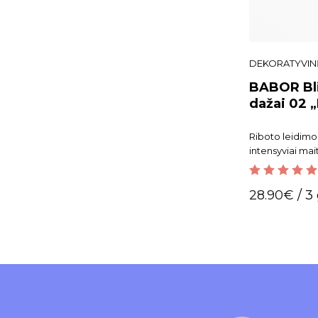
DEKORATYVIN
BABOR Bli
dažai 02 
Audrey“
Riboto leidimo
intensyviai mait
5.00
out of 5
28.90
€
/ 3