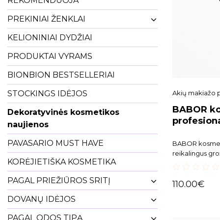
REKOMENDUOJA
PREKINIAI ŽENKLAI
KELIONINIAI DYDŽIAI
PRODUKTAI VYRAMS
BIONBION BESTSELLERIAI
Akių makiažo 
STOCKINGS IDĖJOS
BABOR ko
Dekoratyvinės kosmetikos
profesion
naujienos
PAVASARIO MUST HAVE
BABOR kosmetik
reikalingus gr
KORĖJIETIŠKA KOSMETIKA
tiek kelionėse. 
tik kasdieniam 
0
PAGAL PRIEŽIŪROS SRITĮ
profesionaliem
110.00
€
out
of
DOVANŲ IDĖJOS
5
PAGAL ODOS TIPĄ