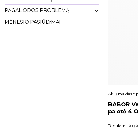
PAGAL ODOS PROBLEMĄ
MĖNESIO PASIŪLYMAI
Akių makiažo 
BABOR Vel
paletė 4 
Dark
Tobulam akių ko