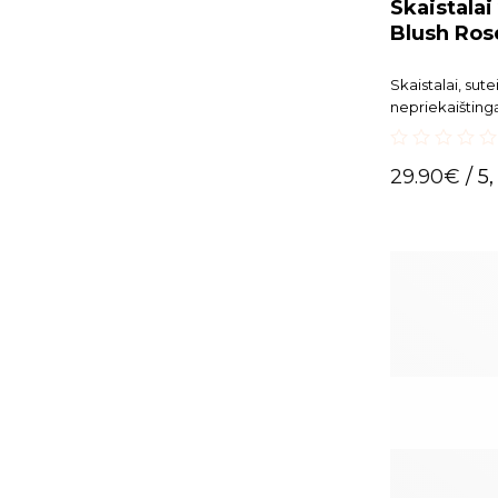
Skaistalai
Blush Ros
Skaistalai, sute
nepriekaišting
0
29.90
€
/ 5,
out
of
5