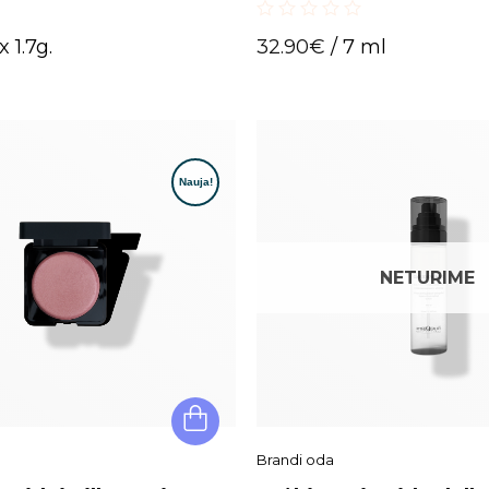
0
x 1.7g.
32.90
€
/ 7 ml
out
of
5
NETURIME
Brandi oda