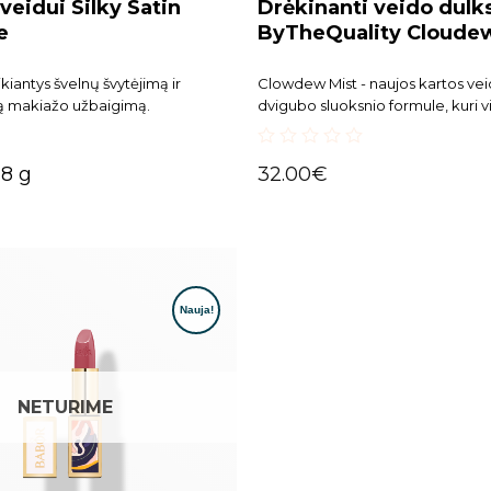
 veidui Silky Satin
Drėkinanti veido dulk
e
ByTheQuality Cloude
ikiantys švelnų švytėjimą ir
Clowdew Mist - naujos kartos vei
ą makiažo užbaigimą.
dvigubo sluoksnio formule, kuri 
drėkina ir stiprina odos apsauginį
visiems odos tipams, suteikia natū
0
nepaveikia makiažo.
 8 g
32.00
€
out
of
5
NETURIME