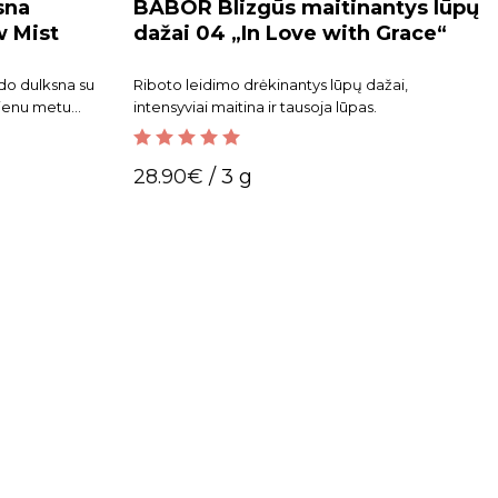
sna
BABOR Blizgūs maitinantys lūpų
w Mist
dažai 04 „In Love with Grace“
do dulksna su
Riboto leidimo drėkinantys lūpų dažai,
vienu metu
intensyviai maitina ir tausoja lūpas.
 barjerą. Tinka
ralų spindesį ir
5.00
out of 5
28.90
€
/ 3 g