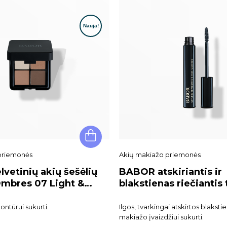
priemonės
Akių makiažo priemonės
vetinių akių šešėlių
BABOR atskiriantis ir
Ombres 07 Light &
blakstienas riečiantis 
Natural Separation & C
Mascara
ntūrui sukurti.
Ilgos, tvarkingai atskirtos blakst
makiažo įvaizdžiui sukurti.