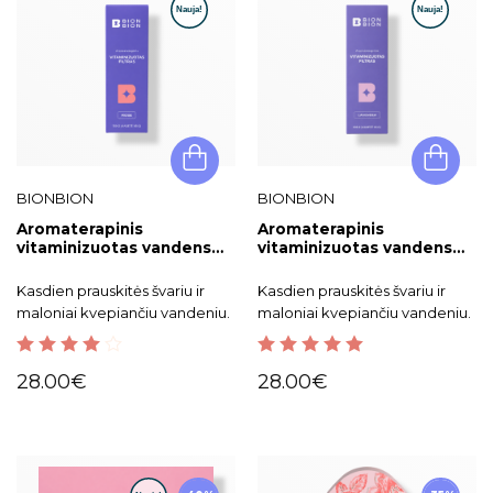
BIONBION
BIONBION
Aromaterapinis
Aromaterapinis
vitaminizuotas vandens
vitaminizuotas vandens
filtras rožių kvapo
filtras levandų kvapo
BIONBION
BIONBION
Kasdien prauskitės švariu ir
Kasdien prauskitės švariu ir
maloniai kvepiančiu vandeniu.
maloniai kvepiančiu vandeniu.
4.00
out of
5.00
out of 5
28.00
€
28.00
€
5