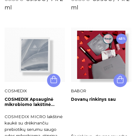
out
rankų darbo šokoladiniai
darbo šokoladiniai bijūnai.
of
ml
ml
5
bijūnai.
-45%
COSMEDIX
BABOR
COSMEDIX Apsauginė
Dovanų rinkinys sau
mikrobiomo lakštinė
kaukė MICRO
COSMEDIX MICRO lakštinė
kaukė su drėkinančiu
prebiotikų serumu saugo
odos mikrobiomą, stiprina