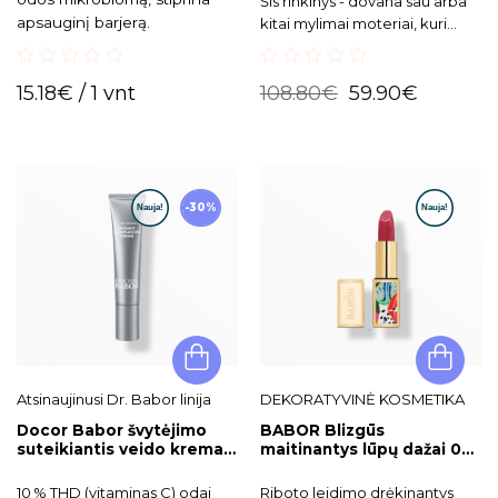
Šis rinkinys - dovana sau arba
apsauginį barjerą.
kitai mylimai moteriai, kuri
vertina prabangą, laiką sau bei
savo grožiui.
0
0
15.18
€
/ 1 vnt
108.80
€
59.90
€
out
out
of
of
5
5
-30%
Atsinaujinusi Dr. Babor linija
DEKORATYVINĖ KOSMETIKA
Docor Babor švytėjimo
BABOR Blizgūs
suteikiantis veido kremas
maitinantys lūpų dažai 03
Radiant Complexion
„Diamonds for Marilyn“
Cream Vitamin C MINI,
10 % THD (vitaminas C) odai
Riboto leidimo drėkinantys