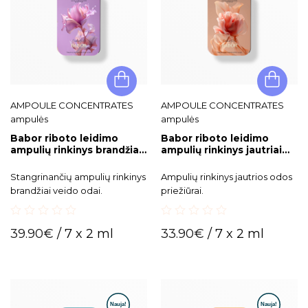
AMPOULE CONCENTRATES
AMPOULE CONCENTRATES
ampulės
ampulės
Babor riboto leidimo
Babor riboto leidimo
ampulių rinkinys brandžiai
ampulių rinkinys jautriai
odai Lifting Boost Set
odai Nutri Calming Set
Stangrinančių ampulių rinkinys
Ampulių rinkinys jautrios odos
brandžiai veido odai.
priežiūrai.
0
0
39.90
€
/ 7 x 2 ml
33.90
€
/ 7 x 2 ml
out
out
of
of
5
5