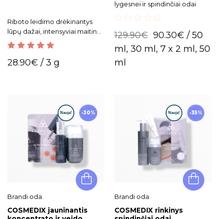
lygesnei ir spindinčiai odai
Riboto leidimo drėkinantys
0
lūpų dažai, intensyviai maitina
129.90
€
90.30
€
/ 50
out
ir tausoja lūpas.
of
ml, 30 ml, 7 x 2 ml, 50
5
5.00
out of 5
28.90
€
/ 3 g
ml
-30%
-35%
Brandi oda
Brandi oda
COSMEDIX jauninantis
COSMEDIX rinkinys
koncentrato ir veido
spindinčiai odai