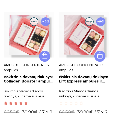
-40%
-40%
AMPOULE CONCENTRATES
AMPOULE CONCENTRATES
ampulės
ampulės
Išskirtinis dovanų rinkinys:
Išskirtinis dovanų rinkinys:
Collagen Booster ampulės
Lift Express ampulės ir
ir rankų darbo šokoladiniai
rankų darbo šokoladiniai
bijūnai
bijūnai
Išskirtinis Mamos dienos
Išskirtinis Mamos dienos
rinkinys, kuriame susilieja
rinkinys, kuriame susilieja
grožis ir saldus malonumas -
grožis ir saldus malonumas -
stangrinančios BABOR
stangrinančios BABOR Lift
5.00
out of 5
0
Collagen Booster ampulės ir
Express ampulės ir rankų
66.50
€
39.90
€
/ 7 x 2
66.50
€
39.90
€
/ 7 x 2