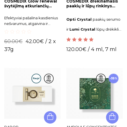
COSMEDIX Glow renewal
COSMEDIX drėkinamasis
švytėjimą atkuriančių
paakių ir lūpų rinkinys
kaukių rinkinys
LIQUID GLOW
Efektyviai pašalina kasdienius
Opti Crystal
paakių serumo
nešvarumus, atgaivina ir
skaistina veido odą, suteikia
ir
Lumi Crystal
lūpų drėkiklio
natūralų švytėjimą.
rinkinys.
0
60.00
€
42.00
€
/ 2 x
out
5.00
out of 5
of
37g
120.00
€
/ 4 ml, 7 ml
5
-35%