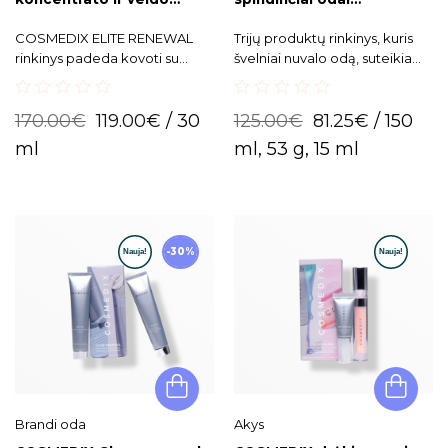
kremo rinkinys ELITE
Complexion Reset
RENEWAL
COSMEDIX ELITE RENEWAL
Trijų produktų rinkinys, kuris
rinkinys padeda kovoti su
švelniai nuvalo odą, suteikia
matomais odos senėjimo
galingą antioksidacinę
požymiais, tokiais kaip
apsaugą ir atstato sveiką odos
0
0
netolygus odos atspalvis,
balansą bei drėgmę.
170.00
€
119.00
€
/ 30
125.00
€
81.25
€
/ 150
out
out
smulkios linijos ir raukšlės.
of
of
ml
ml, 53 g, 15 ml
5
5
-30%
Brandi oda
Akys