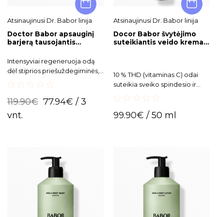
Atsinaujinusi Dr. Babor linija
Atsinaujinusi Dr. Babor linija
Doctor Babor apsauginį
Docor Babor švytėjimo
barjerą tausojantis
suteikiantis veido kremas
rinkinys Barrier protecting
Radiant Complexion
routine
Cream Vitamin C
Intensyviai regeneruoja odą
dėl stiprios priešuždegiminės,
10 % THD (vitaminas C) odai
antioksidacinės, dirginimą
suteikia sveiko spindesio ir
mažinančios ir mikrobus
švytėjimo.
0
naikinančio vaistažolių
119.90
€
77.94
€
/ 3
out
0
komplekso BIOGEN.
of
vnt.
99.90
€
/ 50 ml
out
5
of
5