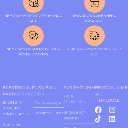
NEMOKAMAS PRISTATYMAS NUO
DOVANOS SU KIEKVIENU
40€
UŽSAKYMU
NEMOKAMOS KOSMETOLOGŲ
GREITAS PRISTATYMAS PER 1-3
KONSULTACIJOS
D.D.
ELEKTRONINĖ
JŪSŲ BION
SUSIPAŽINKIME
BENDRAUKIME
PARDUOTUVĖ
BION
SOC.
Apie
TINKLUOSE!
BIONBION
BIONBION
Mano paskyra
produktų
BIONBION
Dovanos Jums
originalumas
salonai
Siuntimo