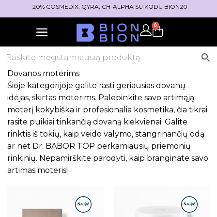
-20% COSMEDIX, QYRA, CH-ALPHA SU KODU BION20
0
Dovanos moterims
Šioje kategorijoje galite rasti geriausias dovanų
idėjas, skirtas moterims. Palepinkite savo artimąją
moterį kokybiška ir profesionalia kosmetika, čia tikrai
rasite puikiai tinkančią dovaną kiekvienai. Galite
rinktis iš tokių, kaip veido valymo, stangrinančių odą
ar net Dr. BABOR TOP perkamiausių priemonių
rinkinių. Nepamirškite parodyti, kaip branginate savo
artimas moteris!