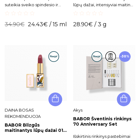
15ml
suteikia sveiko spindesio ir
lūpų dažai, intensyviai maitina
švytėjimo.
ir tausoja lūpas.
0
0
34.90
€
24.43
€
/ 15 ml
28.90
€
/ 3 g
out
out
of
of
5
5
-30%
DAINA BOSAS
Akys
REKOMENDUOJA
BABOR Šventinis rinkinys
70 Anniversary Set
BABOR Blizgūs
maitinantys lūpų dažai 01
„On the Beach“
Išskirtinis rinkinys pastebimai