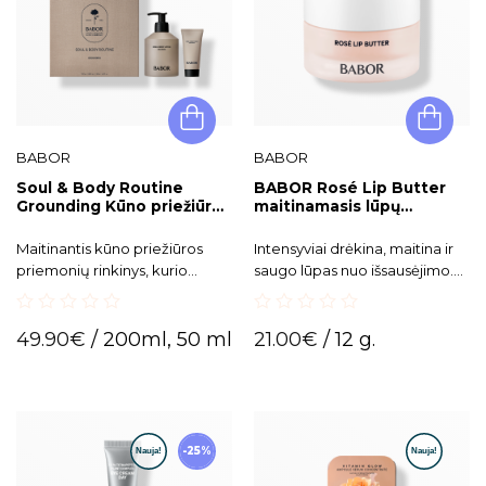
BABOR
BABOR
Soul & Body Routine
BABOR Rosé Lip Butter
Grounding Kūno priežiūros
maitinamasis lūpų
rinkinys
sviestas
Maitinantis kūno priežiūros
Intensyviai drėkina, maitina ir
priemonių rinkinys, kurio
saugo lūpas nuo išsausėjimo.
unikalus aromatas sukuria
Tirpstanti tekstūra glotnina
vidinės pusiausvyros ir
smulkias raukšleles, suteikia
0
0
harmonijos pojūtį.
subtilų rožinį atspalvį ir
49.90
€
/ 200ml, 50 ml
21.00
€
/ 12 g.
out
out
natūralų spindesį. Puikiai tinka
of
of
5
5
naudoti kaip kasdienį lūpų
balzamą arba intensyviai
puoselėjančią naktinę kaukę.
-25%