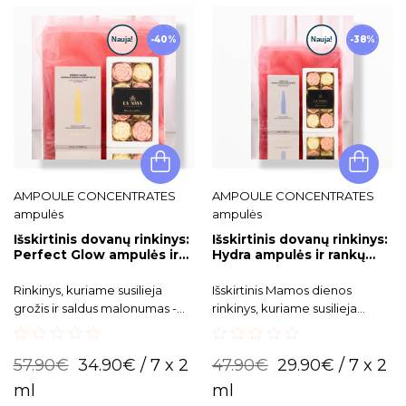
-40%
-38%
AMPOULE CONCENTRATES
AMPOULE CONCENTRATES
ampulės
ampulės
Išskirtinis dovanų rinkinys:
Išskirtinis dovanų rinkinys:
Perfect Glow ampulės ir
Hydra ampulės ir rankų
rankų darbo šokoladiniai
darbo šokoladiniai bijūnai
bijūnai
Rinkinys, kuriame susilieja
Išskirtinis Mamos dienos
grožis ir saldus malonumas -
rinkinys, kuriame susilieja
švytėjimo suteikiančios
grožis ir saldus malonumas -
ampulės BABOR Perfect glow
drėkinančios BABOR Hydra
0
0
ir rankų darbo šokoladiniai
Plus ampulės ir rankų darbo
57.90
€
34.90
€
/ 7 x 2
47.90
€
29.90
€
/ 7 x 2
out
out
bijūnai.
šokoladiniai bijūnai.
of
of
ml
ml
5
5