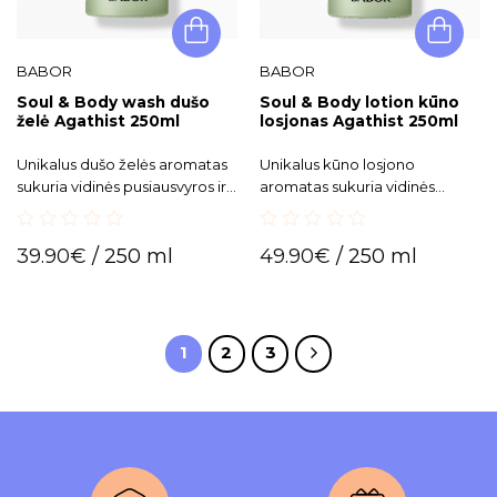
BABOR
BABOR
Soul & Body wash dušo
Soul & Body lotion kūno
želė Agathist 250ml
losjonas Agathist 250ml
Unikalus dušo želės aromatas
Unikalus kūno losjono
sukuria vidinės pusiausvyros ir
aromatas sukuria vidinės
harmonijos pojūtį.
pusiausvyros ir harmonijos
pojūtį. Praturtintas
0
0
maitinamaisiais ingredientais,
39.90
€
/ 250 ml
49.90
€
/ 250 ml
out
out
kurie suteikia odai
of
of
5
5
elastingumo pojūtį ir sveiką
apsauginį barjerą.
1
2
3