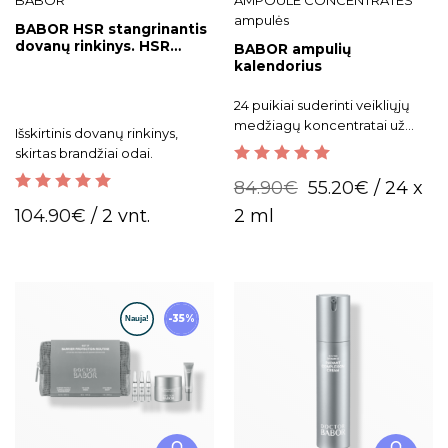
BABOR
AMPOULE CONCENTRATES
ampulės
BABOR HSR stangrinantis
dovanų rinkinys. HSR
BABOR ampulių
Lifting Gift Set
kalendorius
24 puikiai suderinti veikliųjų
medžiagų koncentratai už
Išskirtinis dovanų rinkinys,
kiekvienų advento
skirtas brandžiai odai.
kalendoriaus durelių.
5.00
out of 5
84.90
€
55.20
€
/ 24 x
5.00
out of 5
104.90
€
/ 2 vnt.
2 ml
-35%