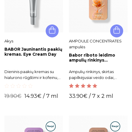
Akys
AMPOULE CONCENTRATES
ampulės
BABOR Jauninantis paakių
kremas. Eye Cream Day
Babor riboto leidimo
ampulių rinkinys
pavargusiai ir skaistumą
praradusiai odai Vitamin
Dieninis paakių kremas su
Ampulių rinkinys, skirtas
Glow
hialurono rūgštimi ir kofeinu,
papilkėjusiai veido odai,
intensyviai drėkinantis ir
užtikrina švytinčią bei skaisčią
gaivinantis jautrią paakių odą.
odą.
0
5.00
out of 5
19.90
€
14.93
€
/ 7 ml
33.90
€
/ 7 x 2 ml
out
of
5