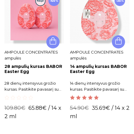
-40%
-35%
AMPOULE CONCENTRATES
AMPOULE CONCENTRATES
ampulės
ampulės
28 ampulių kursas BABOR
14 ampulių kursas BABOR
Easter Egg
Easter Egg
28 dienų intensyvus grožio
14 dienų intensyvus grožio
kursas. Pasitikite pavasarį su
kursas. Pasitikite pavasarį su
skaisčia bei gaivia veido oda!
skaisčia bei gaivia veido oda!
0
5.00
out of 5
109.80
€
65.88
€
/ 14 x
54.90
€
35.69
€
/ 14 x 2
out
of
2 ml
ml
5