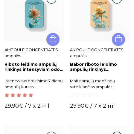
AMPOULE CONCENTRATES
AMPOULE CONCENTRATES
ampulės
ampulės
Riboto leidimo ampulių
Babor riboto leidimo
rinkinys intensyviam odos
ampulių rinkinys
drėkinimui ir švytėjimui
intensyviam odos
Hydra Glow
drėkinimui ir maitinimui
Intensyvaus drėkinimo 7 dienų
Maitinamųjų medžiagų
Hydra Nourishing Set
ampulių kursas.
suteikiančios ampulės
papilkėjusiai veido odai.
5.00
out of 5
0
29.90
€
/ 7 x 2 ml
29.90
€
/ 7 x 2 ml
out
of
5