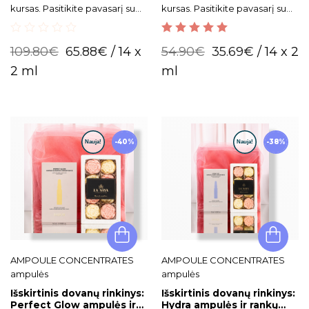
kursas. Pasitikite pavasarį su
kursas. Pasitikite pavasarį su
skaisčia bei gaivia veido oda!
skaisčia bei gaivia veido oda!
0
5.00
out of 5
109.80
€
65.88
€
/ 14 x
54.90
€
35.69
€
/ 14 x 2
out
of
2 ml
ml
5
-40%
-38%
AMPOULE CONCENTRATES
AMPOULE CONCENTRATES
ampulės
ampulės
Išskirtinis dovanų rinkinys:
Išskirtinis dovanų rinkinys:
Perfect Glow ampulės ir
Hydra ampulės ir rankų