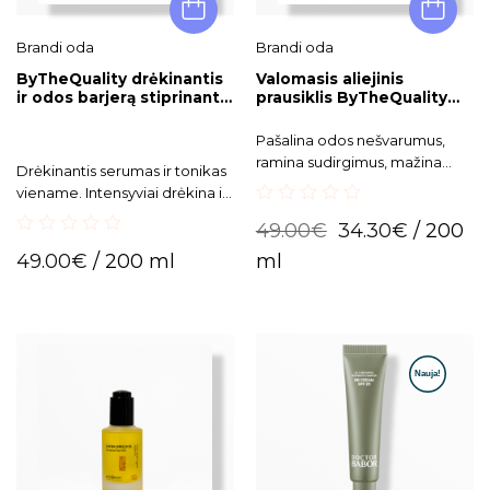
Brandi oda
Brandi oda
ByTheQuality drėkinantis
Valomasis aliejinis
ir odos barjerą stiprinantis
prausiklis ByTheQuality
tonikas-serumas CeraHyal
PerfecQuick Eraser Oil
Beginning
Pašalina odos nešvarumus,
ramina sudirgimus, mažina
Drėkinantis serumas ir tonikas
paraudimus ir stiprina odos
viename. Intensyviai drėkina ir
barjerą.
atkuria odos barjerą.
0
49.00
€
34.30
€
/ 200
out
0
of
49.00
€
/ 200 ml
ml
out
5
of
5