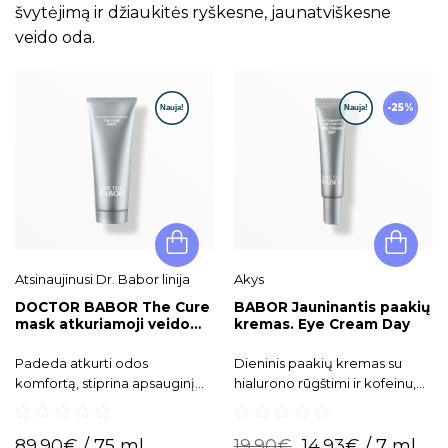
švytėjimą ir džiaukitės ryškesne, jaunatviškesne
veido oda.
-25%
Atsinaujinusi Dr. Babor linija
Akys
DOCTOR BABOR The Cure
BABOR Jauninantis paakių
mask atkuriamoji veido
kremas. Eye Cream Day
kaukė
Padeda atkurti odos
Dieninis paakių kremas su
komfortą, stiprina apsauginį
hialurono rūgštimi ir kofeinu,
barjerą, lygina odos tekstūrą ir
intensyviai drėkinantis ir
suteikia odai skaistumo bei
gaivinantis jautrią paakių odą.
0
0
sveiko švytėjimo.
89.90
€
/ 75 ml
19.90
€
14.93
€
/ 7 ml