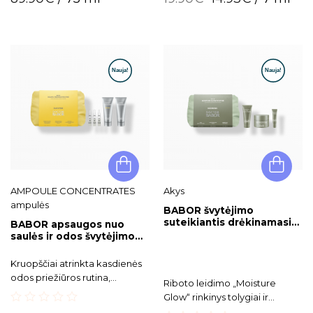
out
out
of
of
5
5
AMPOULE CONCENTRATES
Akys
ampulės
BABOR švytėjimo
suteikiantis drėkinamasis
BABOR apsaugos nuo
rinkinys Moisture Glow
saulės ir odos švytėjimo
Routine
rinkinys Solar & Radiance
Routine Set
Kruopščiai atrinkta kasdienės
odos priežiūros rutina,
Riboto leidimo „Moisture
padedanti apsaugoti odą nuo
Glow“ rinkinys tolygiai ir
UV spindulių, bei palaikyti
spindinčiai odai.