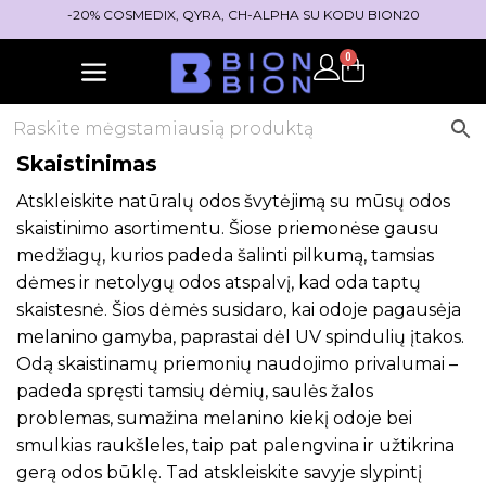
-20% COSMEDIX, QYRA, CH-ALPHA SU KODU BION20
0
Skaistinimas
Atskleiskite natūralų odos švytėjimą su mūsų odos
skaistinimo asortimentu. Šiose priemonėse gausu
medžiagų, kurios padeda šalinti pilkumą, tamsias
dėmes ir netolygų odos atspalvį, kad oda taptų
skaistesnė. Šios dėmės susidaro, kai odoje pagausėja
melanino gamyba, paprastai dėl UV spindulių įtakos.
Odą skaistinamų priemonių naudojimo privalumai –
padeda spręsti tamsių dėmių, saulės žalos
problemas, sumažina melanino kiekį odoje bei
smulkias raukšleles, taip pat palengvina ir užtikrina
gerą odos būklę. Tad atskleiskite savyje slypintį