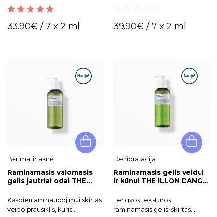
užtikrina švytinčią bei skaisčią
odą.
5.00
out of 5
0
33.90
€
/ 7 x 2 ml
39.90
€
/ 7 x 2 ml
out
of
5
Bėrimai ir aknė
Dehidratacija
Raminamasis valomasis
Raminamasis gelis veidui
gelis jautriai odai THE
ir kūnui THE iLLON DANGGI
iLLON DANGGI Cleansing
SOOTHING GEL, 200 ml
Gel, 200 ml
Kasdieniam naudojimui skirtas
Lengvos tekstūros
veido prausiklis, kuris
raminamasis gelis, skirtas