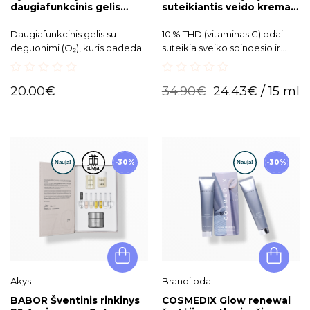
daugiafunkcinis gelis
suteikiantis veido kremas
veidui su aloe vera ir
Radiant Complexion
deguonimi WithVera
Cream Vitamin C MINI,
Daugiafunkcinis gelis su
10 % THD (vitaminas C) odai
15ml
deguonimi (O₂), kuris padeda
suteikia sveiko spindesio ir
aktyvinti odos ląsteles, suteikia
švytėjimo.
skaistumo ir gyvybingumo. Be
0
0
aloino, todėl tinka net jautriai
20.00
€
34.90
€
24.43
€
/ 15 ml
out
out
odai, o lengva, nelipni tekstūra
of
of
5
5
užtikrina komfortą kasdien
naudojant.
-30%
-30%
Akys
Brandi oda
BABOR Šventinis rinkinys
COSMEDIX Glow renewal