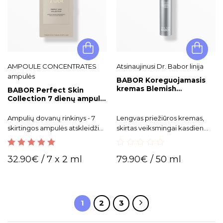
AMPOULE CONCENTRATES
Atsinaujinusi Dr. Babor linija
ampulės
BABOR Koreguojamasis
kremas Blemish
BABOR Perfect Skin
Correcting Cream
Collection 7 dienų ampulių
kursas
Ampulių dovanų rinkinys - 7
Lengvas priežiūros kremas,
skirtingos ampulės atskleidžia
skirtas veiksmingai kasdien
odos grožio paslaptį - ikoninių
mažinti odos netobulumus ir
BABOR ampulių galią.
spuogelius bei skaistinti veido
5.00
out of 5
0
odą.
32.90
€
/ 7 x 2 ml
79.90
€
/ 50 ml
out
of
5
1
2
3