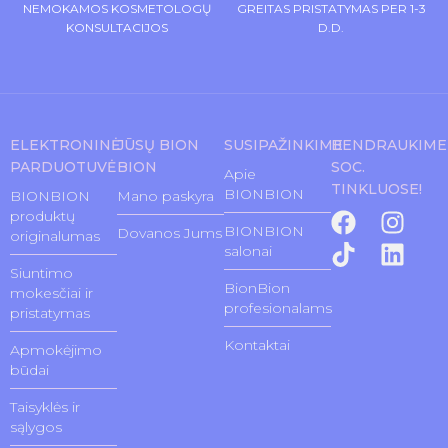
NEMOKAMOS KOSMETOLOGŲ
GREITAS PRISTATYMAS PER 1-3
KONSULTACIJOS
D.D.
ELEKTRONINĖ
JŪSŲ BION
SUSIPAŽINKIME
BENDRAUKIME
PARDUOTUVĖ
BION
SOC.
Apie
TINKLUOSE!
BIONBION
BIONBION
Mano paskyra
produktų
BIONBION
Dovanos Jums
originalumas
salonai
Siuntimo
BionBion
mokesčiai ir
profesionalams
pristatymas
Kontaktai
Apmokėjimo
būdai
Taisyklės ir
sąlygos