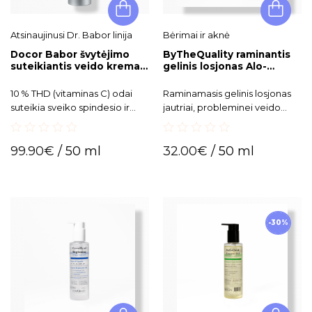
Atsinaujinusi Dr. Babor linija
Bėrimai ir aknė
Docor Babor švytėjimo
ByTheQuality raminantis
suteikiantis veido kremas
gelinis losjonas Alo-
Radiant Complexion
Zulene
Cream Vitamin C
10 % THD (vitaminas C) odai
Raminamasis gelinis losjonas
suteikia sveiko spindesio ir
jautriai, probleminei veido
švytėjimo.
odai.
0
0
99.90
€
/ 50 ml
32.00
€
/ 50 ml
out
out
of
of
5
5
-30%