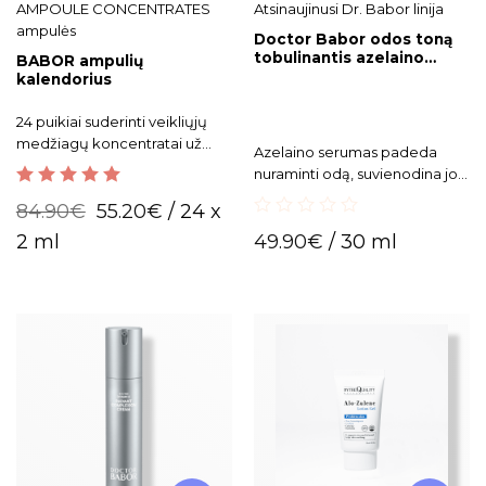
AMPOULE CONCENTRATES
Atsinaujinusi Dr. Babor linija
ampulės
Doctor Babor odos toną
tobulinantis azelaino
BABOR ampulių
serumas Complexion
kalendorius
Perfecting Serum
24 puikiai suderinti veikliųjų
medžiagų koncentratai už
Azelaino serumas padeda
kiekvienų advento
nuraminti odą, suvienodina jos
kalendoriaus durelių.
toną ir tekstūrą. Tinka net
5.00
out of 5
84.90
€
55.20
€
/ 24 x
jautriai, į aknę ar rožinę
0
linkusiai odai.
2 ml
49.90
€
/ 30 ml
out
of
5