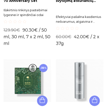
70 Anniversary Set
švytėjimą atkuriančių
kaukių rinkinys
Išskirtinis rinkinys pastebimai
lygesnei ir spindinčiai odai
Efektyviai pašalina kasdienius
nešvarumus, atgaivina ir
skaistina veido odą, suteikia
0
129.90
€
90.30
€
/ 50
out
natūralų švytėjimą.
0
of
ml, 30 ml, 7 x 2 ml, 50
60.00
€
42.00
€
/ 2 x
out
5
of
ml
37g
5
-35%