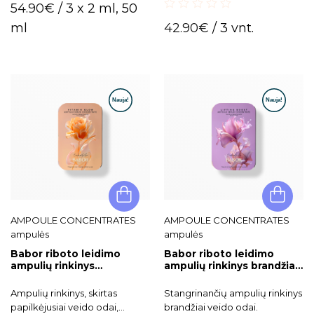
0
optimalų drėgmės balansą.
54.90
€
/ 3 x 2 ml, 50
out
0
of
ml
42.90
€
/ 3 vnt.
out
5
of
5
AMPOULE CONCENTRATES
AMPOULE CONCENTRATES
ampulės
ampulės
Babor riboto leidimo
Babor riboto leidimo
ampulių rinkinys
ampulių rinkinys brandžiai
pavargusiai ir skaistumą
odai Lifting Boost Set
praradusiai odai Vitamin
Ampulių rinkinys, skirtas
Stangrinančių ampulių rinkinys
Glow
papilkėjusiai veido odai,
brandžiai veido odai.