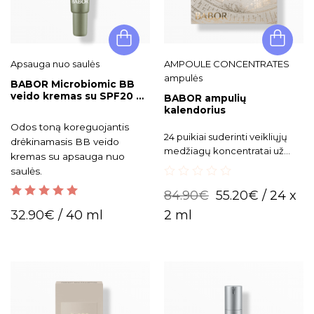
Apsauga nuo saulės
AMPOULE CONCENTRATES
ampulės
BABOR Microbiomic BB
veido kremas su SPF20 01
BABOR ampulių
Light
kalendorius
Odos toną koreguojantis
24 puikiai suderinti veikliųjų
drėkinamasis BB veido
medžiagų koncentratai už
kremas su apsauga nuo
kiekvienų advento
saulės.
kalendoriaus durelių.
0
84.90
€
55.20
€
/ 24 x
out
5.00
out of 5
of
32.90
€
/ 40 ml
2 ml
5