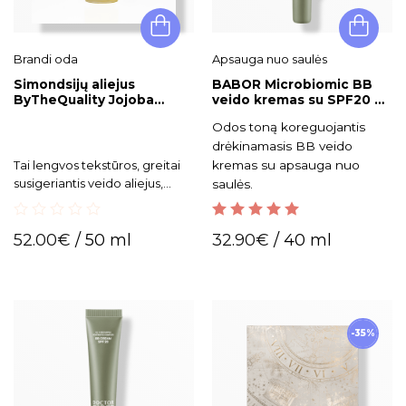
Brandi oda
Apsauga nuo saulės
Simondsijų aliejus
BABOR Microbiomic BB
ByTheQuality Jojoba
veido kremas su SPF20 02
Shield Oil
Medium
Odos toną koreguojantis
drėkinamasis BB veido
kremas su apsauga nuo
Tai lengvos tekstūros, greitai
susigeriantis veido aliejus,
saulės.
sukurtas stiprinti odos barjerą,
apsaugoti nuo išorinių dirgiklių
0
5.00
out of 5
ir išlaikyti drėgmę.
52.00
€
/ 50 ml
32.90
€
/ 40 ml
out
of
5
-35%