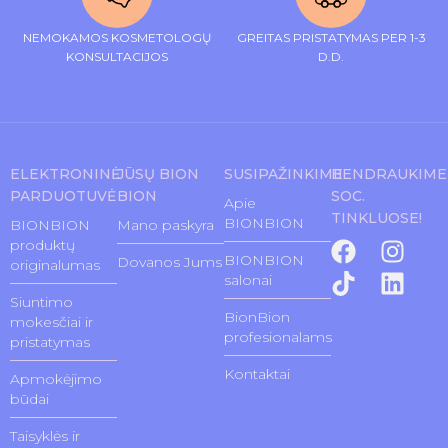
NEMOKAMOS KOSMETOLOGŲ
GREITAS PRISTATYMAS PER 1-3
KONSULTACIJOS
D.D.
ELEKTRONINĖ
JŪSŲ BION
SUSIPAŽINKIME
BENDRAUKIME
PARDUOTUVĖ
BION
SOC.
Apie
TINKLUOSE!
BIONBION
BIONBION
Mano paskyra
produktų
BIONBION
Dovanos Jums
originalumas
salonai
Siuntimo
BionBion
mokesčiai ir
profesionalams
pristatymas
Kontaktai
Apmokėjimo
būdai
Taisyklės ir