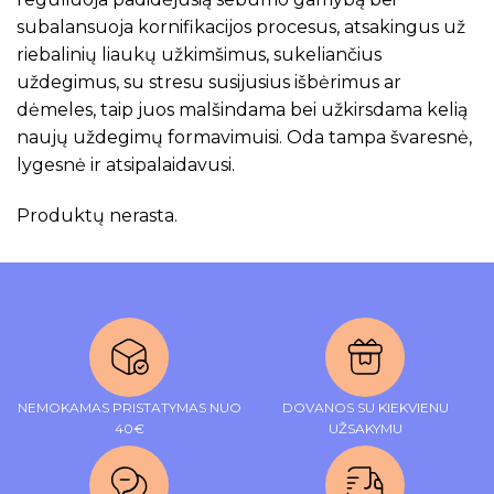
subalansuoja kornifikacijos procesus, atsakingus už
riebalinių liaukų užkimšimus, sukeliančius
uždegimus, su stresu susijusius išbėrimus ar
dėmeles, taip juos malšindama bei užkirsdama kelią
naujų uždegimų formavimuisi. Oda tampa švaresnė,
lygesnė ir atsipalaidavusi.
Produktų nerasta.
NEMOKAMAS PRISTATYMAS NUO
DOVANOS SU KIEKVIENU
40€
UŽSAKYMU