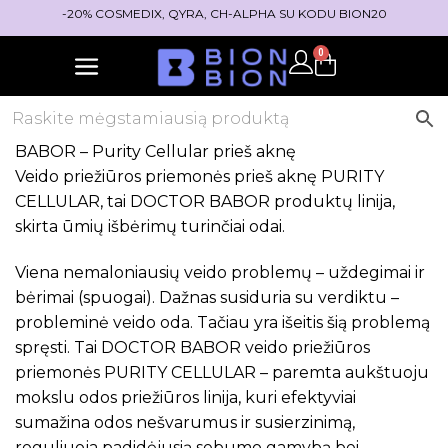
-20% COSMEDIX, QYRA, CH-ALPHA SU KODU BION20
0
BABOR – Purity Cellular prieš aknę
Veido priežiūros priemonės prieš aknę PURITY
CELLULAR, tai DOCTOR BABOR produktų linija,
skirta ūmių išbėrimų turinčiai odai.
Viena nemaloniausių veido problemų – uždegimai ir
bėrimai (spuogai). Dažnas susiduria su verdiktu –
probleminė veido oda. Tačiau yra išeitis šią problemą
spręsti. Tai DOCTOR BABOR veido priežiūros
priemonės PURITY CELLULAR – paremta aukštuoju
mokslu odos priežiūros linija, kuri efektyviai
sumažina odos nešvarumus ir susierzinimą,
reguliuoja padidėjusią sebumo gamybą bei