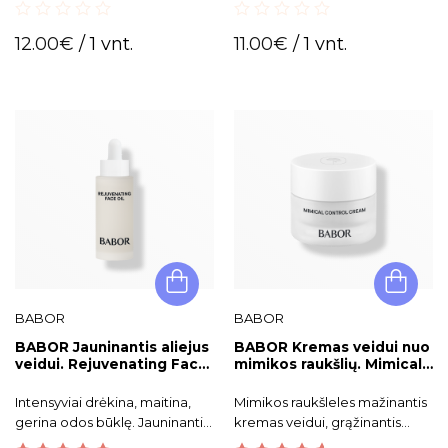
skilinėjančioms lūpoms.
skilinėjančioms lūpoms.
0
0
12.00
€
/ 1 vnt.
11.00
€
/ 1 vnt.
out
out
of
of
5
5
BABOR
BABOR
BABOR Jauninantis aliejus
BABOR Kremas veidui nuo
veidui. Rejuvenating Face
mimikos raukšlių. Mimical
Oil
Control Cream
Intensyviai drėkina, maitina,
Mimikos raukšleles mažinantis
gerina odos būklę. Jauninantis
kremas veidui, grąžinantis
aliejus veidui apsaugo nuo
jaunatvišką spindesį.