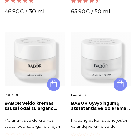
neigiamų aplinkos veiksnių,
5.00
out of 5
4.50
out of
kurie sukelia odos senėjimą.
46.90
€
/ 30 ml
65.90
€
/ 50 ml
5
BABOR
BABOR
BABOR Veido kremas
BABOR Gyvybingumą
sausai odai su argano
atstatantis veido kremas
aliejumi. Argan Cream
su vitaminu C. Skinovage
Complex C
Maitinantis veido kremas
Prabangios konsistencijos 24
sausai odai su argano aliejumi,
valandų veikimo veido
atstatantis veido odos
priežiūros kremas, skirtas