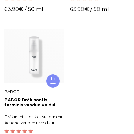
drėgmę.
pavargusios, atnaujinimo
0
0
reikalaujančios odos priežiūrai.
63.90
€
/ 50 ml
63.90
€
/ 50 ml
out
out
of
of
5
5
BABOR
BABOR Drėkinantis
terminis vanduo veidui
Thermal Spray
Drėkinantis tonikas su terminiu
Acheno vandeniu veidui ir
kūnui.