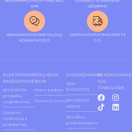
NEMOKAMAS PRISTATYMAS NUO
DOVANOS SU KIEKVIENU
40€
UŽSAKYMU
NEMOKAMOS KOSMETOLOGŲ
GREITAS PRISTATYMAS PER 1-3
KONSULTACIJOS
D.D.
ELEKTRONINĖ
JŪSŲ BION
SUSIPAŽINKIME
BENDRAUKIME
PARDUOTUVĖ
BION
SOC.
Apie
TINKLUOSE!
BIONBION
BIONBION
Mano paskyra
produktų
BIONBION
Dovanos Jums
originalumas
salonai
Siuntimo
BionBion
mokesčiai ir
profesionalams
pristatymas