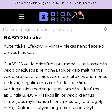
-20% COSMEDIX, QYRA, CH-ALPHA SU KODU BION20
0
BABOR klasika
Autentiška. Efektyvi. Mylima – niekas nenori apsieiti
be šios klasikos.
CLASSICS veido priežiūros priemonės – tai kasdienės
veido priežiūros priemonės, tokios kaip maitinantis
veido kremas ar aliejus veidui bei kitokios priemonės
be kurių negalima kasdienė odos priežiūra.
Vertingiausios medžiagos ir aksominės tekstūros
apjungia BABOR Klasikos linijos veido kremus ir
išlaiko juos mylimiausia klientų klasika jau daugelį
metų. Rinktiniai aktyvieji ingredientai pritaikyti