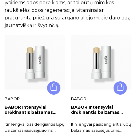
įvairiems odos poreikiams, ar tai būtų mimikos
raukšlelės, odos regeneracija, vitaminai ar
praturtinta priežiūra su argano aliejumi. Jie daro odą
jaunatvišką ir švytinčią.
BABOR
BABOR
BABOR Intensyviai
BABOR Intensyviai
drėkinantis balzamas
drėkinantis balzamas
sausoms lūpoms Lip Balm
sausoms lūpoms Lip Balm
dėžutėje
be dėžutės
Itin lengvai pasidengiantis lūpų
Itin lengvai pasidengiantis lūpų
balzamas išsausėjusioms,
balzamas išsausėjusioms,