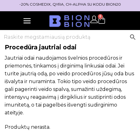
-20% COSMEDIX, QYRA, CH-ALPHA SU KODU BION20
0
Procedūra jautriai odai
Jautriai odai naudojamos švelnios procedūros ir
priemonės, tinkamos į dirginimą linkusiai odai. Jei
turite jautrią odą, po veido procedūros jūsų oda bus
išvalyta ir nuraminta. Tokio tipo veido procedūros
gali pagerinti veido spalvą, sumažinti uždegimą,
intensyvų reagavimą į dirgiklius ir sustiprinti odos
imunitetą, o tai pagelbės išvengti sudirginimo
ateityje.
Produktų nerasta.