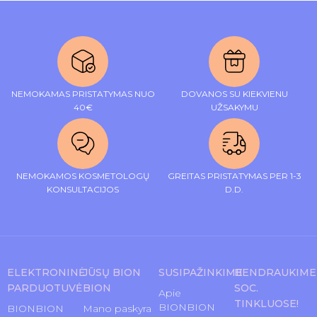
NEMOKAMAS PRISTATYMAS NUO
DOVANOS SU KIEKVIENU
40€
UŽSAKYMU
NEMOKAMOS KOSMETOLOGŲ
GREITAS PRISTATYMAS PER 1-3
KONSULTACIJOS
D.D.
ELEKTRONINĖ
JŪSŲ BION
SUSIPAŽINKIME
BENDRAUKIME
PARDUOTUVĖ
BION
SOC.
Apie
TINKLUOSE!
BIONBION
BIONBION
Mano paskyra