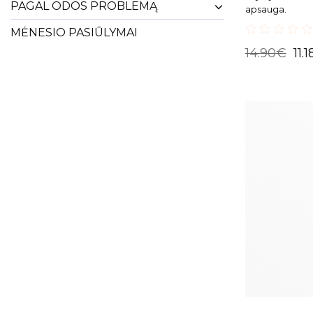
PAGAL ODOS PROBLEMĄ
apsauga.
MĖNESIO PASIŪLYMAI
0
14.90
€
11.1
out
of
5