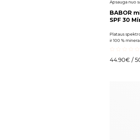
Apsauga nuo s
BABOR min
SPF 30 Min
Plataus spektr
ir 100 % minerali
0
44.90
€
/ 5
out
of
5