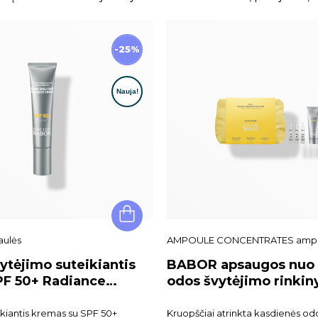
-25%
aulės
AMPOULE CONCENTRATES ampu
tėjimo suteikiantis
BABOR apsaugos nuo s
F 50+ Radiance
odos švytėjimo rinkiny
NI
Radiance Routine Set
ikiantis kremas su SPF 50+
Kruopščiai atrinkta kasdienės od