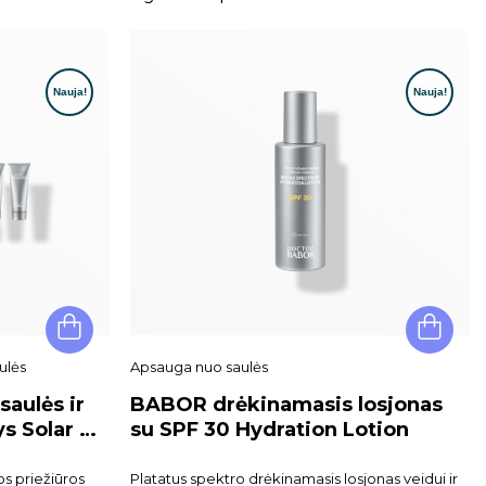
lės
Apsauga nuo saulės
aulės ir
BABOR drėkinamasis losjonas
s Solar &
su SPF 30 Hydration Lotion
os priežiūros
Platatus spektro drėkinamasis losjonas veidui ir