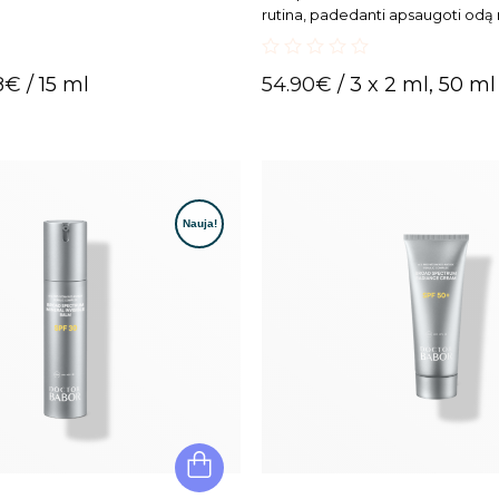
rutina, padedanti apsaugoti odą
spindulių, bei palaikyti optimal
balansą.
0
8
€
/ 15 ml
54.90
€
/ 3 x 2 ml, 50 ml
out
of
5