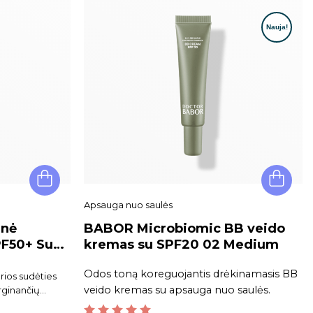
Apsauga nuo saulės
inė
BABOR Microbiomic BB veido
PF50+ Sun
kremas su SPF20 02 Medium
Odos toną koreguojantis drėkinamasis BB
rios sudėties
veido kremas su apsauga nuo saulės.
rginančių