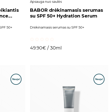
Apsauga nuo saulės
ikiantis
BABOR drėkinamasis serumas
ance
su SPF 50+ Hydration Serum
 SPF 50+
Drėkinamasis serumas su SPF 50+
0
49.90
€
/ 30ml
out
of
5