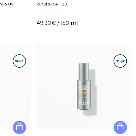
 nuo UV
kūnui su SPF 30.
ų drėgmės
0
49.90
€
/ 150 ml
out
of
5