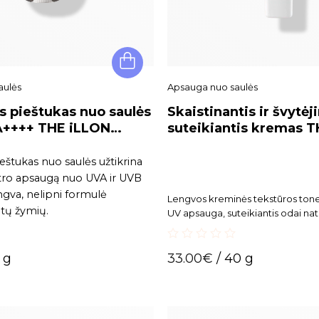
aulės
Apsauga nuo saulės
s pieštukas nuo saulės
Skaistinantis ir švytė
A++++ THE iLLON
suteikiantis kremas 
n Stick, 15g.
GLOW TONE UP CREA
PA++++ 40 g
eštukas nuo saulės užtikrina
tro apsaugą nuo UVA ir UVB
ngva, nelipni formulė
Lengvos kreminės tekstūros ton
ltų žymių.
UV apsauga, suteikiantis odai nat
švytėjimo ir skaistumo efektą. Pa
suvienodinti odos toną, suteikia
0
puikiai tinka naudoti kaip makia
 g
33.00
€
/ 40 g
out
of
5