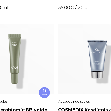
0
0 ml
35.00
€
/ 20 g
out
of
5
aulės
Apsauga nuo saulės
crobiomic BB veido
COSMEDIX Kasdienis a