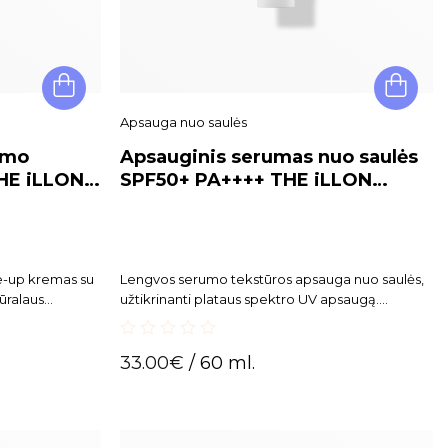
Apsauga nuo saulės
jimo
Apsauginis serumas nuo saulės
THE iLLON
SPF50+ PA++++ THE iLLON
M+ SPF50+
FORDEF® Sun Serum, 60 ml
e-up kremas su
Lengvos serumo tekstūros apsauga nuo saulės,
ūralaus
užtikrinanti plataus spektro UV apsaugą.
deda vizualiai
Skaistina ir kovoja su odos senėjimo požymiais.
 gaivumo bei
0
žo pagrindą.
33.00
€
/ 60 ml.
out
of
5