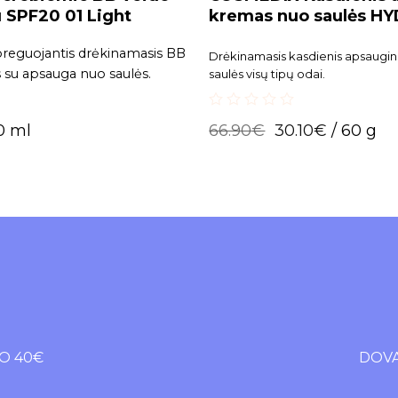
 SPF20 01 Light
kremas nuo saulės H
SPF
reguojantis drėkinamasis BB
Drėkinamasis kasdienis apsaugin
 su apsauga nuo saulės.
saulės visų tipų odai.
0
0 ml
66.90
€
30.10
€
/ 60 g
out
of
5
O 40€
DOVA