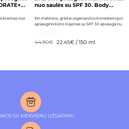
YDRATE+
nuo saulės su SPF 30. Body
Protection SPF 30
is kremas nuo
Itin malonios, greitai įsigeriančios konsistencijos
apsauginis kūno losjonas su SPF 30 apsauga nuo
saulės, priešlaikinio, UV spindulių ir aplinkos
taršos sukeliamo odos senėjimo.
0
44.90
€
22.45
€
/ 150 ml
out
of
5
NOS SU KIEKVIENU UŽSAKYMU