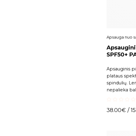
Apsauga nuo s
Apsaugini
SPF50+ P
FORDEF Su
Apsauginis pi
plataus spek
spindulių. Le
nepalieka ba
0
38.00
€
/ 15
out
of
5