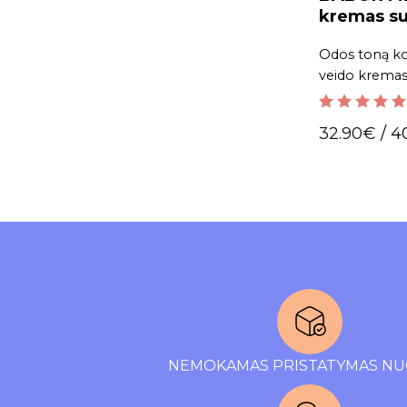
kremas su
Odos toną ko
veido kremas
5.00
out of 5
32.90
€
/ 4
NEMOKAMAS PRISTATYMAS NU