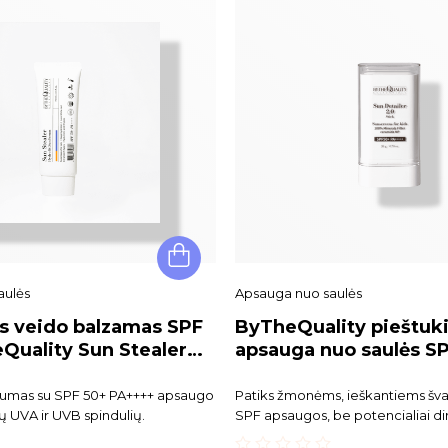
aulės
Apsauga nuo saulės
s veido balzamas SPF
ByTheQuality pieštuk
Quality Sun Stealer
apsauga nuo saulės S
 SunSerum
Detailer stick
rumas su SPF 50+ PA++++ apsaugo
Patiks žmonėms, ieškantiems šva
ų UVA ir UVB spindulių.
SPF apsaugos, be potencialiai di
ingredientų.