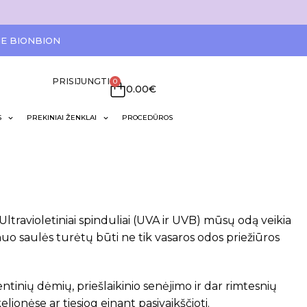
IE BIONBION
PRISIJUNGTI
0
0.00
€
S
PREKINIAI ŽENKLAI
PROCEDŪROS
Ultravioletiniai spinduliai (UVA ir UVB) mūsų odą veikia
uo saulės turėtų būti ne tik vasaros odos priežiūros
nių dėmių, priešlaikinio senėjimo ir dar rimtesnių
ionėse ar tiesiog einant pasivaikščioti.