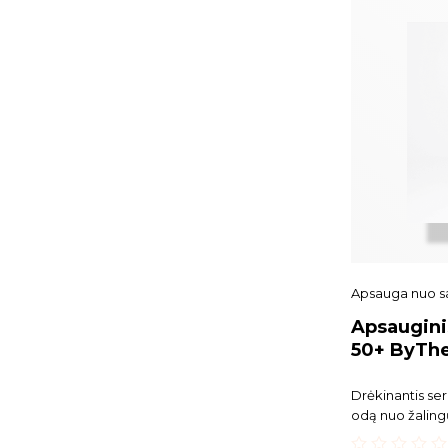
Apsauga nuo s
Apsaugini
50+ ByThe
Hydrofit
Drėkinantis se
odą nuo žaling