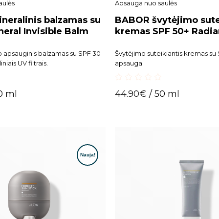
aulės
Apsauga nuo saulės
eralinis balzamas su
BABOR švytėjimo sute
eral Invisible Balm
kremas SPF 50+ Radi
Cream
o apsauginis balzamas su SPF 30
Švytėjimo suteikiantis kremas su
niais UV filtrais.
apsauga.
0
0 ml
44.90
€
/ 50 ml
out
of
5