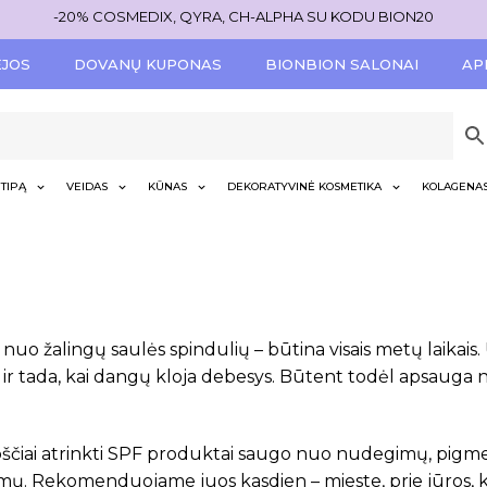
-20% COSMEDIX, QYRA, CH-ALPHA SU KODU BION20
ĖJOS
DOVANŲ KUPONAS
BIONBION SALONAI
AP
TIPĄ
VEIDAS
KŪNAS
DEKORATYVINĖ KOSMETIKA
KOLAGENA
nuo žalingų saulės spindulių – būtina visais metų laikais. 
 ir tada, kai dangų kloja debesys. Būtent todėl apsauga n
čiai atrinkti SPF produktai saugo nuo nudegimų, pigmenti
mų. Rekomenduojame juos kasdien – mieste, prie jūros, kel