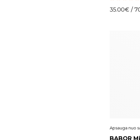
0
35.00
€
/ 7
out
of
5
Apsauga nuo s
BABOR Mi