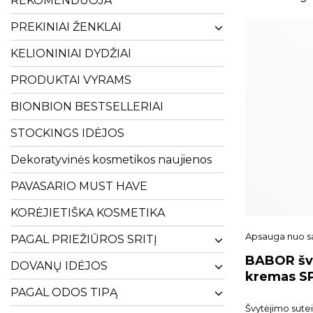
REKOMENDUOJA
PREKINIAI ŽENKLAI
KELIONINIAI DYDŽIAI
PRODUKTAI VYRAMS
BIONBION BESTSELLERIAI
STOCKINGS IDĖJOS
Dekoratyvinės kosmetikos naujienos
PAVASARIO MUST HAVE
KORĖJIETIŠKA KOSMETIKA
Apsauga nuo s
PAGAL PRIEŽIŪROS SRITĮ
BABOR švy
DOVANŲ IDĖJOS
kremas SP
Cream MI
PAGAL ODOS TIPĄ
Švytėjimo sute