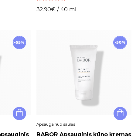
5.00
out of 5
32.90
€
/ 40 ml
-55%
-50%
Apsauga nuo saulės
psauginis
BABOR Apsauginis kūno kremas