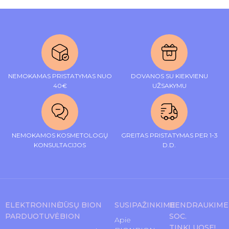
NEMOKAMAS PRISTATYMAS NUO
DOVANOS SU KIEKVIENU
40€
UŽSAKYMU
NEMOKAMOS KOSMETOLOGŲ
GREITAS PRISTATYMAS PER 1-3
KONSULTACIJOS
D.D.
ELEKTRONINĖ
JŪSŲ BION
SUSIPAŽINKIME
BENDRAUKIME
PARDUOTUVĖ
BION
SOC.
Apie
TINKLUOSE!