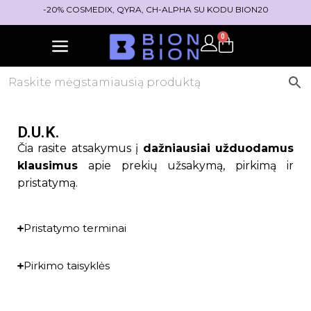
-20% COSMEDIX, QYRA, CH-ALPHA SU KODU BION20
0
D.U.K.
Čia rasite atsakymus į
dažniausiai užduodamus
klausimus
apie prekių užsakymą, pirkimą ir
pristatymą.
Pristatymo terminai
Pirkimo taisyklės