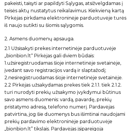
pakeisti, taisyti ar papildyti Sąlygas, atsižvelgdamas į
teisės aktų nustatytus reikalavimus. Kiekvieną kartą
Pirkėjas pirkdama elektroninėje parduotuvėje turės
iš naujo sutikti su šiomis sąlygomis.
2. Asmens duomenų apsauga.
2.1 Užsisakyti prekes internetinėje parduotuvėje
„bionbion.lt“ Pirkėjas gali dviem būdais:
1.užsiregistruodamas šioje internetinėje svetainėje,
įvedant savo registracijos vardą ir slaptažodį;
2.nesiregistruodamas šioje internetinėje svetainėje.
2.2 Pirkėjas užsakydamas prekes tiek 2.1.1. tiek 2.1.2.
turi nurodyti prekių užsakymo įvykdymui būtinus
savo asmens duomenis: vardą, pavardę, prekių
pristatymo adresą, telefono numerį. Pardavėjas
patvirtina, jog šie duomenys bus išimtinai naudojami
prekių pardavimo elektroninėje parduotuvėje
„bionbion.lt” tikslais. Pardavėjas įsipareigoja