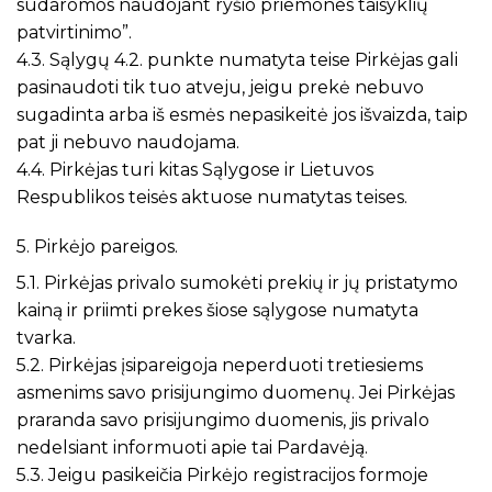
sudaromos naudojant ryšio priemones taisyklių
patvirtinimo”.
4.3. Sąlygų 4.2. punkte numatyta teise Pirkėjas gali
pasinaudoti tik tuo atveju, jeigu prekė nebuvo
sugadinta arba iš esmės nepasikeitė jos išvaizda, taip
pat ji nebuvo naudojama.
4.4. Pirkėjas turi kitas Sąlygose ir Lietuvos
Respublikos teisės aktuose numatytas teises.
5. Pirkėjo pareigos.
5.1. Pirkėjas privalo sumokėti prekių ir jų pristatymo
kainą ir priimti prekes šiose sąlygose numatyta
tvarka.
5.2. Pirkėjas įsipareigoja neperduoti tretiesiems
asmenims savo prisijungimo duomenų. Jei Pirkėjas
praranda savo prisijungimo duomenis, jis privalo
nedelsiant informuoti apie tai Pardavėją.
5.3. Jeigu pasikeičia Pirkėjo registracijos formoje