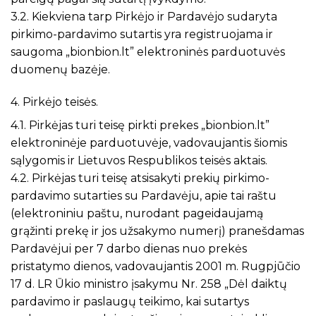
3.2. Kiekviena tarp Pirkėjo ir Pardavėjo sudaryta
pirkimo-pardavimo sutartis yra registruojama ir
saugoma „bionbion.lt” elektroninės parduotuvės
duomenų bazėje.
4. Pirkėjo teisės.
4.1. Pirkėjas turi teisę pirkti prekes „bionbion.lt”
elektroninėje parduotuvėje, vadovaujantis šiomis
sąlygomis ir Lietuvos Respublikos teisės aktais.
4.2. Pirkėjas turi teisę atsisakyti prekių pirkimo-
pardavimo sutarties su Pardavėju, apie tai raštu
(elektroniniu paštu, nurodant pageidaujamą
grąžinti prekę ir jos užsakymo numerį) pranešdamas
Pardavėjui per 7 darbo dienas nuo prekės
pristatymo dienos, vadovaujantis 2001 m. Rugpjūčio
17 d. LR Ūkio ministro įsakymu Nr. 258 „Dėl daiktų
pardavimo ir paslaugų teikimo, kai sutartys