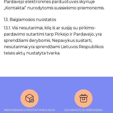
Pardavėjo elektroninės parduotuvės skyriuje
„Kontaktai” nurodytomis susisiekimo priemonėmis.
13. Baigiamosios nuostatos
13.1. Visi nesutarimai, kilę iš ar susiję su pirkimo-
pardavimo sutartimi tarp Pirkėjo ir Pardavėjo, yra
sprendžiami derybomis. Nepavykus susitarti,
nesutarimai yra sprendžiami Lietuvos Respublikos
teisės aktų nustatyta tvarka.
NEMOKAMAS PRISTATYMAS NUO
DOVANOS SU KIEKVIENU