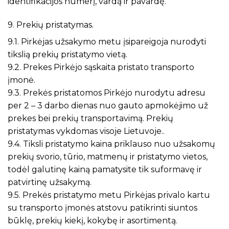
identifikacijos numerį, vardą ir pavardę.
9. Prekių pristatymas.
9.1. Pirkėjas užsakymo metu įsipareigoja nurodyti
tikslią prekių pristatymo vietą.
9.2. Prekes Pirkėjo sąskaita pristato transporto
įmonė.
9.3. Prekės pristatomos Pirkėjo nurodytu adresu
per 2 – 3 darbo dienas nuo gauto apmokėjimo už
prekes bei prekių transportavimą. Prekių
pristatymas vykdomas visoje Lietuvoje..
9.4. Tiksli pristatymo kaina priklauso nuo užsakomų
prekių svorio, tūrio, matmenų ir pristatymo vietos,
todėl galutinę kainą pamatysite tik suformavę ir
patvirtinę užsakymą.
9.5. Prekės pristatymo metu Pirkėjas privalo kartu
su transporto įmonės atstovu patikrinti siuntos
būklę, prekių kiekį, kokybę ir asortimentą.