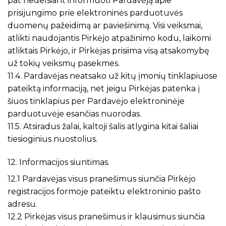
pat nedelsiant informuoti Pardavėją apie
prisijungimo prie elektroninės parduotuvės
duomenų pažeidimą ar paviešinimą. Visi veiksmai,
atlikti naudojantis Pirkėjo atpažinimo kodu, laikomi
atliktais Pirkėjo, ir Pirkėjas prisiima visą atsakomybę
už tokių veiksmų pasekmes.
11.4. Pardavėjas neatsako už kitų įmonių tinklapiuose
pateiktą informaciją, net jeigu Pirkėjas patenka į
šiuos tinklapius per Pardavėjo elektroninėje
parduotuvėje esančias nuorodas.
11.5. Atsiradus žalai, kaltoji šalis atlygina kitai šaliai
tiesioginius nuostolius.
12. Informacijos siuntimas.
12.1 Pardavėjas visus pranešimus siunčia Pirkėjo
registracijos formoje pateiktu elektroninio pašto
adresu.
12.2 Pirkėjas visus pranešimus ir klausimus siunčia