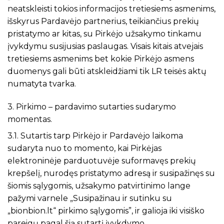
neatskleisti tokios informacijos tretiesiems asmenims,
išskyrus Pardavėjo partnerius, teikiančius prekių
pristatymo ar kitas, su Pirkėjo užsakymo tinkamu
įvykdymu susijusias paslaugas. Visais kitais atvejais
tretiesiems asmenims bet kokie Pirkėjo asmens
duomenys gali būti atskleidžiami tik LR teisės aktų
numatyta tvarka.
3. Pirkimo – pardavimo sutarties sudarymo
momentas.
3.1. Sutartis tarp Pirkėjo ir Pardavėjo laikoma
sudaryta nuo to momento, kai Pirkėjas
elektroninėje parduotuvėje suformavęs prekių
krepšelį, nurodęs pristatymo adresą ir susipažinęs su
šiomis sąlygomis, užsakymo patvirtinimo lange
pažymi varnele „Susipažinau ir sutinku su
„bionbion.lt“ pirkimo sąlygomis”, ir galioja iki visiško
pareigų pagal šią sutartį įvykdymo.