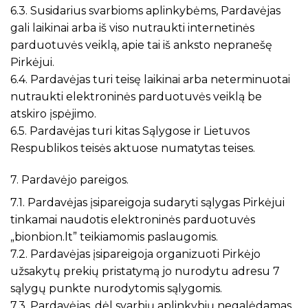
6.3. Susidarius svarbioms aplinkybėms, Pardavėjas
gali laikinai arba iš viso nutraukti internetinės
parduotuvės veiklą, apie tai iš anksto nepranešę
Pirkėjui.
6.4. Pardavėjas turi teisę laikinai arba neterminuotai
nutraukti elektroninės parduotuvės veiklą be
atskiro įspėjimo.
6.5. Pardavėjas turi kitas Sąlygose ir Lietuvos
Respublikos teisės aktuose numatytas teises.
7. Pardavėjo pareigos.
7.1. Pardavėjas įsipareigoja sudaryti sąlygas Pirkėjui
tinkamai naudotis elektroninės parduotuvės
„bionbion.lt” teikiamomis paslaugomis.
7.2. Pardavėjas įsipareigoja organizuoti Pirkėjo
užsakytų prekių pristatymą jo nurodytu adresu 7
sąlygų punkte nurodytomis sąlygomis.
7.3. Pardavėjas, dėl svarbių aplinkybių negalėdamas