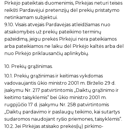
Pirkėjo pateiktais duomenimis, Pirkėjas neturi teisės
reikšti Pardavėjui pretenzijų dėl prekių pristatymo
netinkamam subjektui.
9.10. Visais atvejais Pardavėjas atleidžiamas nuo
atsakomybės už prekių pateikimo terminų
pažeidimą, jeigu prekės Pirkėjui nėra pateikiamos
arba pateikiamos ne laiku dėl Pirkėjo kaltės arba dėl
nuo Pirkėjo priklausančių aplinkybių.
10. Prekių grąžinimas.
10.1. Prekių grąžinimas ir keitimas vykdomas
vadovaujantis ūkio ministro 2001 m. Birželio 29 d.
įsakymu Nr. 217 patvirtintomis „Daiktų grąžinimo ir
keitimo taisyklėmis” bei ūkio ministro 2001 m.
rugpjūčio 17 d. įsakymu Nr. 258 patvirtintomis
„Daiktų pardavimo ir paslaugų teikimo, kai sutartys
sudaromos naudojant ryšio priemones, taisyklėmis”.
10.2. Jei Pirkėjas atsisako prekės(ių) pirkimo-