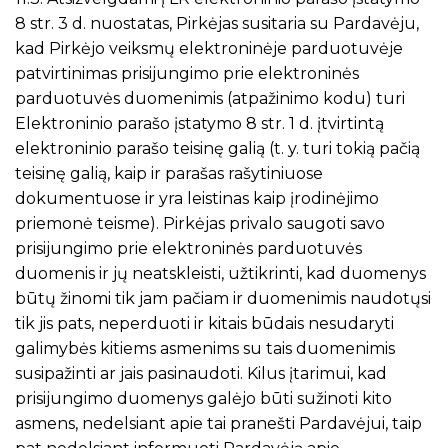
8 str. 3 d. nuostatas, Pirkėjas susitaria su Pardavėju,
kad Pirkėjo veiksmų elektroninėje parduotuvėje
patvirtinimas prisijungimo prie elektroninės
parduotuvės duomenimis (atpažinimo kodu) turi
Elektroninio parašo įstatymo 8 str. 1 d. įtvirtintą
elektroninio parašo teisinę galią (t. y. turi tokią pačią
teisinę galią, kaip ir parašas rašytiniuose
dokumentuose ir yra leistinas kaip įrodinėjimo
priemonė teisme). Pirkėjas privalo saugoti savo
prisijungimo prie elektroninės parduotuvės
duomenis ir jų neatskleisti, užtikrinti, kad duomenys
būtų žinomi tik jam pačiam ir duomenimis naudotųsi
tik jis pats, neperduoti ir kitais būdais nesudaryti
galimybės kitiems asmenims su tais duomenimis
susipažinti ar jais pasinaudoti. Kilus įtarimui, kad
prisijungimo duomenys galėjo būti sužinoti kito
asmens, nedelsiant apie tai pranešti Pardavėjui, taip