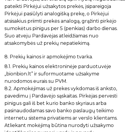
pateikti Pirkėjui užsakytos prekės, įsipareigoja
Pirkėjui pasiūlyti analogišką prekę, o Pirkėjui
atsisakius priimti prekės analogą, grąžinti pirkėjo
sumokėtus pinigus per 5 (penkias) darbo dienas.
Šiuo atveju Pardavėjas atleidžiamas nuo
atsakomybės už prekių nepatiekimą.
8. Prekių kainos ir apmokėjimo tvarka.
8.1. Prekių kainos elektroninėje parduotuvėje
„bionbion.lt” ir suformuotame užsakyme
nurodomos eurais su PVM.
8.2. Apmokėjimas už prekes vykdomas iš anksto,
pavedimu į Pardavėjo sąskaitas. Pirkėjas pervesti
pinigus gali iš bet kurio banko skyriaus arba
pasinaudodamas savo banko paslaugų teikimo
internetu sistema privatiems ar verslo klientams.
Atliekant mokėjimą būtina nurodyti užsakymo