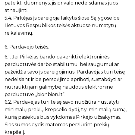
pateikti duomenys, jis privalo nedelsdamas juos
atnaujinti.
5.4. Pirkėjas įsipareigoja laikytis šiose Sąlygose bei
Lietuvos Respublikos teisės aktuose numatytų
reikalavimų.
6. Pardavėjo teisės.
6.1. Jei Pirkėjas bando pakenkti elektroninės
parduotuvės darbo stabilumui bei saugumui ar
pažeidžia savo įsipareigojimus, Pardavėjas turi teisę
nedelsiant ir be perspėjimo apriboti, sustabdyti ar
nutraukti jam galimybę naudotis elektronine
parduotuve „bionbion.lt”.
6.2. Pardavėjas turi teisę savo nuožiūra nustatyti
minimalų prekių krepšelio dydį, t.y. minimalią sumą,
kurią pasiekus bus vykdomas Pirkėjo užsakymas.
Šios sumos dydis matomas peržiūrint prekių
krepšelį.