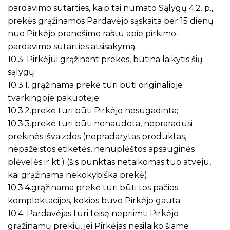
pardavimo sutarties, kaip tai numato Sąlygų 4.2. p.,
prekės grąžinamos Pardavėjo sąskaita per 15 dienų
nuo Pirkėjo pranešimo raštu apie pirkimo-
pardavimo sutarties atsisakymą.
10.3. Pirkėjui grąžinant prekes, būtina laikytis šių
sąlygų:
10.3.1. grąžinama prekė turi būti originalioje
tvarkingoje pakuotėje;
10.3.2.prekė turi būti Pirkėjo nesugadinta;
10.3.3.prekė turi būti nenaudota, nepraradusi
prekinės išvaizdos (nepradarytas produktas,
nepažeistos etiketės, nenuplėštos apsauginės
plėvelės ir kt.) (šis punktas netaikomas tuo atveju,
kai grąžinama nekokybiška prekė);
10.3.4.grąžinama prekė turi būti tos pačios
komplektacijos, kokios buvo Pirkėjo gauta;
10.4. Pardavėjas turi teisę nepriimti Pirkėjo
grąžinamų prekių, jei Pirkėjas nesilaiko šiame