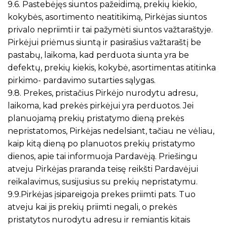
9.6. Pastebėjęs siuntos pažeidimą, prekių kiekio,
kokybės, asortimento neatitikimą, Pirkėjas siuntos
privalo nepriimti ir tai pažymėti siuntos važtaraštyje.
Pirkėjui priėmus siuntą ir pasirašius važtaraštį be
pastabų, laikoma, kad perduota siunta yra be
defektų, prekių kiekis, kokybė, asortimentas atitinka
pirkimo- pardavimo sutarties sąlygas.
9.8. Prekes, pristačius Pirkėjo nurodytu adresu,
laikoma, kad prekės pirkėjui yra perduotos. Jei
planuojamą prekių pristatymo dieną prekės
nepristatomos, Pirkėjas nedelsiant, tačiau ne vėliau,
kaip kitą dieną po planuotos prekių pristatymo
dienos, apie tai informuoja Pardavėją. Priešingu
atveju Pirkėjas praranda teisę reikšti Pardavėjui
reikalavimus, susijusius su prekių nepristatymu.
9.9.Pirkėjas įsipareigoja prekes priimti pats. Tuo
atveju kai jis prekių priimti negali, o prekės
pristatytos nurodytu adresu ir remiantis kitais