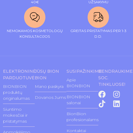
40€
UŽSAKYMU
NEMOKAMOS KOSMETOLOGŲ
GREITAS PRISTATYMAS PER 1-3
KONSULTACIJOS
D.D.
ELEKTRONINĖ
JŪSŲ BION
SUSIPAŽINKIME
BENDRAUKIME
PARDUOTUVĖ
BION
SOC.
Apie
TINKLUOSE!
BIONBION
BIONBION
Mano paskyra
produktų
BIONBION
Dovanos Jums
originalumas
salonai
Siuntimo
BionBion
mokesčiai ir
profesionalams
pristatymas
Kontaktai
Apmokėjimo