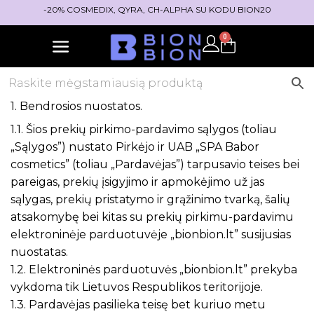
-20% COSMEDIX, QYRA, CH-ALPHA SU KODU BION20
0
1. Bendrosios nuostatos.
1.1. Šios prekių pirkimo-pardavimo sąlygos (toliau
„Sąlygos”) nustato Pirkėjo ir UAB „SPA Babor
cosmetics” (toliau „Pardavėjas”) tarpusavio teises bei
pareigas, prekių įsigyjimo ir apmokėjimo už jas
sąlygas, prekių pristatymo ir grąžinimo tvarką, šalių
atsakomybę bei kitas su prekių pirkimu-pardavimu
elektroninėje parduotuvėje „bionbion.lt” susijusias
nuostatas.
1.2. Elektroninės parduotuvės „bionbion.lt” prekyba
vykdoma tik Lietuvos Respublikos teritorijoje.
1.3. Pardavėjas pasilieka teisę bet kuriuo metu