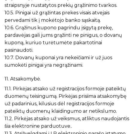
straipsnyje nustatytos prekių grąžinimo tvarkos.
10.5. Pinigai už grąžintas prekes visais atvejais
pervedami tik į mokėtojo banko sąskaitą.
10.6. Grąžinus kupono pagrindu įsigytą prekę,
pardavėjas gali jums grąžinti ne pinigus, o dovanų
kuponą, kuriuo turėtumėte pakartotinai
pasinaudoti.
10.7. Dovanų kuponai yra nekeičiami ir už juos
sumokėti pinigai yra negrąžinami.
11. Atsakomybė.
11.1. Pirkėjas atsako už registracijos formoje pateiktų
duomenų teisingumą. Pirkėjas prisiima atsakomybę
už padarinius, kilusius dėl registracijos formoje
pateiktų duomenų klaidingumo ar netikslumo.
11.2. Pirkėjas atsako už veiksmus, atliktus naudojantis
šia elektronine parduotuve..
11.3. Atsižvelgdami į LR elektroninio parašo įstatymo