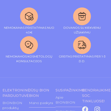
NEMOKAMAS PRISTATYMAS NUO
DOVANOS SU KIEKVIENU
40€
UŽSAKYMU
NEMOKAMOS KOSMETOLOGŲ
GREITAS PRISTATYMAS PER 1-3
KONSULTACIJOS
D.D.
ELEKTRONINĖ
JŪSŲ BION
SUSIPAŽINKIME
BENDRAUKIME
PARDUOTUVĖ
BION
SOC.
Apie
TINKLUOSE!
BIONBION
BIONBION
Mano paskyra
produktų