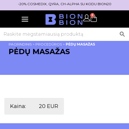
-20% COSMEDIX, QYRA, CH-ALPHA SU KODU BION20
0
PAGRINDINIS
>
PROCEDŪROS
>
PĖDŲ MASAŽAS
PĖDŲ MASAŽAS
Kaina:
20 EUR