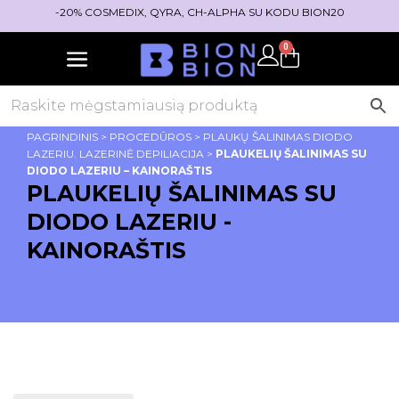
-20% COSMEDIX, QYRA, CH-ALPHA SU KODU BION20
0
PAGRINDINIS
>
PROCEDŪROS
>
PLAUKŲ ŠALINIMAS DIODO
LAZERIU. LAZERINĖ DEPILIACIJA
>
PLAUKELIŲ ŠALINIMAS SU
DIODO LAZERIU – KAINORAŠTIS
PLAUKELIŲ ŠALINIMAS SU
DIODO LAZERIU -
KAINORAŠTIS