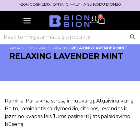
-20% COSMEDIX, QYRA, CH-ALPHA SU KODU BION20
0
PAGRINDINIS
>
PROCEDŪROS
>
RELAXING LAVENDER MINT
RELAXING LAVENDER MINT
Ramina. Panaikina stresą ir nuovargį. Atgaivina kūną.
Be to, raminantis saldymedžio, citrinos, levandos ir
jazmino kvapas leis Jums pasinerti į atsipalaidavimo
būseną.