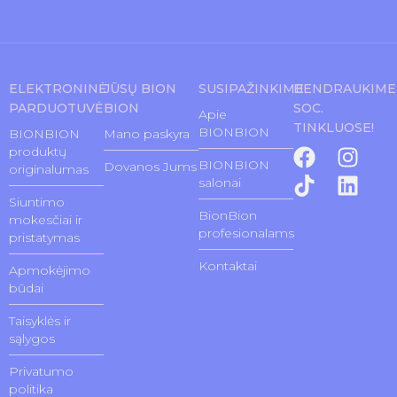
ELEKTRONINĖ
JŪSŲ BION
SUSIPAŽINKIME
BENDRAUKIME
PARDUOTUVĖ
BION
SOC.
Apie
TINKLUOSE!
BIONBION
BIONBION
Mano paskyra
produktų
BIONBION
Dovanos Jums
originalumas
salonai
Siuntimo
BionBion
mokesčiai ir
profesionalams
pristatymas
Kontaktai
Apmokėjimo
būdai
Taisyklės ir
sąlygos
Privatumo
politika