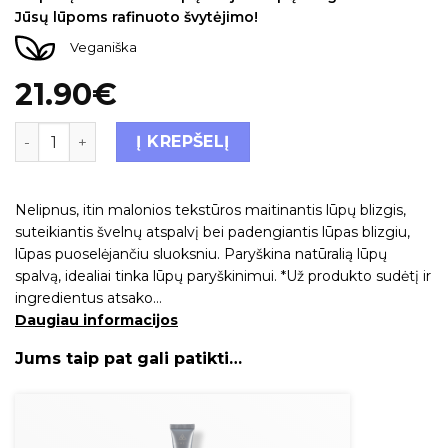
Jūsų lūpoms rafinuoto švytėjimo!
Veganiška
21.90
€
Į KREPŠELĮ
Nelipnus, itin malonios tekstūros maitinantis lūpų blizgis,
suteikiantis švelnų atspalvį bei padengiantis lūpas blizgiu,
lūpas puoselėjančiu sluoksniu. Paryškina natūralią lūpų
spalvą, idealiai tinka lūpų paryškinimui. *Už produkto sudėtį ir
ingredientus atsako…
Daugiau informacijos
Jums taip pat gali patikti…