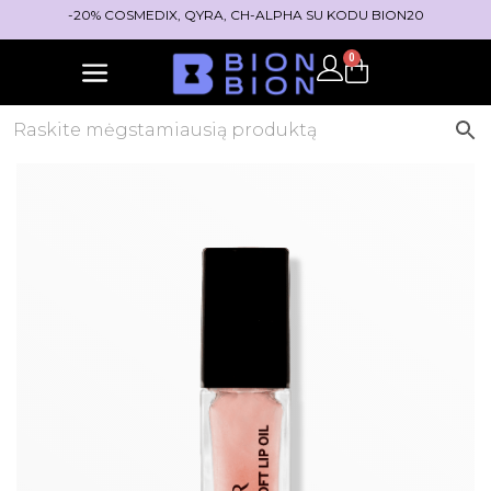
-20% COSMEDIX, QYRA, CH-ALPHA SU KODU BION20
0