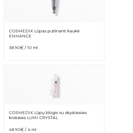
COSMEDIX Lūpas putlinanti kaukė
ENHANCE
38.90
€
/ 10 ml
COSMEDIX Lūpų blizgis su skystaisiais
kristalais LUMI CRYSTAL
48.90
€
/ 4 ml