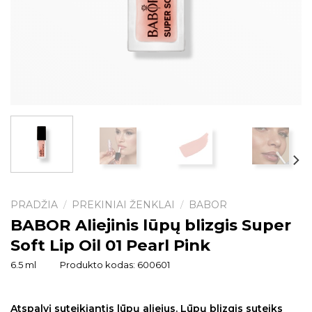
PRADŽIA
PREKINIAI ŽENKLAI
BABOR
/
/
BABOR Aliejinis lūpų blizgis Super
Soft Lip Oil 01 Pearl Pink
6.5 ml
Produkto kodas:
600601
Atspalvį suteikiantis lūpų aliejus. Lūpų blizgis suteiks