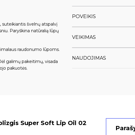
POVEIKIS
, suteikiantis švelnų atspalvį
sniu. Paryškina natūralią lūpų
VEIKIMAS
 minimalaus raudonumo lūpoms.
NAUDOJIMAS
Dėl galimų pakeitimų, visada
ojo pakuotės.
lizgis Super Soft Lip Oil 02
Parašy