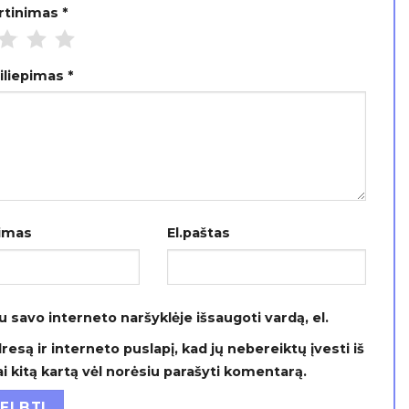
ertinimas
*
siliepimas
*
imas
El.paštas
u savo interneto naršyklėje išsaugoti vardą, el.
resą ir interneto puslapį, kad jų nebereiktų įvesti iš
ai kitą kartą vėl norėsiu parašyti komentarą.