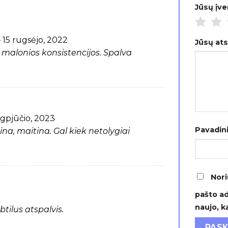
Jūsų įv
–
15 rugsėjo, 2022
Jūsų at
i malonios konsistencijos. Spalva
gpjūčio, 2023
Pavadin
na, maitina. Gal kiek netolygiai
Nori
pašto ad
naujo, k
tilus atspalvis.