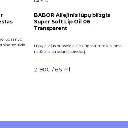
BABOR
r
BABOR Aliejinis lūpų blizgis
estas
Super Soft Lip Oil 06
Transparent
ugo lūpas nuo
lotnina smulkias
Lūpų aliejus puoselėja jūsų lūpas ir suteikia joms
tspalvį ir
natūraliai atrodantį spindesį.
audoti kaip
syviai
0
21.90
€
/ 6.5 ml
out
of
5