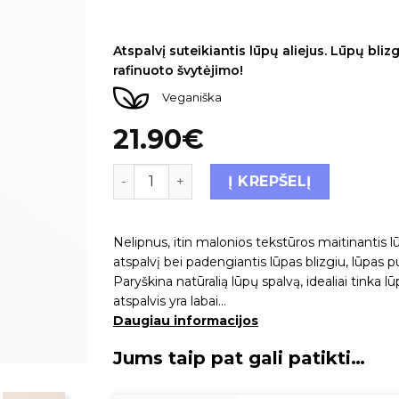
Įvertinimas:
6
4.83
iš 5 (viso įvertinimų:
)
Atspalvį suteikiantis lūpų aliejus. Lūpų bli
rafinuoto švytėjimo!
Veganiška
21.90
€
Į KREPŠELĮ
Nelipnus, itin malonios tekstūros maitinantis lū
atspalvį bei padengiantis lūpas blizgiu, lūpas p
Paryškina natūralią lūpų spalvą, idealiai tinka 
atspalvis yra labai…
Daugiau informacijos
Jums taip pat gali patikti…