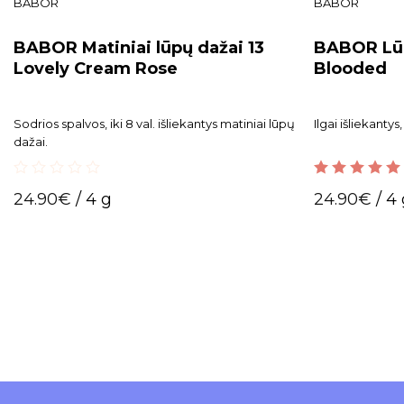
BABOR
BABOR
BABOR Matiniai lūpų dažai 13
BABOR Lūp
Lovely Cream Rose
Blooded
Sodrios spalvos, iki 8 val. išliekantys matiniai lūpų
Ilgai išliekanty
dažai.
0
5.00
out of 5
24.90
€
/ 4 g
24.90
€
/ 4
out
of
5