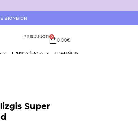
IE BIONBION
PRISIJUNGTI
0
0.00
€
S
PREKINIAI ŽENKLAI
PROCEDŪROS
lizgis Super
ed