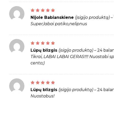
Įvertinimas:
5
iš 5
Nijole Babianskiene
(įsigijo produktą)
–
Super,labai patiko,nelipnus
Įvertinimas:
5
iš 5
Lūpų blizgis
(įsigijo produktą)
–
24 balan
Tikrai, LABAI LABAI GERAS!!!! Nuostabi s
cento;)
Įvertinimas:
5
iš 5
Lūpų blizgis
(įsigijo produktą)
–
24 balan
Nuostabus!