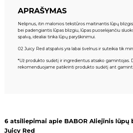
APRAŠYMAS
Nelipnus, itin malonios tekstūros maitinantis lūpų blizgis
bei padengiantis lūpas blizgiu, lūpas puoselėjančiu sluok
spalvą, idealiai tinka lūpų paryškinimui.
02 Juicy Red atspalvis yra labai švelnus ir suteikia tik
*Už produkto sudėtį ir ingredientus atsako gamintojas. 
rekomenduojame patikrinti produkto sudėtį ant gamint
6 atsiliepimai apie
BABOR Aliejinis lūpų b
Juicy Red