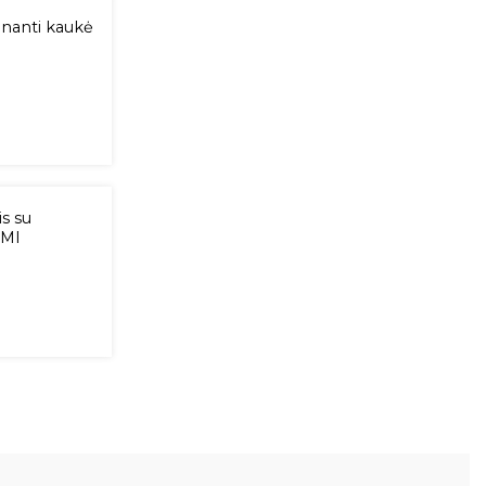
nanti kaukė
s su
UMI