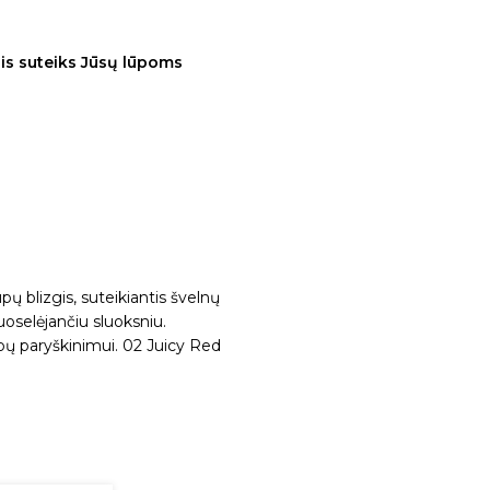
zgis suteiks Jūsų lūpoms
pų blizgis, suteikiantis švelnų
uoselėjančiu sluoksniu.
lūpų paryškinimui. 02 Juicy Red