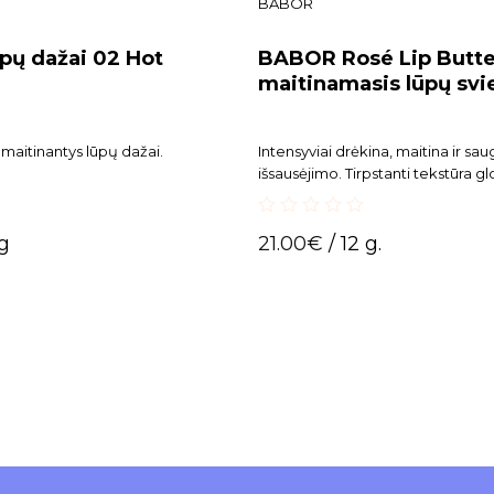
BABOR
ų dažai 02 Hot
BABOR Rosé Lip Butte
maitinamasis lūpų svi
s, maitinantys lūpų dažai.
Intensyviai drėkina, maitina ir sa
išsausėjimo. Tirpstanti tekstūra g
raukšleles, suteikia subtilų rožinį a
natūralų spindesį. Puikiai tinka n
0
kasdienį lūpų balzamą arba inten
 g
21.00
€
/ 12 g.
out
puoselėjančią naktinę kaukę.
of
5