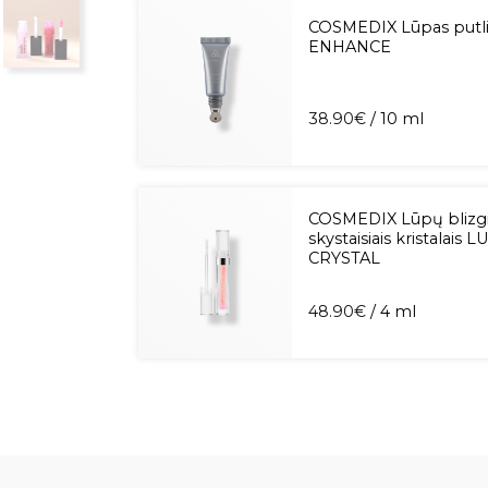
COSMEDIX Lūpas putli
ENHANCE
38.90
€
/ 10 ml
COSMEDIX Lūpų blizgi
skystaisiais kristalais L
CRYSTAL
48.90
€
/ 4 ml