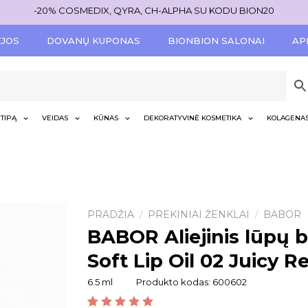
-20% COSMEDIX, QYRA, CH-ALPHA SU KODU BION20
ĖJOS
DOVANŲ KUPONAS
BIONBION SALONAI
AP
TIPĄ
VEIDAS
KŪNAS
DEKORATYVINĖ KOSMETIKA
KOLAGENA
PRADŽIA
PREKINIAI ŽENKLAI
BABOR
/
/
BABOR Aliejinis lūpų b
Soft Lip Oil 02 Juicy R
6.5 ml
Produkto kodas:
600602