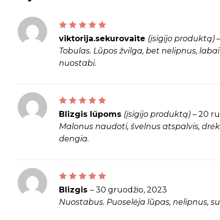
Įvertinimas:
5
iš 5
viktorija.sekurovaite
(įsigijo produktą)
Tobulas. Lūpos žvilga, bet nelipnus, laba
nuostabi.
Įvertinimas:
4
iš 5
Blizgis lūpoms
(įsigijo produktą)
–
20 ru
Malonus naudoti, švelnus atspalvis, drėki
dengia.
Įvertinimas:
5
iš 5
Blizgis
–
30 gruodžio, 2023
Nuostabus. Puoselėja lūpas, nelipnus, sub