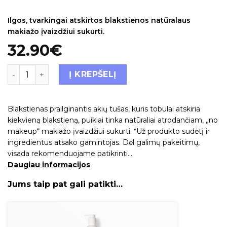
Ilgos, tvarkingai atskirtos blakstienos natūralaus
makiažo įvaizdžiui sukurti.
32.90
€
Į KREPŠELĮ
Blakstienas prailginantis akių tušas, kuris tobulai atskiria
kiekvieną blakstieną, puikiai tinka natūraliai atrodančiam, „no
makeup“ makiažo įvaizdžiui sukurti. *Už produkto sudėtį ir
ingredientus atsako gamintojas. Dėl galimų pakeitimų,
visada rekomenduojame patikrinti…
Daugiau informacijos
Jums taip pat gali patikti…