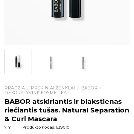
PRADŽIA
PREKINIAI ŽENKLAI
BABOR
/
/
/
DEKORATYVINĖ KOSMETIKA
BABOR atskiriantis ir blakstienas
riečiantis tušas. Natural Separation
& Curl Mascara
7 ml
Produkto kodas:
639010