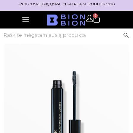
-20% COSMEDIX, QYRA, CH-ALPHA SU KODU BION20
0