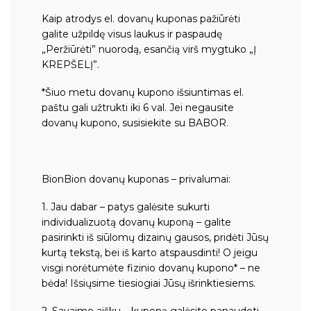
Kaip atrodys el. dovanų kuponas pažiūrėti
galite užpildę visus laukus ir paspaudę
„Peržiūrėti” nuorodą, esančią virš mygtuko „Į
KREPŠELĮ”.
*Šiuo metu dovanų kupono išsiuntimas el.
paštu gali užtrukti iki 6 val. Jei negausite
dovanų kupono, susisiekite su BABOR.
BionBion dovanų kuponas – privalumai:
1. Jau dabar – patys galėsite sukurti
individualizuotą dovanų kuponą – galite
pasirinkti iš siūlomų dizainų gausos, pridėti Jūsų
kurtą tekstą, bei iš karto atspausdinti! O jeigu
visgi norėtumėte fizinio dovanų kupono* – ne
bėda! Išsiųsime tiesiogiai Jūsų išrinktiesiems.