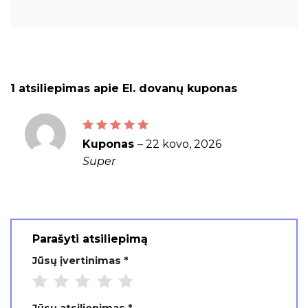
1 atsiliepimas apie
El. dovanų kuponas
Įvertinimas:
5
iš 5
Kuponas
–
22 kovo, 2026
Super
Parašyti atsiliepimą
Jūsų įvertinimas
*