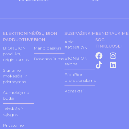
ELEKTRONINĖ
JŪSŲ BION
SUSIPAŽINKIME
BENDRAUKIME
PARDUOTUVĖ
BION
SOC.
Apie
TINKLUOSE!
BIONBION
BIONBION
Mano paskyra
produktų
BIONBION
Dovanos Jums
originalumas
salonai
Siuntimo
BionBion
mokesčiai ir
profesionalams
pristatymas
Kontaktai
Apmokėjimo
būdai
Taisyklės ir
sąlygos
Privatumo