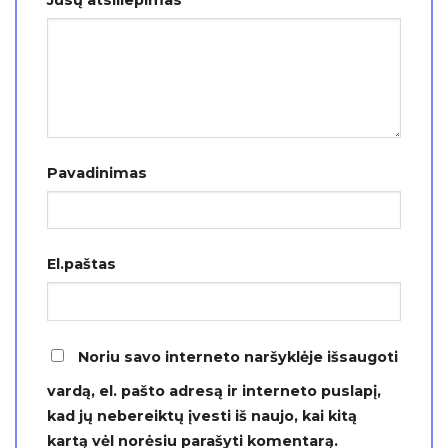
Jūsų atsiliepimas
*
Pavadinimas
El.paštas
Noriu savo interneto naršyklėje išsaugoti
vardą, el. pašto adresą ir interneto puslapį,
kad jų nebereiktų įvesti iš naujo, kai kitą
kartą vėl norėsiu parašyti komentarą.