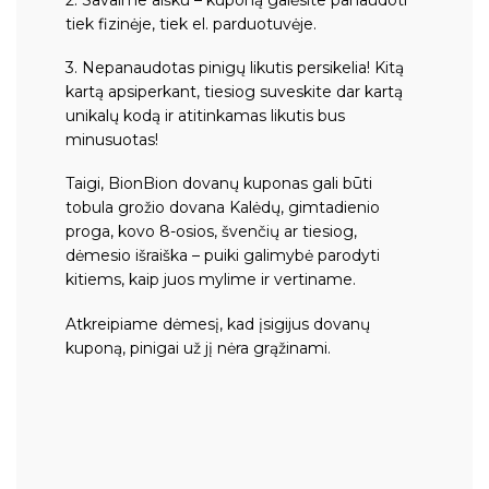
2. Savaime aišku – kuponą galėsite panaudoti
tiek fizinėje, tiek el. parduotuvėje.
3. Nepanaudotas pinigų likutis persikelia! Kitą
kartą apsiperkant, tiesiog suveskite dar kartą
unikalų kodą ir atitinkamas likutis bus
minusuotas!
Taigi, BionBion dovanų kuponas gali būti
tobula grožio dovana Kalėdų, gimtadienio
proga, kovo 8-osios, švenčių ar tiesiog,
dėmesio išraiška – puiki galimybė parodyti
kitiems, kaip juos mylime ir vertiname.
Atkreipiame dėmesį, kad įsigijus dovanų
kuponą, pinigai už jį nėra grąžinami.