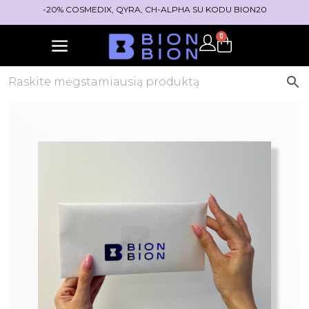
-20% COSMEDIX, QYRA, CH-ALPHA SU KODU BION20
0