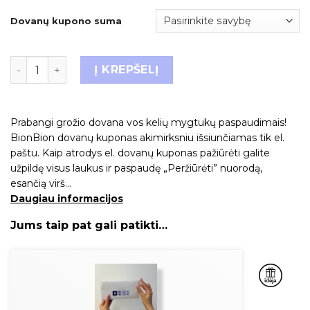
Dovanų kupono suma
Į KREPŠELĮ
Prabangi grožio dovana vos kelių mygtukų paspaudimais!
BionBion dovanų kuponas akimirksniu išsiunčiamas tik el.
paštu. Kaip atrodys el. dovanų kuponas pažiūrėti galite
užpildę visus laukus ir paspaudę „Peržiūrėti” nuorodą,
esančią virš…
Daugiau informacijos
Jums taip pat gali patikti…