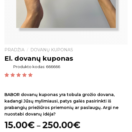
PRADŽIA
DOVANŲ KUPONAS
/
El. dovanų kuponas
Produkto kodas:
666666
Įvertinimas:
1
5.00
iš 5 (viso įvertinimų:
)
BABOR dovanų kuponas yra tobula grožio dovana,
kadangi Jūsų mylimiausi, patys galės pasirinkti iš
prabangių priežiūros priemonių ar paslaugų. Argi ne
nuostabi dovanų idėja?
15.00
€
250.00
€
–