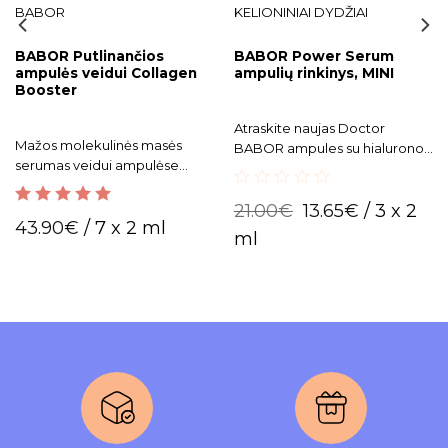
BABOR
KELIONINIAI DYDŽIAI
BABOR Putlinančios
BABOR Power Serum
ampulės veidui Collagen
ampulių rinkinys, MINI
Booster
Atraskite naujas Doctor
Mažos molekulinės masės
BABOR ampules su hialurono
serumas veidui ampulėse
rūgštimi, peptidais ir vitaminu
suteikia daugiau elastingumo
C - Jūsų odos spindesiui ir
0
ir mažina raukšles.
skaistumui!.
21.00
€
13.65
€
/ 3 x 2
out
5.00
out of 5
43.90
€
/ 7 x 2 ml
of
ml
5