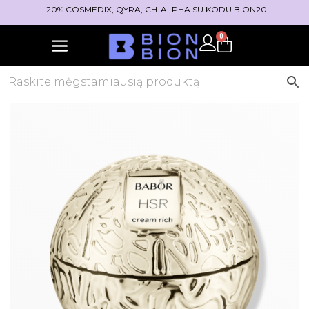
-20% COSMEDIX, QYRA, CH-ALPHA SU KODU BION20
0