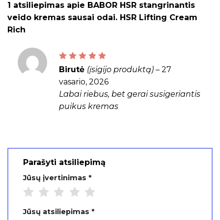
1 atsiliepimas apie
BABOR HSR stangrinantis
veido kremas sausai odai. HSR Lifting Cream
Rich
Įvertinimas:
5
iš 5
Birutė
(įsigijo produktą)
–
27
vasario, 2026
Labai riebus, bet gerai susigeriantis
puikus kremas
Parašyti atsiliepimą
Jūsų įvertinimas
*
Jūsų atsiliepimas
*