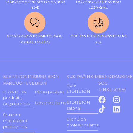
NEMOKAMAS PRISTATYMAS NUO
DOVANOS SU KIEKVIENU
40€
UŽSAKYMU
NEMOKAMOS KOSMETOLOGŲ
GREITAS PRISTATYMAS PER 1-3
KONSULTACIJOS
D.D.
ELEKTRONINĖ
JŪSŲ BION
SUSIPAŽINKIME
BENDRAUKIME
PARDUOTUVĖ
BION
SOC.
Apie
TINKLUOSE!
BIONBION
BIONBION
Mano paskyra
produktų
BIONBION
Dovanos Jums
originalumas
salonai
Siuntimo
BionBion
mokesčiai ir
profesionalams
pristatymas