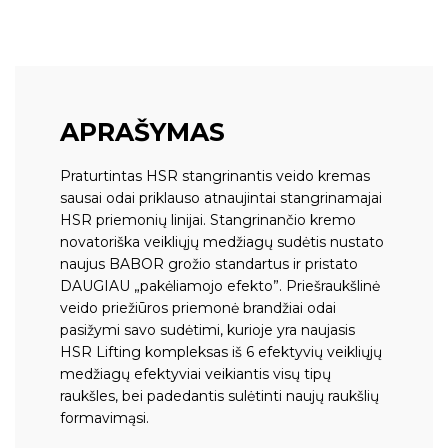
APRAŠYMAS
Praturtintas HSR stangrinantis veido kremas
sausai odai priklauso atnaujintai stangrinamajai
HSR priemonių linijai. Stangrinančio kremo
novatoriška veikliųjų medžiagų sudėtis nustato
naujus BABOR grožio standartus ir pristato
DAUGIAU „pakėliamojo efekto”. Priešraukšlinė
veido priežiūros priemonė brandžiai odai
pasižymi savo sudėtimi, kurioje yra naujasis
HSR Lifting kompleksas iš 6 efektyvių veikliųjų
medžiagų efektyviai veikiantis visų tipų
raukšles, bei padedantis sulėtinti naujų raukšlių
formavimąsi.