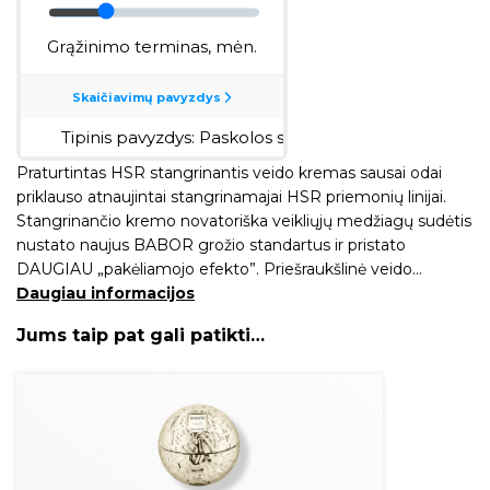
Praturtintas HSR stangrinantis veido kremas sausai odai
priklauso atnaujintai stangrinamajai HSR priemonių linijai.
Stangrinančio kremo novatoriška veikliųjų medžiagų sudėtis
nustato naujus BABOR grožio standartus ir pristato
DAUGIAU „pakėliamojo efekto”. Priešraukšlinė veido…
Daugiau informacijos
Jums taip pat gali patikti…