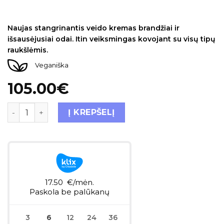
Įvertinimas:
1
5.00
iš 5 (viso įvertinimų:
)
Naujas stangrinantis veido kremas brandžiai ir
išsausėjusiai odai. Itin veiksmingas kovojant su visų tipų
raukšlėmis.
Veganiška
105.00
€
Į KREPŠELĮ