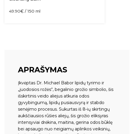
49.90
€
/ 150 ml
APRAŠYMAS
Įkvėptas Dr. Michael Babor lipidų tyrimo ir
„juodosios rožės“, begalinio grožio simbolio, šis
išskirtinis veido aliejus atkuria odos
gyvybingumą, lipidų pusiausvyrą ir stabdo
senėjimo procesus. Sukurtas iš 8-ių skirtingų
aukščiausios rūšies aliejų, šis grožio eliksyras
intensyviai drėkina, maitina, gerina odos būklę
bei apsaugo nuo neigiamų aplinkos veiksnių,