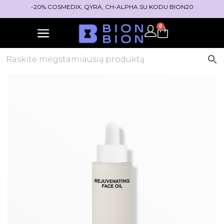
-20% COSMEDIX, QYRA, CH-ALPHA SU KODU BION20
0