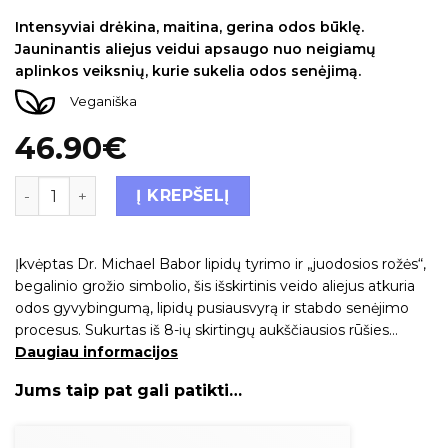
Intensyviai drėkina, maitina, gerina odos būklę.
Jauninantis aliejus veidui apsaugo nuo neigiamų
aplinkos veiksnių, kurie sukelia odos senėjimą.
Veganiška
46.90
€
Į KREPŠELĮ
Įkvėptas Dr. Michael Babor lipidų tyrimo ir „juodosios rožės“,
begalinio grožio simbolio, šis išskirtinis veido aliejus atkuria
odos gyvybingumą, lipidų pusiausvyrą ir stabdo senėjimo
procesus. Sukurtas iš 8-ių skirtingų aukščiausios rūšies…
Daugiau informacijos
Jums taip pat gali patikti…