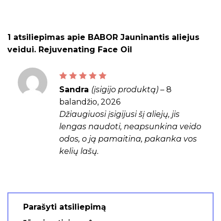
1 atsiliepimas apie
BABOR Jauninantis aliejus
veidui. Rejuvenating Face Oil
Įvertinimas:
5
iš 5
Sandra
(įsigijo produktą)
–
8
balandžio, 2026
Džiaugiuosi įsigijusi šį aliejų, jis
lengas naudoti, neapsunkina veido
odos, o ją pamaitina, pakanka vos
kelių lašų.
Parašyti atsiliepimą