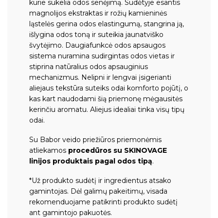
kurie sukelia odos senėjimą. Sudėtyje esantis
magnolijos ekstraktas ir rožių kamieninės
ląstelės gerina odos elastingumą, stangrina ją,
išlygina odos toną ir suteikia jaunatviško
švytėjimo. Daugiafunkcė odos apsaugos
sistema nuramina sudirgintas odos vietas ir
stiprina natūralius odos apsauginius
mechanizmus. Nelipni ir lengvai įsigerianti
aliejaus tekstūra suteiks odai komforto pojūtį, o
kas kart naudodami šią priemonę mėgausitės
kerinčiu aromatu. Aliejus idealiai tinka visų tipų
odai.
Su Babor veido priežiūros priemonėmis
atliekamos
procedūros su SKINOVAGE
linijos produktais pagal odos tipą
.
*Už produkto sudėtį ir ingredientus atsako
gamintojas. Dėl galimų pakeitimų, visada
rekomenduojame patikrinti produkto sudėtį
ant gamintojo pakuotės.