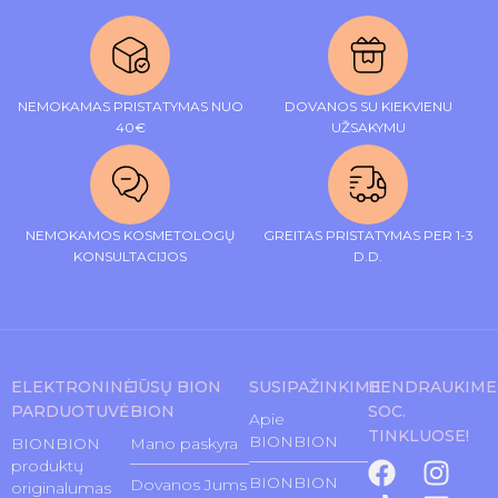
NEMOKAMAS PRISTATYMAS NUO
DOVANOS SU KIEKVIENU
40€
UŽSAKYMU
NEMOKAMOS KOSMETOLOGŲ
GREITAS PRISTATYMAS PER 1-3
KONSULTACIJOS
D.D.
ELEKTRONINĖ
JŪSŲ BION
SUSIPAŽINKIME
BENDRAUKIME
PARDUOTUVĖ
BION
SOC.
Apie
TINKLUOSE!
BIONBION
BIONBION
Mano paskyra
produktų
BIONBION
Dovanos Jums
originalumas