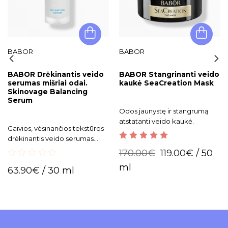
BABOR
BABOR
BABOR Drėkinantis veido
BABOR Stangrinanti veido
serumas mišriai odai.
kaukė SeaCreation Mask
Skinovage Balancing
Serum
Odos jaunystę ir stangrumą
atstatanti veido kaukė.
Gaivios, vėsinančios tekstūros
drėkinantis veido serumas
5.00
out of 5
mišriai ir riebiai odai.
170.00
€
119.00
€
/ 50
Subalansuoja drėgmės
0
ml
balansą, sumažina blizgesį,
63.90
€
/ 30 ml
out
Reguliariai naudojant matomai
of
5
mažina porų užsikimšimą.