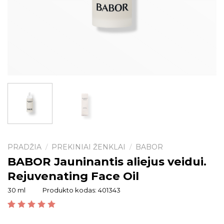
PRADŽIA
PREKINIAI ŽENKLAI
BABOR
/
/
BABOR Jauninantis aliejus veidui.
Rejuvenating Face Oil
30 ml
Produkto kodas:
401343
Įvertinimas:
1
5.00
iš 5 (viso įvertinimų:
)