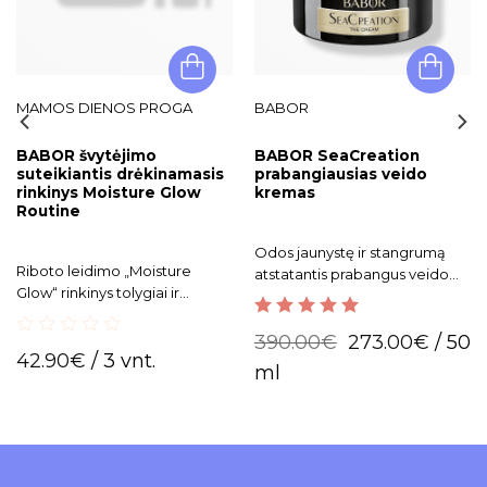
MAMOS DIENOS PROGA
BABOR
BABOR švytėjimo
BABOR SeaCreation
suteikiantis drėkinamasis
prabangiausias veido
rinkinys Moisture Glow
kremas
Routine
Odos jaunystę ir stangrumą
Riboto leidimo „Moisture
atstatantis prabangus veido
Glow“ rinkinys tolygiai ir
kremas
spindinčiai odai.
5.00
out of 5
390.00
€
273.00
€
/ 50
0
42.90
€
/ 3 vnt.
out
ml
of
5