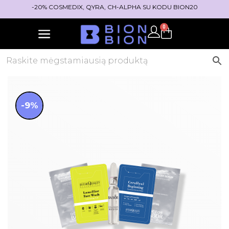
-20% COSMEDIX, QYRA, CH-ALPHA SU KODU BION20
0
-9%