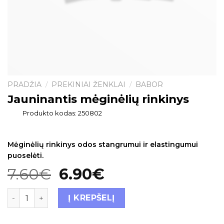
PRADŽIA
PREKINIAI ŽENKLAI
BABOR
/
/
Jauninantis mėginėlių rinkinys
Produkto kodas:
250802
Mėginėlių rinkinys odos stangrumui ir elastingumui
puoselėti.
7.60
€
6.90
€
Į KREPŠELĮ