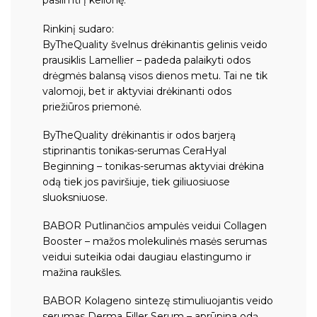
pasiimti į kelionę.
Rinkinį sudaro:
ByTheQuality švelnus drėkinantis gelinis veido
prausiklis Lamellier
– padeda palaikyti odos
drėgmės balansą visos dienos metu. Tai ne tik
valomoji, bet ir aktyviai drėkinanti odos
priežiūros priemonė.
ByTheQuality drėkinantis ir odos barjerą
stiprinantis tonikas-serumas CeraHyal
Beginning
– tonikas-serumas aktyviai drėkina
odą tiek jos paviršiuje, tiek giliuosiuose
sluoksniuose.
BABOR Putlinančios ampulės veidui Collagen
Booster
– mažos molekulinės masės serumas
veidui suteikia odai daugiau elastingumo ir
mažina raukšles.
BABOR Kolageno sintezę stimuliuojantis veido
serumas Derma Filler Serum
– aprūpina odą