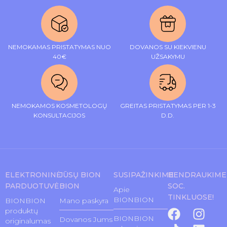
NEMOKAMAS PRISTATYMAS NUO
DOVANOS SU KIEKVIENU
40€
UŽSAKYMU
NEMOKAMOS KOSMETOLOGŲ
GREITAS PRISTATYMAS PER 1-3
KONSULTACIJOS
D.D.
ELEKTRONINĖ
JŪSŲ BION
SUSIPAŽINKIME
BENDRAUKIME
PARDUOTUVĖ
BION
SOC.
Apie
TINKLUOSE!
BIONBION
BIONBION
Mano paskyra
produktų
BIONBION
Dovanos Jums
originalumas