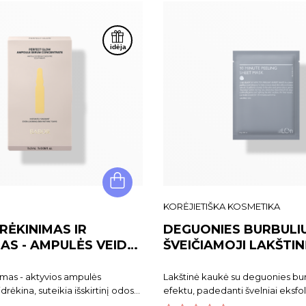
KORĖJIETIŠKA KOSMETIKA
RĖKINIMAS IR
DEGUONIES BURBULI
AS - AMPULĖS VEIDUI
ŠVEIČIAMOJI LAKŠTI
 GLOW
THE ILLON 10 MINUTE
SHEET MASK
imas - aktyvios ampulės
Lakštinė kaukė su deguonies bu
drėkina, suteikia išskirtinį odos
efektu, padedanti švelniai eksfol
OR ampulės veidui Perfect Glow
pašalinti sebumo perteklių, sute