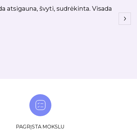
š geriausių, kiek esu bandžiusi. Ir toliau jį pirk
rekomendacija.”
PAGRĮSTA MOKSLU