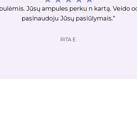
 sausina,ir tai yra svarbiausia. Sakyčiau vienas i
nes kol kas neturiu į ką ji pakeisti. Nuoširdi 
LAURA R.