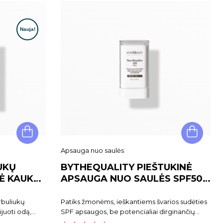
Apsauga nuo saulės
UKŲ
BYTHEQUALITY PIEŠTUKINĖ
NĖ KAUKĖ
APSAUGA NUO SAULĖS SPF50+
 PEELING
SUN DETAILER STICK
rbuliukų
Patiks žmonėms, ieškantiems švarios sudėties
ijuoti odą,
SPF apsaugos, be potencialiai dirginančių
ikia odai
ingredientų.