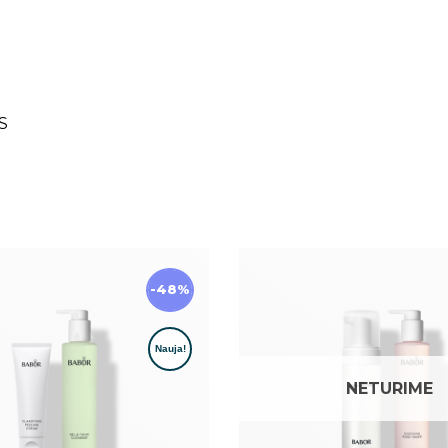
S
-48%
NETURIME