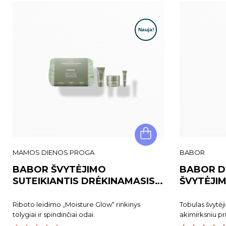
MAMOS DIENOS PROGA
BABOR
BABOR ŠVYTĖJIMO
BABOR D
SUTEIKIANTIS DRĖKINAMASIS
ŠVYTĖJIM
RINKINYS MOISTURE GLOW
PERFECT
ROUTINE
Riboto leidimo „Moisture Glow“ rinkinys
Tobulas švytėj
tolygiai ir spindinčiai odai.
akimirksniu pri
spindesį. BAB