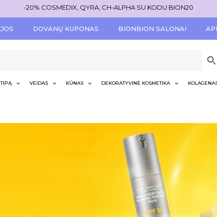
-20% COSMEDIX, QYRA, CH-ALPHA SU KODU BION20
ĖJOS
DOVANŲ KUPONAS
BIONBION SALONAI
AP
TIPĄ
VEIDAS
KŪNAS
DEKORATYVINĖ KOSMETIKA
KOLAGENA