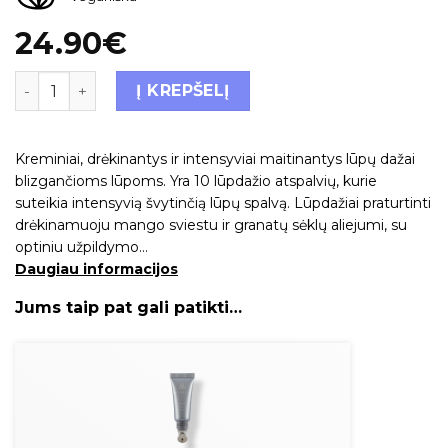
24.90
€
Į KREPŠELĮ
Kreminiai, drėkinantys ir intensyviai maitinantys lūpų dažai
blizgančioms lūpoms. Yra 10 lūpdažio atspalvių, kurie
suteikia intensyvią švytinčią lūpų spalvą. Lūpdažiai praturtinti
drėkinamuoju mango sviestu ir granatų sėklų aliejumi, su
optiniu užpildymo…
Daugiau informacijos
Jums taip pat gali patikti…