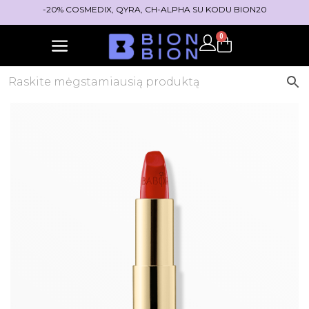
-20% COSMEDIX, QYRA, CH-ALPHA SU KODU BION20
0