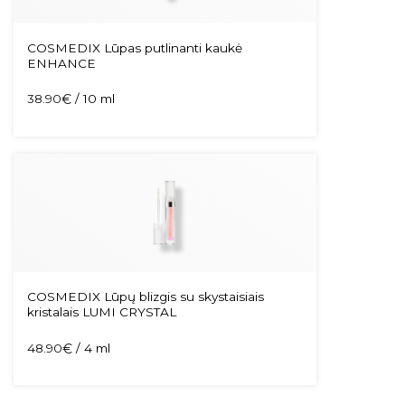
COSMEDIX Lūpas putlinanti kaukė
ENHANCE
38.90
€
/ 10 ml
COSMEDIX Lūpų blizgis su skystaisiais
kristalais LUMI CRYSTAL
48.90
€
/ 4 ml