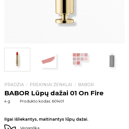
PRADŽIA
PREKINIAI ŽENKLAI
BABOR
/
/
BABOR Lūpų dažai 01 On Fire
4 g
Produkto kodas:
601401
Ilgai išliekantys, maitinantys lūpų dažai.
Veganiška