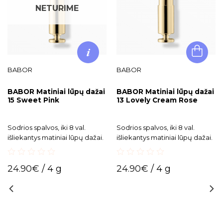
NETURIME
BABOR
BABOR
BABOR Matiniai lūpų dažai
BABOR Matiniai lūpų dažai
15 Sweet Pink
13 Lovely Cream Rose
Sodrios spalvos, iki 8 val.
Sodrios spalvos, iki 8 val.
išliekantys matiniai lūpų dažai.
išliekantys matiniai lūpų dažai.
0
0
24.90
€
/ 4 g
24.90
€
/ 4 g
out
out
of
of
5
5