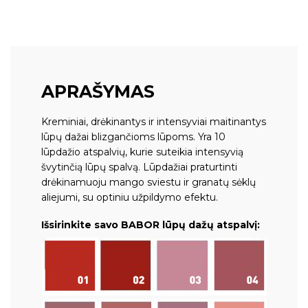
APRAŠYMAS
Kreminiai, drėkinantys ir intensyviai maitinantys
lūpų dažai blizgančioms lūpoms. Yra 10
lūpdažio atspalvių, kurie suteikia intensyvią
švytinčią lūpų spalvą. Lūpdažiai praturtinti
drėkinamuoju mango sviestu ir granatų sėklų
aliejumi, su optiniu užpildymo efektu.
Išsirinkite savo BABOR lūpų dažų atspalvį: