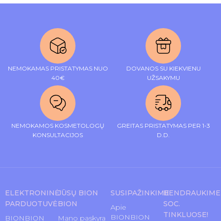
NEMOKAMAS PRISTATYMAS NUO
DOVANOS SU KIEKVIENU
40€
UŽSAKYMU
NEMOKAMOS KOSMETOLOGŲ
GREITAS PRISTATYMAS PER 1-3
KONSULTACIJOS
D.D.
ELEKTRONINĖ
JŪSŲ BION
SUSIPAŽINKIME
BENDRAUKIME
PARDUOTUVĖ
BION
SOC.
Apie
TINKLUOSE!
BIONBION
BIONBION
Mano paskyra