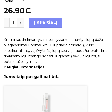
26.90
€
Į KREPŠELĮ
Kreminiai, drėkinantys ir intensyviai maitinantys lūpų dažai
blizgančioms lūpoms. Yra 10 lūpdažio atspalvių, kurie
suteikia intensyvią švytinčią lūpų spalvą. Lūpdažiai praturtinti
drėkinamuoju mango sviestu ir granatų sėklų aliejumi, su
optiniu užpildymo…
Daugiau informacijos
Jums taip pat gali patikti…