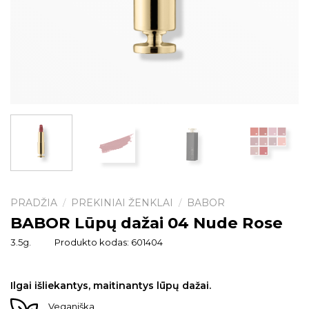
PRADŽIA
PREKINIAI ŽENKLAI
BABOR
/
/
BABOR Lūpų dažai 04 Nude Rose
3.5g.
Produkto kodas:
601404
Ilgai išliekantys, maitinantys lūpų dažai.
Veganiška