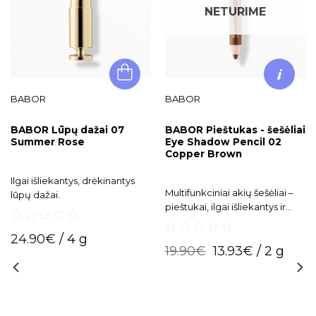
NETURIME
BABOR
BABOR
BABOR Lūpų dažai 07
BABOR Pieštukas - šešėliai
Summer Rose
Eye Shadow Pencil 02
Copper Brown
Ilgai išliekantys, drėkinantys
Multifunkciniai akių šešėliai –
lūpų dažai.
pieštukai, ilgai išliekantys ir
atsparūs drėgmei.
0
24.90
€
/ 4 g
out
0
19.90
€
13.93
€
/ 2 g
of
out
5
of
5