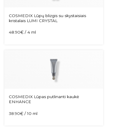
COSMEDIX Lūpų blizgis su skystaisiais
kristalais LUMI CRYSTAL
48.90
€
/ 4 ml
COSMEDIX Lūpas putlinanti kaukė
ENHANCE
38.90
€
/ 10 ml