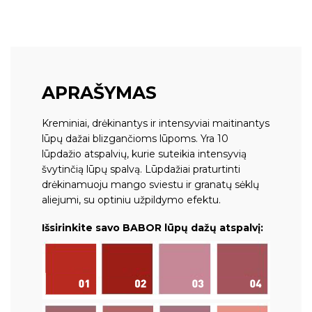
APRAŠYMAS
Kreminiai, drėkinantys ir intensyviai maitinantys
lūpų dažai blizgančioms lūpoms. Yra 10
lūpdažio atspalvių, kurie suteikia intensyvią
švytinčią lūpų spalvą. Lūpdažiai praturtinti
drėkinamuoju mango sviestu ir granatų sėklų
aliejumi, su optiniu užpildymo efektu.
Išsirinkite savo BABOR lūpų dažų atspalvį: