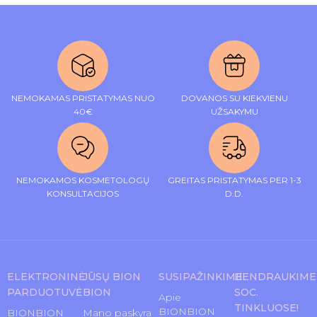
NEMOKAMAS PRISTATYMAS NUO
DOVANOS SU KIEKVIENU
40€
UŽSAKYMU
NEMOKAMOS KOSMETOLOGŲ
GREITAS PRISTATYMAS PER 1-3
KONSULTACIJOS
D.D.
ELEKTRONINĖ
JŪSŲ BION
SUSIPAŽINKIME
BENDRAUKIME
PARDUOTUVĖ
BION
SOC.
Apie
TINKLUOSE!
BIONBION
BIONBION
Mano paskyra