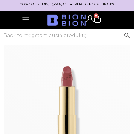
-20% COSMEDIX, QYRA, CH-ALPHA SU KODU BION20
0