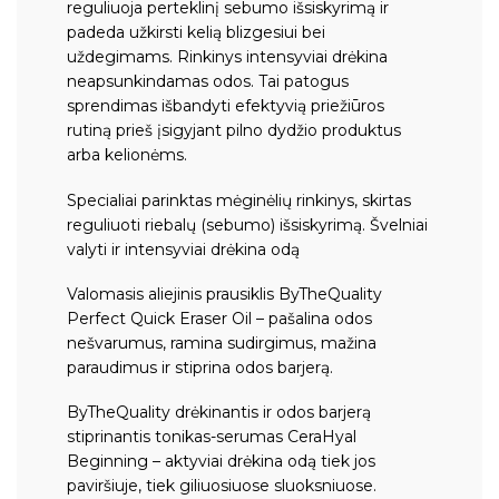
reguliuoja perteklinį sebumo išsiskyrimą ir
padeda užkirsti kelią blizgesiui bei
uždegimams. Rinkinys intensyviai drėkina
neapsunkindamas odos. Tai patogus
sprendimas išbandyti efektyvią priežiūros
rutiną prieš įsigyjant pilno dydžio produktus
arba kelionėms.
Specialiai parinktas mėginėlių rinkinys, skirtas
reguliuoti riebalų (sebumo) išsiskyrimą. Švelniai
valyti ir intensyviai drėkina odą
Valomasis aliejinis prausiklis ByTheQuality
Perfect Quick Eraser Oil
– pašalina odos
nešvarumus, ramina sudirgimus, mažina
paraudimus ir stiprina odos barjerą.
ByTheQuality drėkinantis ir odos barjerą
stiprinantis tonikas-serumas CeraHyal
Beginning
– aktyviai drėkina odą tiek jos
paviršiuje, tiek giliuosiuose sluoksniuose.