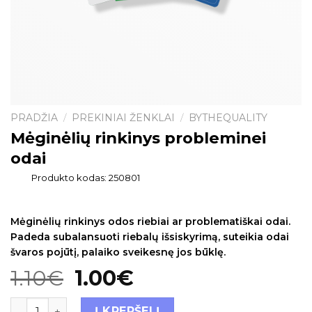
PRADŽIA
PREKINIAI ŽENKLAI
BYTHEQUALITY
/
/
Mėginėlių rinkinys probleminei
odai
Produkto kodas:
250801
Mėginėlių rinkinys odos riebiai ar problematiškai odai.
Padeda subalansuoti riebalų išsiskyrimą, suteikia odai
švaros pojūtį, palaiko sveikesnę jos būklę.
1.10
€
1.00
€
Į KREPŠELĮ