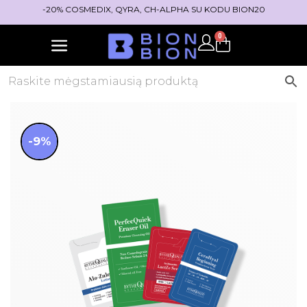
-20% COSMEDIX, QYRA, CH-ALPHA SU KODU BION20
0
-9%