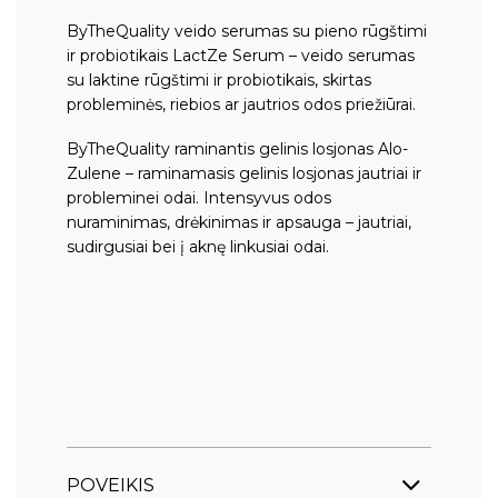
ByTheQuality veido serumas su pieno rūgštimi
ir probiotikais LactZe Serum
– veido serumas
su laktine rūgštimi ir probiotikais, skirtas
probleminės, riebios ar jautrios odos priežiūrai.
ByTheQuality raminantis gelinis losjonas Alo-
Zulene
– raminamasis gelinis losjonas jautriai ir
probleminei odai. Intensyvus odos
nuraminimas, drėkinimas ir apsauga – jautriai,
sudirgusiai bei į aknę linkusiai odai.
POVEIKIS