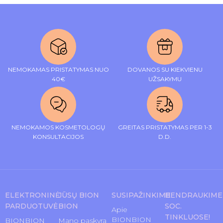
NEMOKAMAS PRISTATYMAS NUO
DOVANOS SU KIEKVIENU
40€
UŽSAKYMU
NEMOKAMOS KOSMETOLOGŲ
GREITAS PRISTATYMAS PER 1-3
KONSULTACIJOS
D.D.
ELEKTRONINĖ
JŪSŲ BION
SUSIPAŽINKIME
BENDRAUKIME
PARDUOTUVĖ
BION
SOC.
Apie
TINKLUOSE!
BIONBION
BIONBION
Mano paskyra