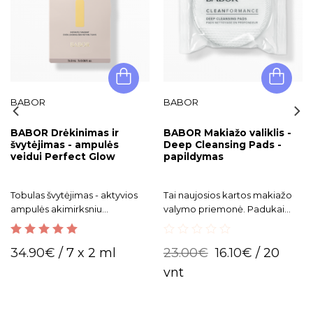
BABOR
BABOR
BABOR Drėkinimas ir
BABOR Makiažo valiklis -
švytėjimas - ampulės
Deep Cleansing Pads -
veidui Perfect Glow
papildymas
Tobulas švytėjimas - aktyvios
Tai naujosios kartos makiažo
ampulės akimirksniu
valymo priemonė. Padukai
pridrėkina, suteikia išskirtinį
aktyvuojami vandeniu, skirti
odos spindesį. BABOR
makiažo ir giliam porų valymui.
5.00
out of 5
0
ampulės veidui Perfect Glow
34.90
€
/ 7 x 2 ml
23.00
€
16.10
€
/ 20
out
tai tikra legenda!
of
vnt
5
Rekomenduojama
pavargusiai, blyškiai veido
odai.