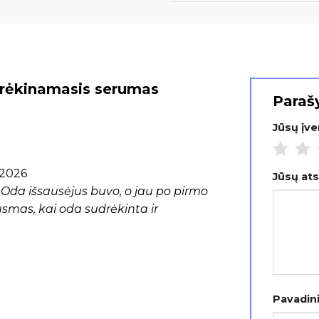
rėkinamasis serumas
Parašy
Jūsų įv
, 2026
Jūsų at
Oda išsausėjus buvo, o jau po pirmo
smas, kai oda sudrėkinta ir
Pavadin