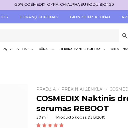
-20% COSMEDIX, QYRA, CH-ALPHA SU KODU BION20
ĖJOS
DOVANŲ KUPONAS
BIONBION SALONAI
AP
TIPĄ
VEIDAS
KŪNAS
DEKORATYVINĖ KOSMETIKA
KOLAGENA
PRADŽIA
PREKINIAI ŽENKLAI
COSMED
/
/
COSMEDIX Naktinis dr
serumas REBOOT
30 ml
Produkto kodas:
931312010