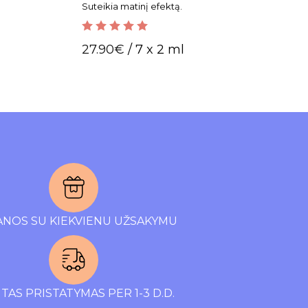
Suteikia matinį efektą.
5.00
out of 5
27.90
€
/ 7 x 2 ml
NOS SU KIEKVIENU UŽSAKYMU
TAS PRISTATYMAS PER 1-3 D.D.