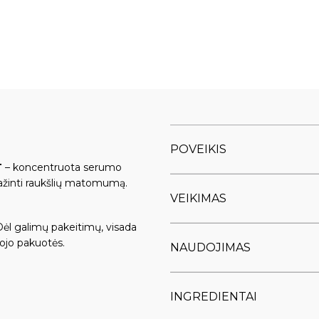
POVEIKIS
T
– koncentruota serumo
mažinti raukšlių matomumą.
VEIKIMAS
Dėl galimų pakeitimų, visada
ojo pakuotės.
NAUDOJIMAS
INGREDIENTAI