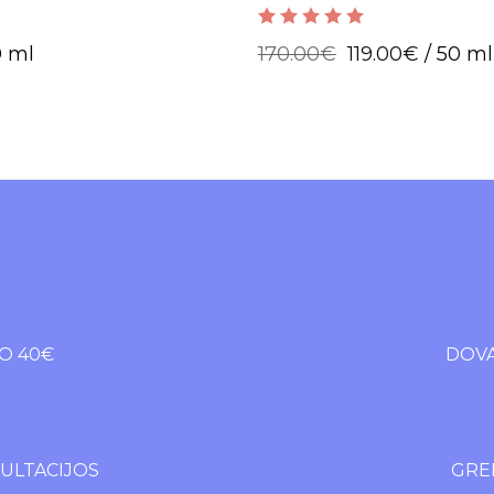
jaunatviško spindesio.
5.00
out of 5
0 ml
170.00
€
119.00
€
/ 50 ml
O 40€
DOVA
LTACIJOS
GREI