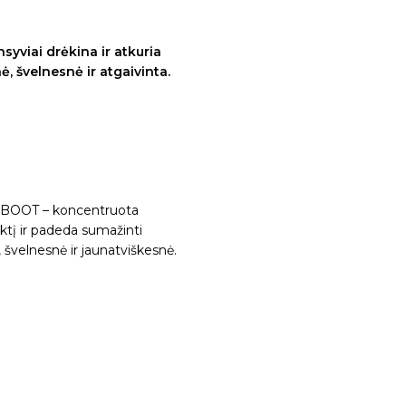
yviai drėkina ir atkuria
, švelnesnė ir atgaivinta.
EBOOT – koncentruota
ktį ir padeda sumažinti
švelnesnė ir jaunatviškesnė.