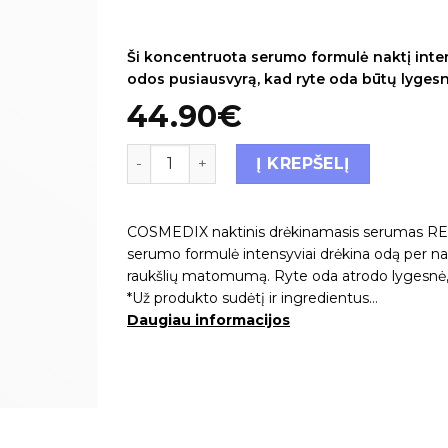
Įvertinimas:
1
5.00
iš 5 (viso įvertinimų:
)
Ši koncentruota serumo formulė naktį intens
odos pusiausvyrą, kad ryte oda būtų lygesnė
44.90
€
Į KREPŠELĮ
COSMEDIX naktinis drėkinamasis serumas R
serumo formulė intensyviai drėkina odą per na
raukšlių matomumą. Ryte oda atrodo lygesnė, 
*Už produkto sudėtį ir ingredientus…
Daugiau informacijos