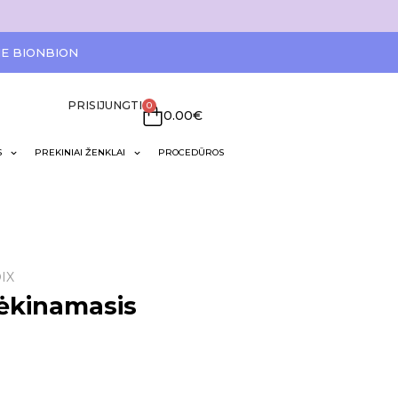
IE BIONBION
PRISIJUNGTI
0
0.00
€
S
PREKINIAI ŽENKLAI
PROCEDŪROS
IX
ėkinamasis