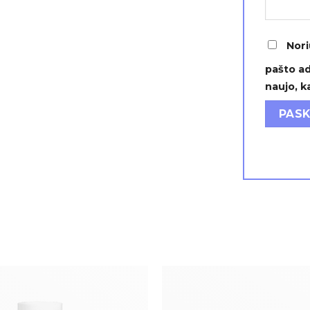
Nori
pašto ad
naujo, k