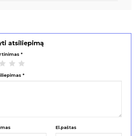
ti atsiliepimą
ertinimas
*
siliepimas
*
imas
El.paštas