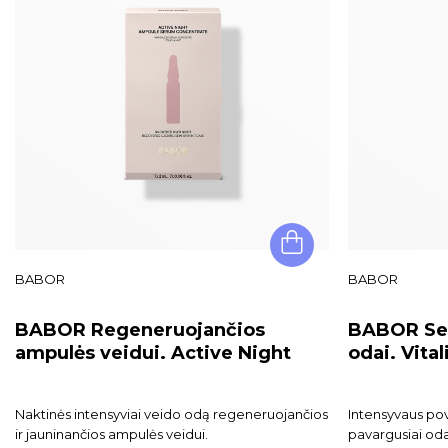
BABOR
BABOR
BABOR Regeneruojančios
BABOR Ser
ampulės veidui. Active Night
odai. Vita
Naktinės intensyviai veido odą regeneruojančios
Intensyvaus pov
ir jauninančios ampulės veidui.
pavargusiai oda