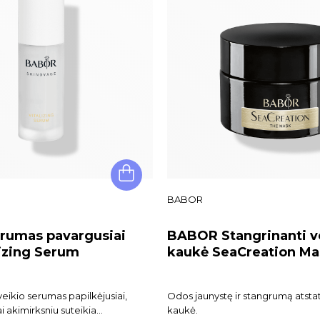
BABOR
umas pavargusiai
BABOR Stangrinanti v
lizing Serum
kaukė SeaCreation Ma
eikio serumas papilkėjusiai,
Odos jaunystę ir stangrumą atsta
i akimirksniu suteikia
kaukė.