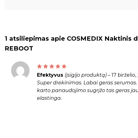
1 atsiliepimas apie
COSMEDIX Naktinis d
REBOOT
Įvertinimas:
5
iš 5
Efektyvus
(įsigijo produktą)
–
17 birželio
Super drėkinimas. Labai geras serumas. 
karto panaudojimo sugrįžo tas geras jau
elastinga.