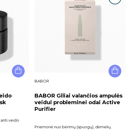
BABOR
eido
BABOR Giliai valančios ampulės
sk
veidui probleminei odai Active
Purifier
tanti veido
Priemonė nuo bėrimų (spuogų), dėmelių.