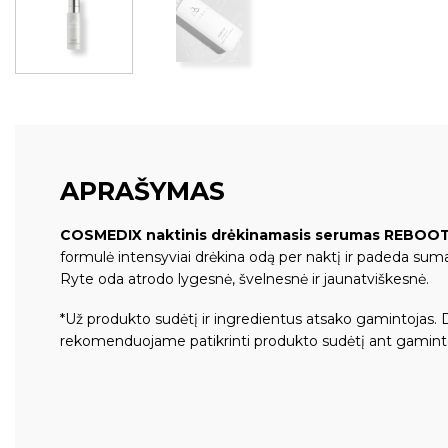
APRAŠYMAS
COSMEDIX naktinis drėkinamasis serumas REBOO
formulė intensyviai drėkina odą per naktį ir padeda su
Ryte oda atrodo lygesnė, švelnesnė ir jaunatviškesnė.
*Už produkto sudėtį ir ingredientus atsako gamintojas. 
rekomenduojame patikrinti produkto sudėtį ant gamint