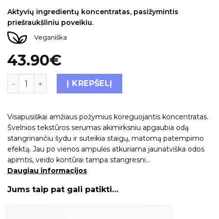
Aktyvių ingredientų koncentratas, pasižymintis
priešraukšliniu poveikiu.
Veganiška
43.90
€
Į KREPŠELĮ
Visapusiškai amžiaus požymius koreguojantis koncentratas.
Švelnios tekstūros serumas akimirksniu apgaubia odą
stangrinančiu šydu ir suteikia staigų, matomą patempimo
efektą. Jau po vienos ampulės atkuriama jaunatviška odos
apimtis, veido kontūrai tampa stangresni…
Daugiau informacijos
Jums taip pat gali patikti…