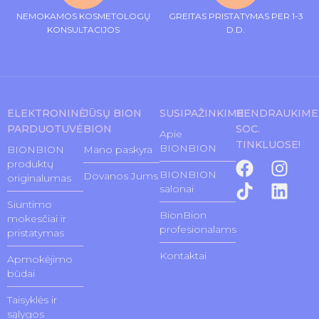
NEMOKAMOS KOSMETOLOGŲ
GREITAS PRISTATYMAS PER 1-3
KONSULTACIJOS
D.D.
ELEKTRONINĖ
JŪSŲ BION
SUSIPAŽINKIME
BENDRAUKIME
PARDUOTUVĖ
BION
SOC.
Apie
TINKLUOSE!
BIONBION
BIONBION
Mano paskyra
produktų
BIONBION
Dovanos Jums
originalumas
salonai
Siuntimo
BionBion
mokesčiai ir
profesionalams
pristatymas
Kontaktai
Apmokėjimo
būdai
Taisyklės ir
sąlygos