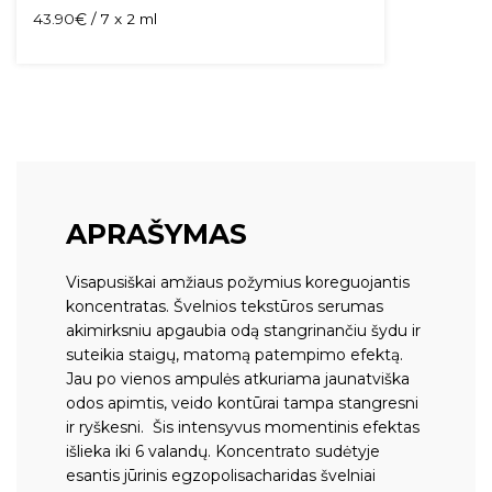
43.90
€
/ 7 x 2 ml
APRAŠYMAS
Visapusiškai amžiaus požymius koreguojantis
koncentratas. Švelnios tekstūros serumas
akimirksniu apgaubia odą stangrinančiu šydu ir
suteikia staigų, matomą patempimo efektą.
Jau po vienos ampulės atkuriama jaunatviška
odos apimtis, veido kontūrai tampa stangresni
ir ryškesni. Šis intensyvus momentinis efektas
išlieka iki 6 valandų. Koncentrato sudėtyje
esantis jūrinis egzopolisacharidas švelniai