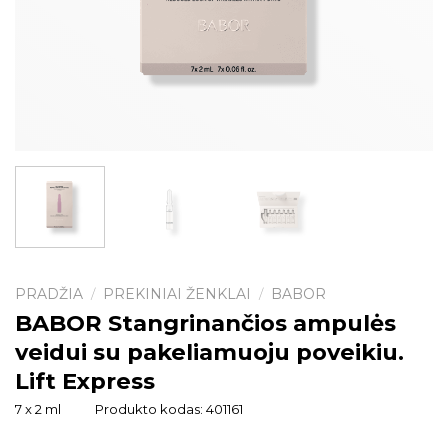
PRADŽIA
PREKINIAI ŽENKLAI
BABOR
/
/
BABOR Stangrinančios ampulės
veidui su pakeliamuoju poveikiu.
Lift Express
7 x 2 ml
Produkto kodas:
401161