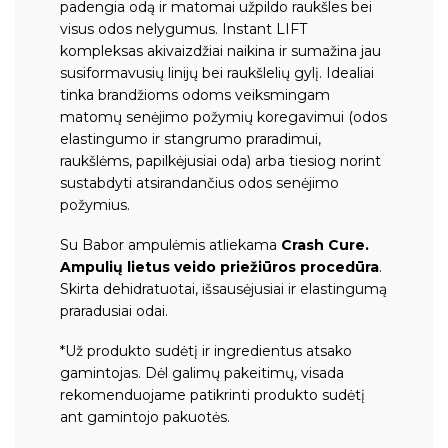
padengia odą ir matomai užpildo raukšles bei
visus odos nelygumus. Instant LIFT
kompleksas akivaizdžiai naikina ir sumažina jau
susiformavusių linijų bei raukšlelių gylį. Idealiai
tinka brandžioms odoms veiksmingam
matomų senėjimo požymių koregavimui (odos
elastingumo ir stangrumo praradimui,
raukšlėms, papilkėjusiai oda) arba tiesiog norint
sustabdyti atsirandančius odos senėjimo
požymius.
Su Babor ampulėmis atliekama
Crash Cure.
Ampulių lietus veido priežiūros procedūra
.
Skirta dehidratuotai, išsausėjusiai ir elastingumą
praradusiai odai.
*Už produkto sudėtį ir ingredientus atsako
gamintojas. Dėl galimų pakeitimų, visada
rekomenduojame patikrinti produkto sudėtį
ant gamintojo pakuotės.