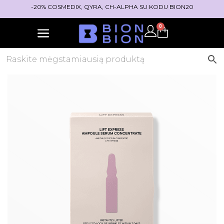
-20% COSMEDIX, QYRA, CH-ALPHA SU KODU BION20
0