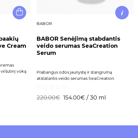
BABOR
paakių
BABOR Senėjimą stabdantis
Eye Cream
veido serumas SeaCreation
Serum
 kremas
viršutinį voką.
Prabangus odos jaunystę ir stangrumą
atstatantis veido serumas SeaCreation.
0
220.00
€
154.00
€
/ 30 ml
out
of
5