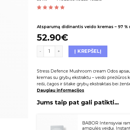
Įvertinimas:
1
5.00
iš 5 (viso įvertinimų:
)
Atsparumą didinantis veido kremas – 97 % n
52.90
€
Į KREPŠELĮ
Stress Defence Mushroom cream Odos apsaugin
kremas su grybų ekstraktu – veido priežiūros kr
reiši, čagos ir šitake grybų ekstraktais bei že
Daugiau informacijos
Jums taip pat gali patikti…
BABOR Intensyviai ra
ampulės veidui. Insta