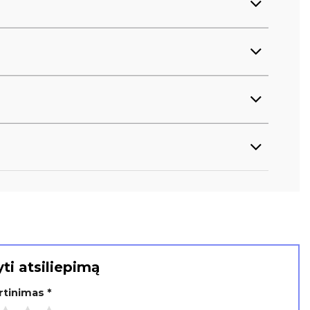
ti atsiliepimą
ertinimas
*