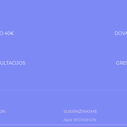
O 40€
DOVA
LTACIJOS
GREI
ION
SUSIPAŽINKIME
Apie BIONBION