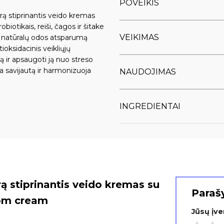
POVEIKIS
 stiprinantis veido kremas
biotikais, reiši, čagos ir šitake
VEIKIMAS
i natūralų odos atsparumą
ioksidacinis veikliųjų
ir apsaugoti ją nuo streso
a savijautą ir harmonizuoja
NAUDOJIMAS
INGREDIENTAI
ą stiprinantis veido kremas su
Parašy
oom cream
Jūsų įv