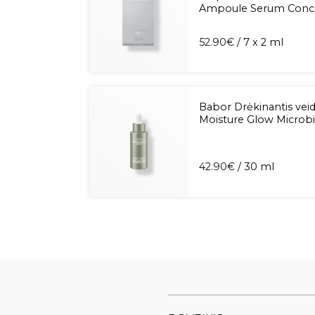
Ampoule Serum Conc
52.90
€
/ 7 x 2 ml
Babor Drėkinantis vei
Moisture Glow Microb
42.90
€
/ 30 ml