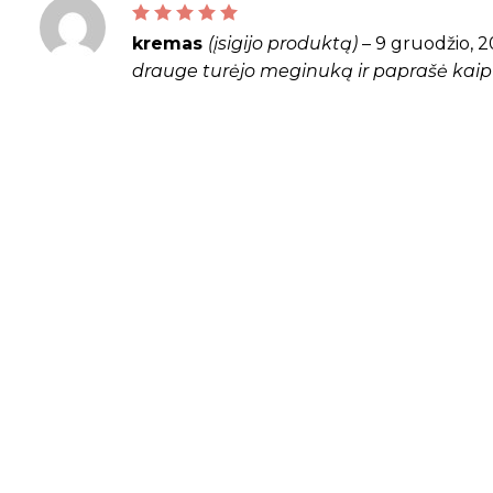
Įvertinimas:
5
iš 5
kremas
(įsigijo produktą)
–
9 gruodžio, 
drauge turėjo meginuką ir paprašė kai