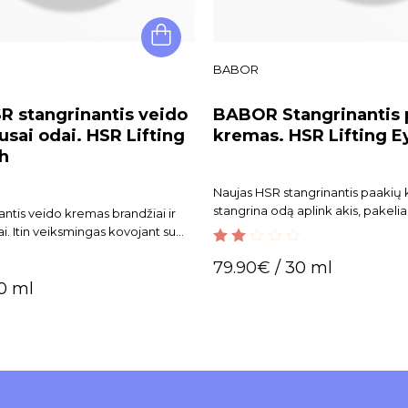
BABOR
 stangrinantis veido
BABOR Stangrinantis 
sai odai. HSR Lifting
kremas. HSR Lifting 
h
Naujas HSR stangrinantis paakių
stangrina odą aplink akis, pakelia 
antis veido kremas brandžiai ir
ai. Itin veiksmingas kovojant su
ėmis.
2.00
79.90
€
/ 30 ml
out
0 ml
of 5