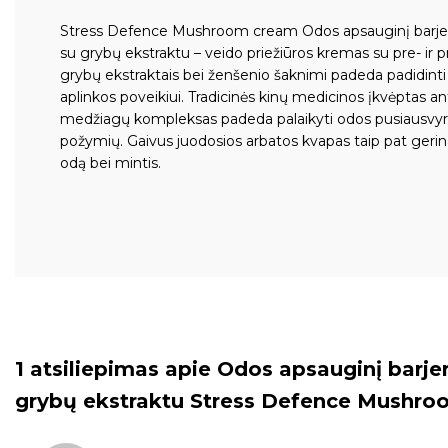
Stress Defence Mushroom cream Odos apsauginį barjerą
su grybų ekstraktu – veido priežiūros kremas su pre- ir pro
grybų ekstraktais bei ženšenio šaknimi padeda padidint
aplinkos poveikiui. Tradicinės kinų medicinos įkvėptas ant
medžiagų kompleksas padeda palaikyti odos pusiausvyrą 
požymių. Gaivus juodosios arbatos kvapas taip pat gerin
odą bei mintis.
1 atsiliepimas apie
Odos apsauginį barjer
grybų ekstraktu Stress Defence Mushr