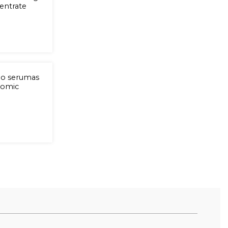
entrate
do serumas
iomic