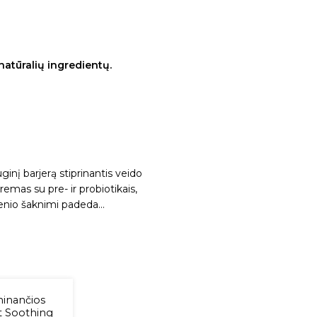
atūralių ingredientų.
į barjerą stiprinantis veido
emas su pre- ir probiotikais,
nšenio šaknimi padeda…
minančios
nt Soothing