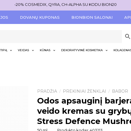
-20% COSMEDIX, QYRA, CH-ALPHA SU KODU BION20
ĖJOS
DOVANŲ KUPONAS
BIONBION SALONAI
AP
TIPĄ
VEIDAS
KŪNAS
DEKORATYVINĖ KOSMETIKA
KOLAGENA
PRADŽIA
PREKINIAI ŽENKLAI
BABOR
/
/
Odos apsauginį barjerą
veido kremas su gryb
Stress Defence Mush
50 ml
Produkto kodas:
403213