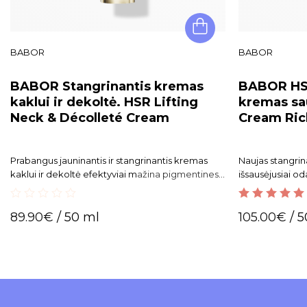
BABOR
BABOR
BABOR Stangrinantis kremas
BABOR HSR
kaklui ir dekoltė. HSR Lifting
kremas sau
Neck & Décolleté Cream
Cream Ric
Prabangus jauninantis ir stangrinantis kremas
Naujas stangrin
kaklui ir dekoltė e
fektyviai m
ažina pigmentines
išsausėjusiai od
dėmeles ir lėtina naujų formavimąsi.
visų tipų raukšl
0
5.00
out of 5
89.90
€
/ 50 ml
105.00
€
/ 5
out
of
5