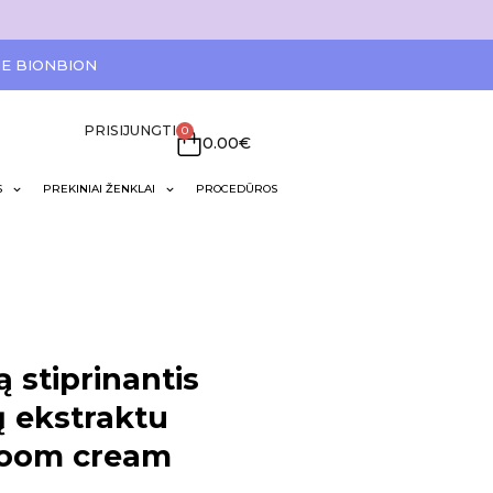
IE BIONBION
PRISIJUNGTI
0
0.00
€
S
PREKINIAI ŽENKLAI
PROCEDŪROS
 stiprinantis
ų ekstraktu
room cream