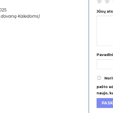
2025
Jūsų at
p dovaną Kaledoms)
Pavadin
Nori
pašto ad
naujo, k