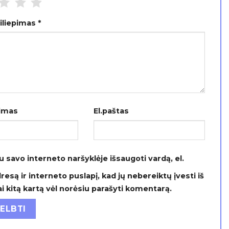
siliepimas
*
imas
El.paštas
u savo interneto naršyklėje išsaugoti vardą, el.
resą ir interneto puslapį, kad jų nebereiktų įvesti iš
ai kitą kartą vėl norėsiu parašyti komentarą.