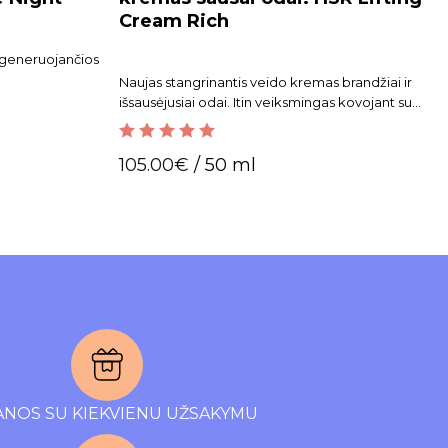
Cream Rich
egeneruojančios
Naujas stangrinantis veido kremas brandžiai ir
išsausėjusiai odai. Itin veiksmingas kovojant su
visų tipų raukšlėmis.
5.00
out of 5
105.00
€
/ 50 ml
NOS SU KIEKVIENU UŽSAKYMU