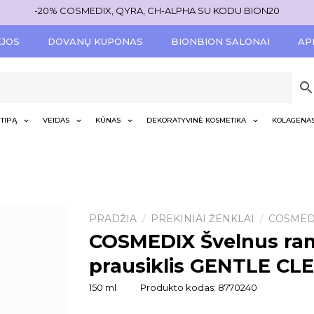
-20% COSMEDIX, QYRA, CH-ALPHA SU KODU BION20
ĖJOS
DOVANŲ KUPONAS
BIONBION SALONAI
AP
TIPĄ
VEIDAS
KŪNAS
DEKORATYVINĖ KOSMETIKA
KOLAGENA
PRADŽIA
PREKINIAI ŽENKLAI
COSMED
/
/
COSMEDIX Švelnus ram
prausiklis GENTLE CL
150 ml
Produkto kodas:
8770240