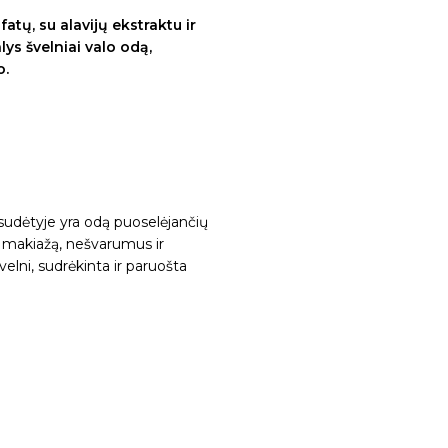
atų, su alavijų ekstraktu ir
ys švelniai valo odą,
o.
 sudėtyje yra odą puoselėjančių
ina makiažą, nešvarumus ir
elni, sudrėkinta ir paruošta