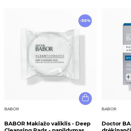
-30%
BABOR
BABOR
BABOR Makiažo valiklis - Deep
Doctor BA
Cleansing Pads - papildymas
drėkinanč