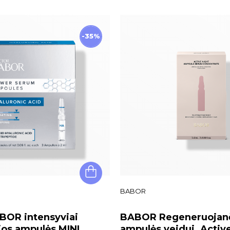
-35%
BABOR
BOR intensyviai
BABOR Regeneruojan
ios ampulės MINI
ampulės veidui. Activ