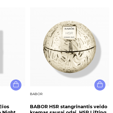
BABOR
čios
BABOR HSR stangrinantis veido
e Night
kremas sausai odai. HSR Lifting