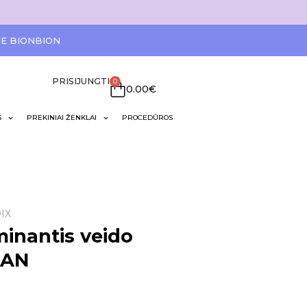
IE BIONBION
PRISIJUNGTI
0
0.00
€
S
PREKINIAI ŽENKLAI
PROCEDŪROS
IX
inantis veido
EAN