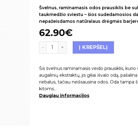
Švelnus, raminamasis odos prausiklis be sulf
taukmedžio sviestu – šios sudedamosios dal
nepažeisdamos natūralaus drėgmės barjer
62.90
€
Į KREPŠELĮ
Šis švelnus raminamasis veido prausiklis, kurio
augalinių ekstraktų, jis giliai išvalo odą, pašal
riebalus, tačiau neišsausina odos. Oda tampa šv
kitoms…
Daugiau informacijos