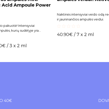
c Acid Ampoule Power
Naktinės intensyviai veido odą r
ir jauninančios ampulės veidui.
io pakuotė! Intensyviai
pulės, kurių sudėtyje yra
0
40.90
€
/ 7 x 2 ml
kirtingų hialurono rūgšties
out
of
s. Nepalieka lipnumo jausmo.
5
70
€
/ 3 x 2 ml
O 40€
DOVA