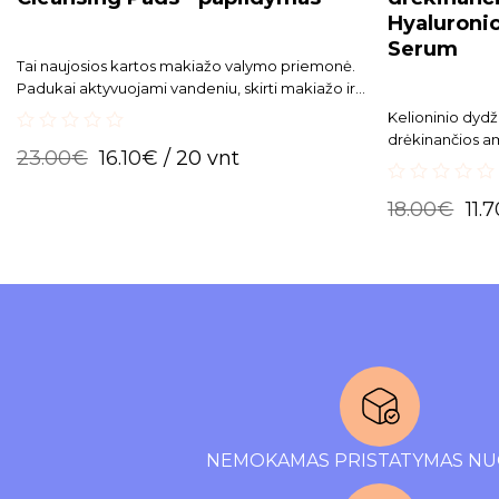
Hyaluroni
Serum
Tai naujosios kartos makiažo valymo priemonė.
Padukai aktyvuojami vandeniu, skirti makiažo ir
giliam porų valymui.
Kelioninio dydž
drėkinančios am
0
23.00
€
16.10
€
/ 20 vnt
naujoviškas 8 s
out
of
variantų deriny
0
5
18.00
€
11.
out
of
5
NEMOKAMAS PRISTATYMAS NU