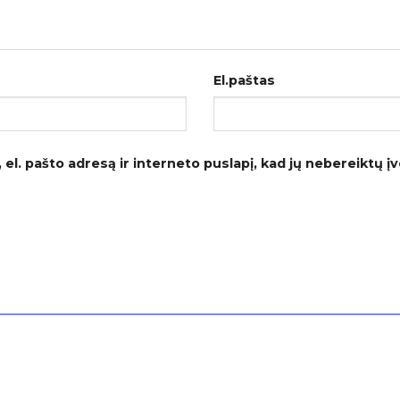
El.paštas
el. pašto adresą ir interneto puslapį, kad jų nebereiktų įves