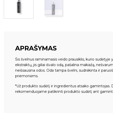
APRAŠYMAS
Šis švelnus raminamasis veido prausiklis, kurio sudėtyje 
ekstraktų, jis giliai išvalo odą, pašalina makiažą, nešvarum
neišsausina odos. Oda tampa švelni, sudrėkinta ir paruo
priemonėms.
*Už produkto sudėtį ir ingredientus atsako gamintojas. 
rekomenduojame patikrinti produkto sudėtį ant gamint