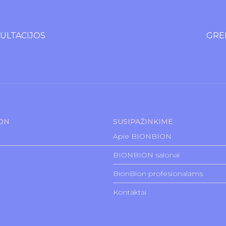
LTACIJOS
GREI
ION
SUSIPAŽINKIME
Apie BIONBION
BIONBION salonai
BionBion profesionalams
Kontaktai