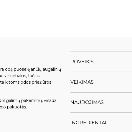
POVEIKIS
yra odą puoselėjančių augalinių
us ir riebalus, tačiau
VEIKIMAS
šta kitoms odos priežiūros
Dėl galimų pakeitimų, visada
NAUDOJIMAS
ojo pakuotės.
INGREDIENTAI