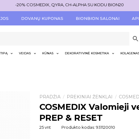
-20% COSMEDIX, QYRA, CH-ALPHA SU KODU BION20
ĖJOS
DOVANŲ KUPONAS
BIONBION SALONAI
AP
TIPĄ
VEIDAS
KŪNAS
DEKORATYVINĖ KOSMETIKA
KOLAGENA
PRADŽIA
PREKINIAI ŽENKLAI
COSMED
/
/
COSMEDIX Valomieji vei
PREP & RESET
25 vnt
Produkto kodas:
931120010