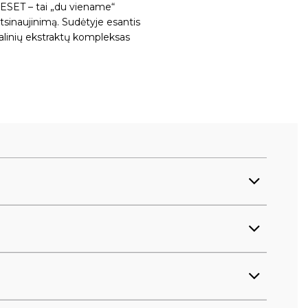
ESET – tai „du viename“
 atsinaujinimą. Sudėtyje esantis
galinių ekstraktų kompleksas