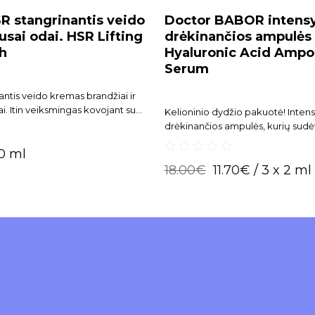
 stangrinantis veido
Doctor BABOR intensy
sai odai. HSR Lifting
drėkinančios ampulės 
h
Hyaluronic Acid Ampo
Serum
antis veido kremas brandžiai ir
ai. Itin veiksmingas kovojant su
Kelioninio dydžio pakuotė! Intens
ėmis.
drėkinančios ampulės, kurių sudėt
naujoviškas 8 skirtingų hialurono 
0 ml
variantų derinys. Nepalieka lipn
0
18.00
€
11.70
€
/ 3 x 2 ml
out
of
5