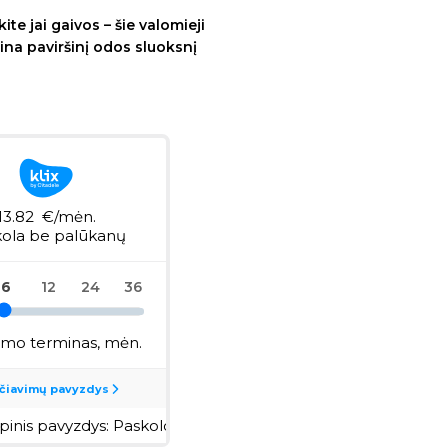
ite jai gaivos – šie valomieji
jina paviršinį odos sluoksnį