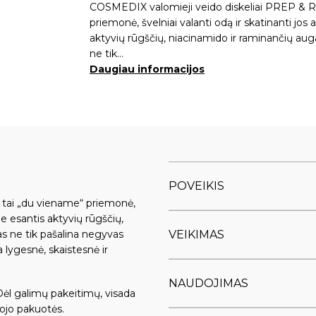
COSMEDIX valomieji veido diskeliai PREP & R
priemonė, švelniai valanti odą ir skatinanti jos
aktyvių rūgščių, niacinamido ir raminančių au
ne tik…
Daugiau informacijos
POVEIKIS
 tai „du viename“ priemonė,
yje esantis aktyvių rūgščių,
VEIKIMAS
s ne tik pašalina negyvas
 lygesnė, skaistesnė ir
NAUDOJIMAS
Dėl galimų pakeitimų, visada
ojo pakuotės.