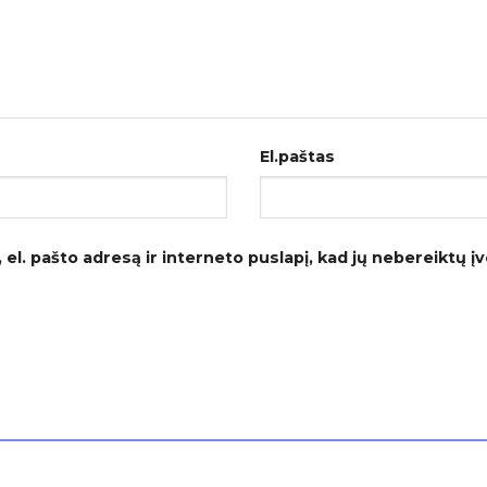
El.paštas
el. pašto adresą ir interneto puslapį, kad jų nebereiktų įves