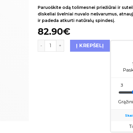
Paruoškite odą tolimesnei priežiūrai ir suteik
diskeliai švelniai nuvalo nešvarumus, atnau
ir padeda atkurti natūralų spindesį.
82.90
€
Į KREPŠELĮ