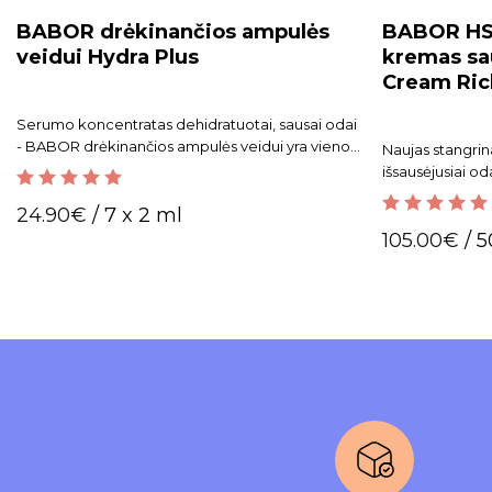
BABOR drėkinančios ampulės
BABOR HSR
veidui Hydra Plus
kremas sau
Cream Ric
Serumo koncentratas dehidratuotai, sausai odai
- BABOR drėkinančios ampulės veidui yra vienos
Naujas stangrin
populiariausių!
išsausėjusiai od
visų tipų raukšl
5.00
out of 5
24.90
€
/ 7 x 2 ml
5.00
out of 5
105.00
€
/ 5