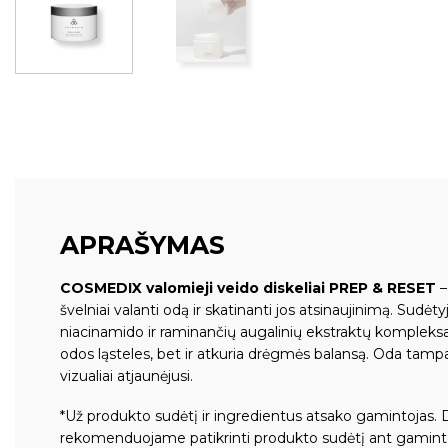
APRAŠYMAS
COSMEDIX valomieji veido diskeliai PREP & RESET
–
švelniai valanti odą ir skatinanti jos atsinaujinimą. Sudėt
niacinamido ir raminančių augalinių ekstraktų kompleksa
odos ląsteles, bet ir atkuria drėgmės balansą. Oda tampa
vizualiai atjaunėjusi.
*Už produkto sudėtį ir ingredientus atsako gamintojas. 
rekomenduojame patikrinti produkto sudėtį ant gamint