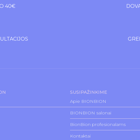
O 40€
DOVA
LTACIJOS
GREI
ION
SUSIPAŽINKIME
Apie BIONBION
BIONBION salonai
BionBion profesionalams
Kontaktai