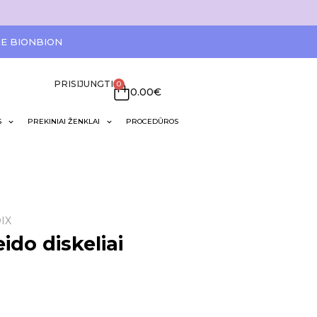
IE BIONBION
PRISIJUNGTI
0
0.00
€
S
PREKINIAI ŽENKLAI
PROCEDŪROS
IX
do diskeliai