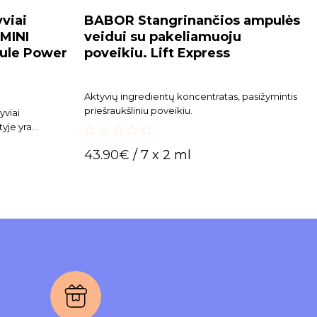
viai
BABOR Stangrinančios ampulės
MINI
veidui su pakeliamuoju
ule Power
poveikiu. Lift Express
Aktyvių ingredientų koncentratas, pasižymintis
priešraukšliniu poveikiu.
yviai
yje yra
rūgšties
0
43.90
€
/ 7 x 2 ml
umo jausmo.
out
of
5