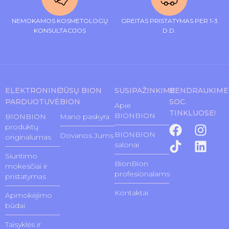
NEMOKAMOS KOSMETOLOGŲ
GREITAS PRISTATYMAS PER 1-3
KONSULTACIJOS
D.D.
ELEKTRONINĖ
JŪSŲ BION
SUSIPAŽINKIME
BENDRAUKIME
PARDUOTUVĖ
BION
SOC.
Apie
TINKLUOSE!
BIONBION
BIONBION
Mano paskyra
produktų
BIONBION
Dovanos Jums
originalumas
salonai
Siuntimo
BionBion
mokesčiai ir
profesionalams
pristatymas
Kontaktai
Apmokėjimo
būdai
Taisyklės ir