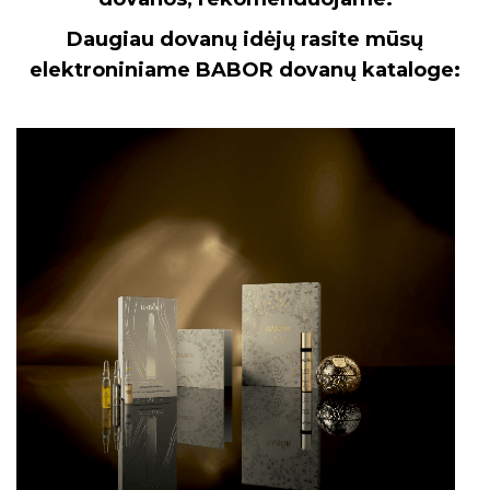
Daugiau dovanų idėjų rasite mūsų
elektroniniame BABOR dovanų kataloge: