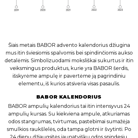
Šiais metais BABOR advento kalendorius džiugina
mus itin šviesiomis spalvomis bei spindinčiomis aukso
detalėmis. Simbolizuodami moksliškai sukurtus ir itin
veiksmingus produktus, kurie yra BABOR šerdis,
išskyrėme ampulę ir pavertėme ją pagrindiniu
elementu, iš kurios atsiveria visas pasaulis.
BABOR KALENDORIUS
BABOR ampulių kalendorius tai itin intensyvus 24
ampulių kursas. Su kiekviena ampule, atkuriamas
odos stangrumas, tvirtumas, pastebimai sumažėja
smulkios raukšlelės, oda tampa glotni ir švytinti. Po
24 dienų džiaugsitės jaunatvišku odos spindesiu.