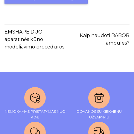
EMSHAPE DUO
Kaip naudoti BABOR
aparatinės kūno
ampules?
modeliavimo procedūros
NEMOKAMAS PRISTATYMAS NUO
DOVANOS SU KIEKVIENU
40€
UŽSAKYMU