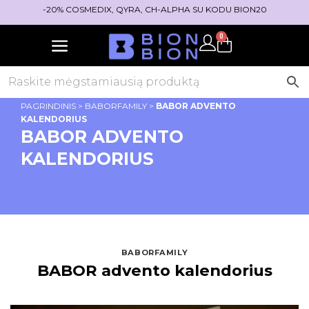
-20% COSMEDIX, QYRA, CH-ALPHA SU KODU BION20
0
PAGRINDINIS
>
BABORFAMILY
>
BABOR ADVENTO
KALENDORIUS
BABOR ADVENTO
KALENDORIUS
BABORFAMILY
BABOR advento kalendorius