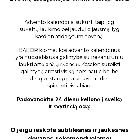
Advento kalendoriai sukurti taip, jog
sukeltų laukimo bei jaudulio jausmą, lyg
kasdien atidarytum dovaną.
BABOR kosmetikos advento kalendorius
yra nuostabiausia galimybė su nekantrumu
laukti artėjančių švenčių. Kasdien suteikti
galimybę atrasti vis ką nors naujo bei be
didelių pastangų su kiekviena diena
spindėti vis labiau!
Padovanokite 24 dienų kelionę į sveiką
ir švytinčią odą:
O jeigu ieškote subtilesnės ir jaukesnės
dovanos, rekomenduojame: