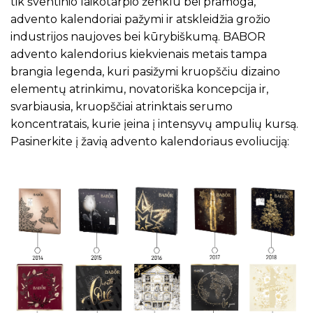
tik šventinio laikotarpio ženklu bei pramoga,
advento kalendoriai pažymi ir atskleidžia grožio
industrijos naujoves bei kūrybiškumą. BABOR
advento kalendorius kiekvienais metais tampa
brangia legenda, kuri pasižymi kruopščiu dizaino
elementų atrinkimu, novatoriška koncepcija ir,
svarbiausia, kruopščiai atrinktais serumo
koncentratais, kurie įeina į intensyvų ampulių kursą.
Pasinerkite į žavią advento kalendoriaus evoliuciją: