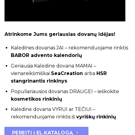
Atrinkome Jums geriausias dovanų idėjas!
Kalėdines dovanas JAI – rekomenduojame rinktis
BABOR advento kalendorių
Geriausia Kalėdinė dovana
MAMAI –
vienareikšmiškai
SeaCreation
arba
HSR
stangrinantis rinkinys
Populiariausios dovanas DRAUGEI –
ieškokite
kosmetikos rinkinių
Kalėdinė dovana VYRUI ar TĖČIUI –
rekomenduojame rinktis iš
vyriškų rinkinių
PEREITI Į EL.KATALOGĄ