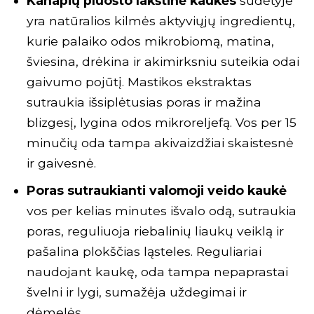
Kanapių pluošto lakštinė kaukės
sudėtyje
yra natūralios kilmės aktyviųjų ingredientų,
kurie palaiko odos mikrobiomą, matina,
šviesina, drėkina ir akimirksniu suteikia odai
gaivumo pojūtį. Mastikos ekstraktas
sutraukia išsiplėtusias poras ir mažina
blizgesį, lygina odos mikroreljefą. Vos per 15
minučių oda tampa akivaizdžiai skaistesnė
ir gaivesnė.
Poras sutraukianti valomoji veido kaukė
vos per kelias minutes išvalo odą, sutraukia
poras, reguliuoja riebalinių liaukų veiklą ir
pašalina plokščias ląsteles. Reguliariai
naudojant kaukę, oda tampa nepaprastai
švelni ir lygi, sumažėja uždegimai ir
dėmelės.