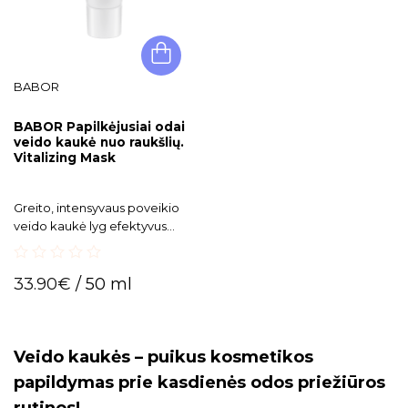
BABOR
BABOR Papilkėjusiai odai
veido kaukė nuo raukšlių.
Vitalizing Mask
Greito, intensyvaus poveikio
veido kaukė lyg efektyvus
energijos kokteilis pavargusiai,
papilkėjusiai odai. Vos per
0
kelias akimirkas pridrėkina ir
33.90
€
/ 50 ml
out
sugrąžina švytėjimą.
of
5
Veido kaukės – puikus kosmetikos
papildymas prie kasdienės odos priežiūros
rutinos!