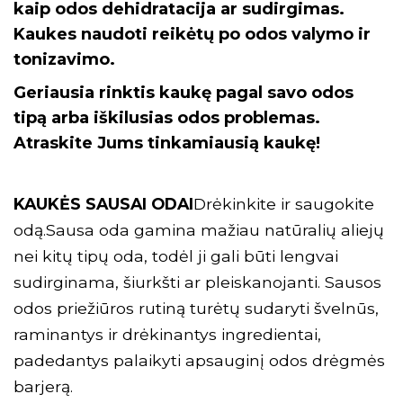
kaip odos dehidratacija ar sudirgimas.
Kaukes naudoti reikėtų po odos valymo ir
tonizavimo.
Geriausia rinktis kaukę pagal savo odos
tipą arba iškilusias odos problemas.
Atraskite Jums tinkamiausią kaukę!
KAUKĖS SAUSAI ODAI
Drėkinkite ir saugokite
odą.Sausa oda gamina mažiau natūralių aliejų
nei kitų tipų oda, todėl ji gali būti lengvai
sudirginama, šiurkšti ar pleiskanojanti. Sausos
odos priežiūros rutiną turėtų sudaryti švelnūs,
raminantys ir drėkinantys ingredientai,
padedantys palaikyti apsauginį odos drėgmės
barjerą.