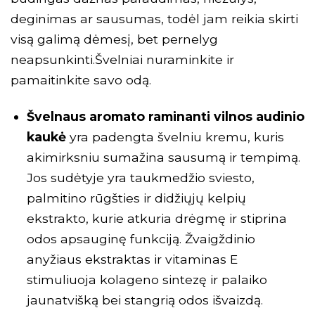
deginimas ar sausumas, todėl jam reikia skirti
visą galimą dėmesį, bet pernelyg
neapsunkinti.Švelniai nuraminkite ir
pamaitinkite savo odą.
Švelnaus aromato raminanti vilnos audinio
kaukė
yra padengta švelniu kremu, kuris
akimirksniu sumažina sausumą ir tempimą.
Jos sudėtyje yra taukmedžio sviesto,
palmitino rūgšties ir didžiųjų kelpių
ekstrakto, kurie atkuria drėgmę ir stiprina
odos apsauginę funkciją. Žvaigždinio
anyžiaus ekstraktas ir vitaminas E
stimuliuoja kolageno sintezę ir palaiko
jaunatvišką bei stangrią odos išvaizdą.