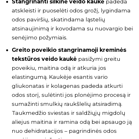
Stangrinanti šilkinė veido kaukė
padeda
atskleisti ir puoselėti odos grožį, lygindama
odos paviršių, skatindama ląstelių
atsinaujinimą ir kovodama su nuovargio bei
senėjimo požymiais.
Greito poveikio stangrinamoji kreminės
tekstūros veido kaukė
pasižymi greitu
poveikiu, maitina odą ir atkuria jos
elastingumą. Kaukėje esantis vario
gliukonatas ir kolagenas padeda atkurti
odos storį, sulėtinti jos plonėjimo procesą ir
sumažinti smulkių raukšlelių atsiradimą.
Taukmedžio sviestas ir saldžiųjų migdolų
aliejus maitina ir ramina odą bei apsaugo ją
nuo dehidratacijos – pagrindinės odos