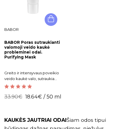
BABOR
BABOR Poras sutraukianti
valomoji veido kaukė
probleminei odai.
Purifying Mask
Greito ir intensyvaus poveikio
veido kaukė valo, sutraukia
poras, reguliuoja sebumo
išsiskirimą.
5.00
out of 5
33.90
€
18.64
€
/ 50 ml
KAUKĖS JAUTRIAI ODAI
Šiam odos tipui
būdingas dažnas paraudimas, niežulys,