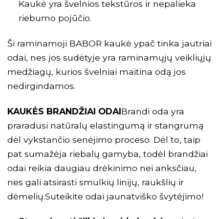
Kaukė yra švelnios tekstūros ir nepalieka
riebumo pojūčio.
Ši raminamoji BABOR kaukė ypač tinka jautriai
odai, nes jos sudėtyje yra raminamųjų veikliųjų
medžiagų, kurios švelniai maitina odą jos
nedirgindamos.
KAUKĖS BRANDŽIAI ODAI
Brandi oda yra
praradusi natūralų elastingumą ir stangrumą
dėl vykstančio senėjimo proceso. Dėl to, taip
pat sumažėja riebalų gamyba, todėl brandžiai
odai reikia daugiau drėkinimo nei anksčiau,
nes gali atsirasti smulkių linijų, raukšlių ir
dėmelių.Suteikite odai jaunatviško švytėjimo!