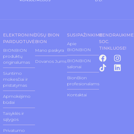
ELEKTRONINĖ
JŪSŲ BION
SUSIPAŽINKIME
BENDRAUKIME
PARDUOTUVĖ
BION
SOC.
Apie
TINKLUOSE!
BIONBION
BIONBION
Mano paskyra
produktų
BIONBION
Dovanos Jums
originalumas
salonai
Siuntimo
BionBion
mokesčiai ir
profesionalams
pristatymas
Kontaktai
Apmokėjimo
būdai
Taisyklės ir
sąlygos
Privatumo