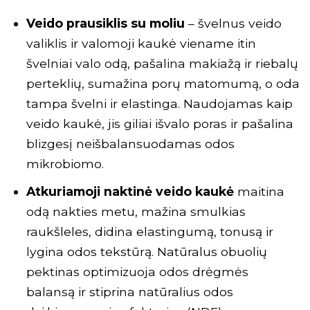
Veido prausiklis su moliu
– švelnus veido
valiklis ir valomoji kaukė viename itin
švelniai valo odą, pašalina makiažą ir riebalų
perteklių, sumažina porų matomumą, o oda
tampa švelni ir elastinga. Naudojamas kaip
veido kaukė, jis giliai išvalo poras ir pašalina
blizgesį neišbalansuodamas odos
mikrobiomo.
Atkuriamoji naktinė veido kaukė
maitina
odą nakties metu, mažina smulkias
raukšleles, didina elastingumą, tonusą ir
lygina odos tekstūrą. Natūralus obuolių
pektinas optimizuoja odos drėgmės
balansą ir stiprina natūralius odos