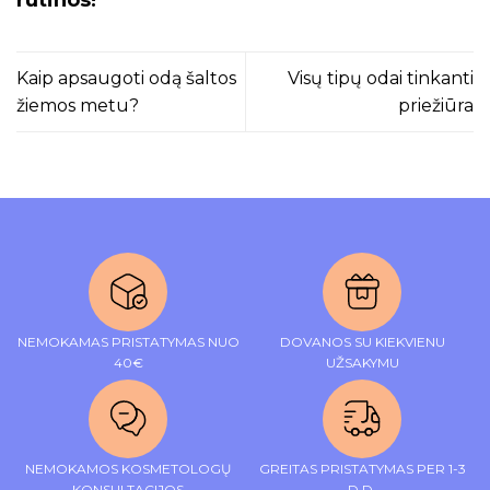
Kaip apsaugoti odą šaltos
Visų tipų odai tinkanti
žiemos metu?
priežiūra
NEMOKAMAS PRISTATYMAS NUO
DOVANOS SU KIEKVIENU
40€
UŽSAKYMU
NEMOKAMOS KOSMETOLOGŲ
GREITAS PRISTATYMAS PER 1-3
KONSULTACIJOS
D.D.