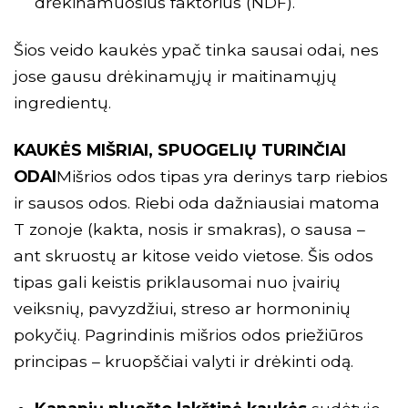
drėkinamuosius faktorius (NDF).
Šios veido kaukės ypač tinka sausai odai, nes
jose gausu drėkinamųjų ir maitinamųjų
ingredientų.
KAUKĖS MIŠRIAI, SPUOGELIŲ TURINČIAI
ODAI
Mišrios odos tipas yra derinys tarp riebios
ir sausos odos. Riebi oda dažniausiai matoma
T zonoje (kakta, nosis ir smakras), o sausa –
ant skruostų ar kitose veido vietose. Šis odos
tipas gali keistis priklausomai nuo įvairių
veiksnių, pavyzdžiui, streso ar hormoninių
pokyčių. Pagrindinis mišrios odos priežiūros
principas – kruopščiai valyti ir drėkinti odą.