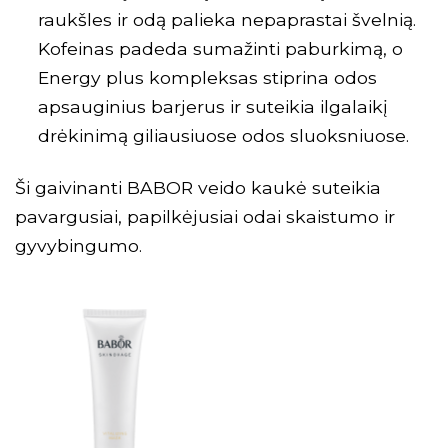
raukšles ir odą palieka nepaprastai švelnią.
Kofeinas padeda sumažinti paburkimą, o
Energy plus kompleksas stiprina odos
apsauginius barjerus ir suteikia ilgalaikį
drėkinimą giliausiuose odos sluoksniuose.
Ši gaivinanti BABOR veido kaukė suteikia
pavargusiai, papilkėjusiai odai skaistumo ir
gyvybingumo.