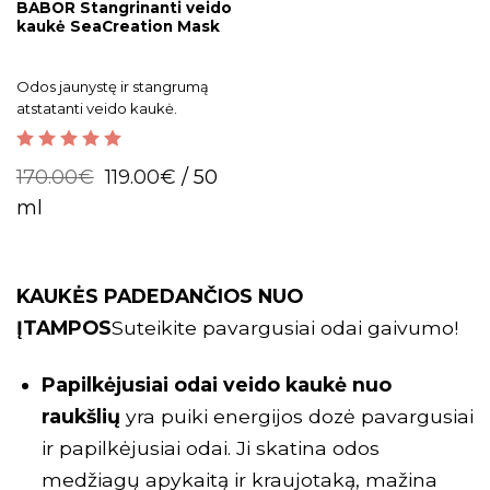
BABOR Stangrinanti veido
kaukė SeaCreation Mask
Odos jaunystę ir stangrumą
atstatanti veido kaukė.
5.00
out of 5
170.00
€
119.00
€
/ 50
ml
KAUKĖS PADEDANČIOS NUO
ĮTAMPOS
Suteikite pavargusiai odai gaivumo!
Papilkėjusiai odai veido kaukė nuo
raukšlių
yra puiki energijos dozė pavargusiai
ir papilkėjusiai odai. Ji skatina odos
medžiagų apykaitą ir kraujotaką, mažina