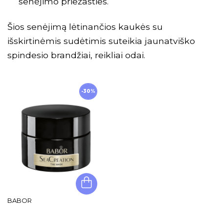
senėjimo priežasties.
Šios senėjimą lėtinančios kaukės su
išskirtinėmis sudėtimis suteikia jaunatviško
spindesio brandžiai, reikliai odai.
-30%
BABOR