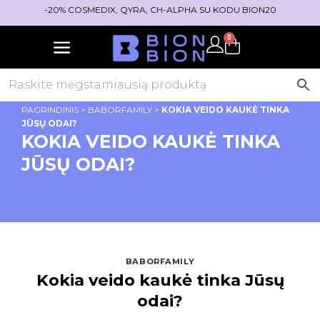
-20% COSMEDIX, QYRA, CH-ALPHA SU KODU BION20
0
PAGRINDINIS
>
BABORFAMILY
>
KOKIA VEIDO KAUKĖ TINKA
JŪSŲ ODAI?
KOKIA VEIDO KAUKĖ TINKA
JŪSŲ ODAI?
BABORFAMILY
Kokia veido kaukė tinka Jūsų
odai?