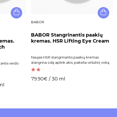
BABOR
BABOR Stangrinantis paakių
remas.
kremas. HSR Lifting Eye Cream
ch
Naujas HSR stangrinantis paakių kremas
stangrina odą aplink akis, pakelia viršutinį voką.
tantis veido
2.00
79.90
€
/ 30 ml
out
ml
of 5