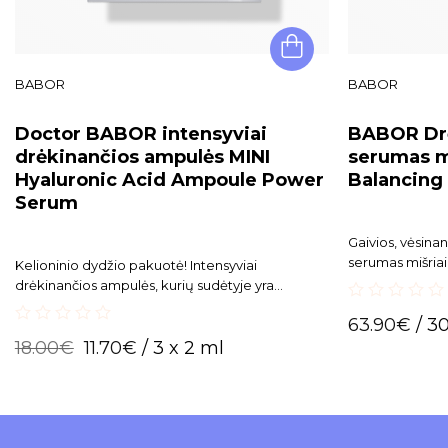
BABOR
BABOR
Doctor BABOR intensyviai
BABOR Drė
drėkinančios ampulės MINI
serumas m
Hyaluronic Acid Ampoule Power
Balancing
Serum
Gaivios, vėsina
serumas mišriai 
Kelioninio dydžio pakuotė! Intensyviai
drėgmės balansą
drėkinančios ampulės, kurių sudėtyje yra
naudojant mato
naujoviškas 8 skirtingų hialurono rūgšties
0
63.90
€
/ 3
variantų derinys. Nepalieka lipnumo jausmo.
out
0
18.00
€
11.70
€
/ 3 x 2 ml
of
out
5
of
5