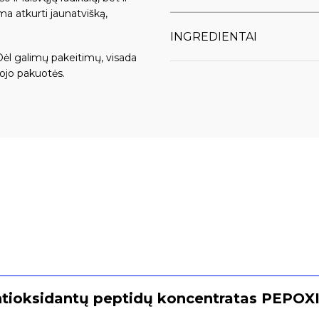
a atkurti jaunatvišką,
INGREDIENTAI
Dėl galimų pakeitimų, visada
ojo pakuotės.
tioksidantų peptidų koncentratas PEPOX