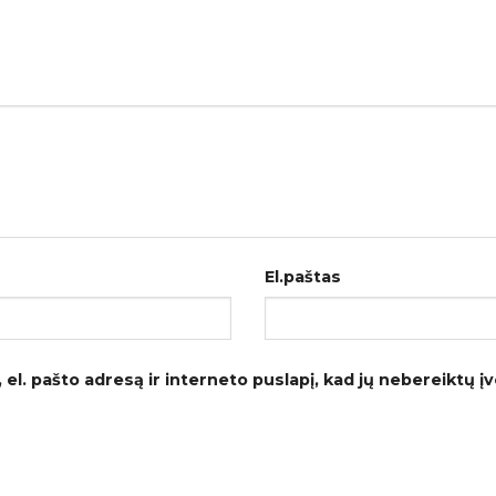
El.paštas
el. pašto adresą ir interneto puslapį, kad jų nebereiktų įves