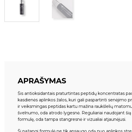
APRAŠYMAS
Šis antioksidantais praturtintas peptidų koncentratas 
kasdienės aplinkos žalos, kuri gali paspartinti senėjimo p
ir veiksmingas peptidas kartu mažina raukšlelių matomum
švelnumo, oda atrodo lygesnė. Reguliariai naudojant šią 
formulę, oda tampa stangresnė ir vizualiai atjaunėjusi.
Ši pažangi formulė ne tik apsaugo odą nuo aplinkos streso 