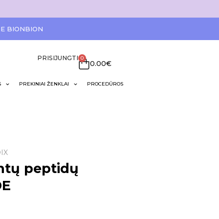
IE BIONBION
PRISIJUNGTI
0
0.00
€
S
PREKINIAI ŽENKLAI
PROCEDŪROS
IX
ntų peptidų
DE