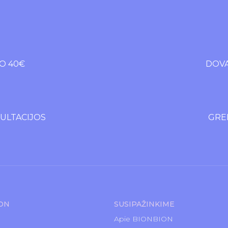
O 40€
DOVA
LTACIJOS
GREI
ION
SUSIPAŽINKIME
Apie BIONBION