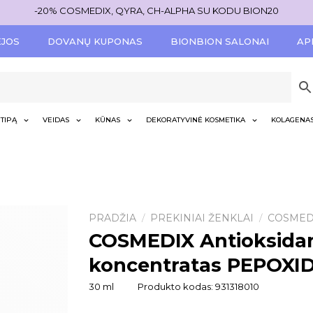
-20% COSMEDIX, QYRA, CH-ALPHA SU KODU BION20
ĖJOS
DOVANŲ KUPONAS
BIONBION SALONAI
AP
TIPĄ
VEIDAS
KŪNAS
DEKORATYVINĖ KOSMETIKA
KOLAGENA
PRADŽIA
PREKINIAI ŽENKLAI
COSMED
/
/
COSMEDIX Antioksida
koncentratas PEPOXI
30 ml
Produkto kodas:
931318010