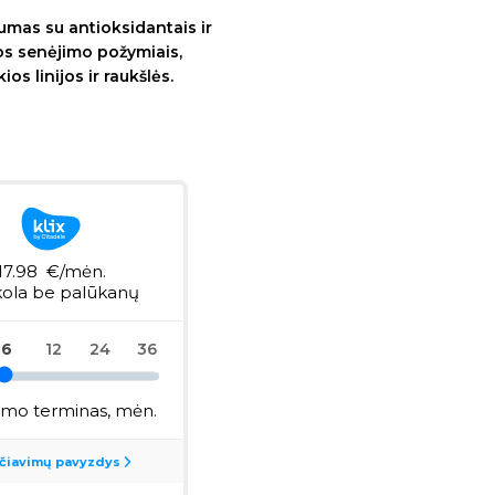
umas su antioksidantais ir
os senėjimo požymiais,
os linijos ir raukšlės.