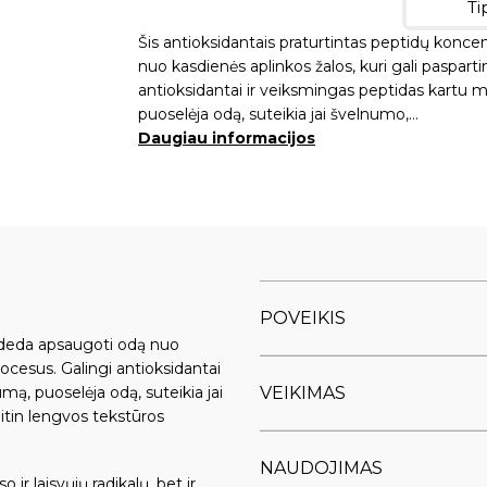
Šis antioksidantais praturtintas peptidų konc
nuo kasdienės aplinkos žalos, kuri gali paspart
antioksidantai ir veiksmingas peptidas kartu
puoselėja odą, suteikia jai švelnumo,…
Daugiau informacijos
POVEIKIS
padeda apsaugoti odą nuo
rocesus. Galingi antioksidantai
VEIKIMAS
ą, puoselėja odą, suteikia jai
itin lengvos tekstūros
NAUDOJIMAS
ir laisvųjų radikalų, bet ir