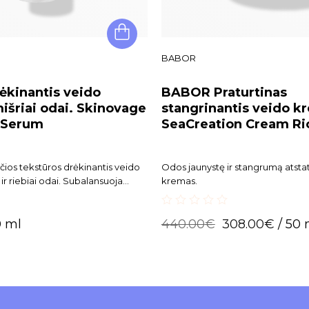
BABOR
kinantis veido
BABOR Praturtinas
išriai odai. Skinovage
stangrinantis veido k
 Serum
SeaCreation Cream Ri
nčios tekstūros drėkinantis veido
Odos jaunystę ir stangrumą atsta
ir riebiai odai. Subalansuoja
kremas.
, sumažina blizgesį, Reguliariai
mai mažina porų užsikimšimą.
0
0 ml
440.00
€
308.00
€
/ 50 
out
of
5