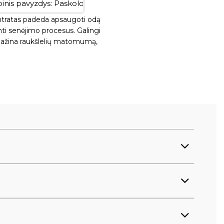
entratas padeda apsaugoti odą
inti senėjimo procesus. Galingi
 mažina raukšlelių matomumą,