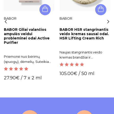
BABOR
BABOR
BABOR Giliai valančios
BABOR HSR stangrinantis
ampulės veidui
veido kremas sausai odai.
probleminei odai Active
HSR Lifting Cream Rich
Purifier
Naujas stangrinantis veido
Priemonė nuo bėrimų
kremas brandžiai ir
(spuogų), dėmelių. Suteikia
išsausėjusiai odai. Itin
matinį efektą.
veiksmingas kovojant su visų
5.00
out of 5
tipų raukšlėmis.
105.00
€
/ 50 ml
5.00
out of 5
27.90
€
/ 7 x 2 ml