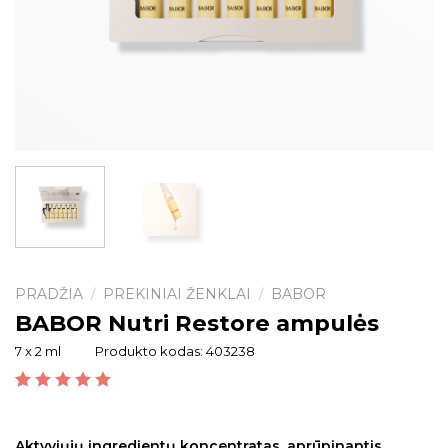
PRADŽIA
PREKINIAI ŽENKLAI
BABOR
/
/
BABOR Nutri Restore ampulės
7 x 2 ml
Produkto kodas:
403238
Įvertinimas:
2
5.00
iš 5 (viso įvertinimų:
)
Aktyviųjų ingredientų koncentratas, aprūpinantis