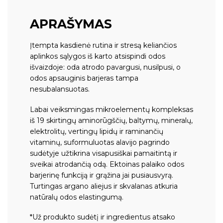
APRAŠYMAS
Įtempta kasdienė rutina ir stresą keliančios
aplinkos sąlygos iš karto atsispindi odos
išvaizdoje: oda atrodo pavargusi, nusilpusi, o
odos apsauginis barjeras tampa
nesubalansuotas.
Labai veiksmingas mikroelementų kompleksas
iš 19 skirtingų aminorūgščių, baltymų, mineralų,
elektrolitų, vertingų lipidų ir raminančių
vitaminų, suformuluotas alavijo pagrindo
sudėtyje užtikrina visapusiškai pamaitintą ir
sveikai atrodančią odą. Ektoinas palaiko odos
barjerinę funkciją ir grąžina jai pusiausvyrą.
Turtingas argano aliejus ir skvalanas atkuria
natūralų odos elastingumą.
*Už produkto sudėtį ir ingredientus atsako