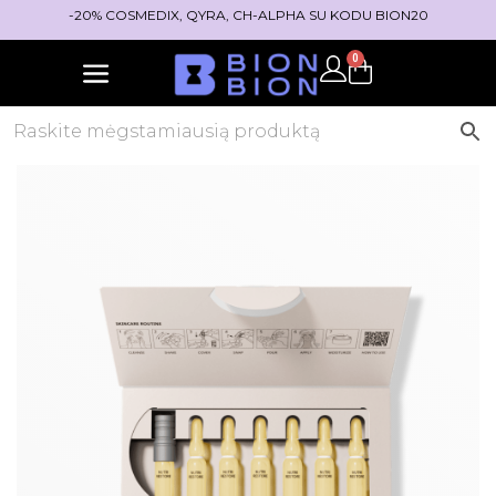
-20% COSMEDIX, QYRA, CH-ALPHA SU KODU BION20
0