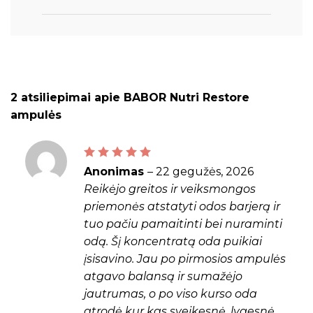
2 atsiliepimai apie
BABOR Nutri Restore
ampulės
Įvertinimas:
5
iš 5
Anonimas
–
22 gegužės, 2026
Reikėjo greitos ir veiksmongos
priemonės atstatyti odos barjerą ir
tuo pačiu pamaitinti bei nuraminti
odą. Šį koncentratą oda puikiai
įsisavino. Jau po pirmosios ampulės
atgavo balansą ir sumažėjo
jautrumas, o po viso kurso oda
atrodė kur kas sveikesnė, lygesnė.