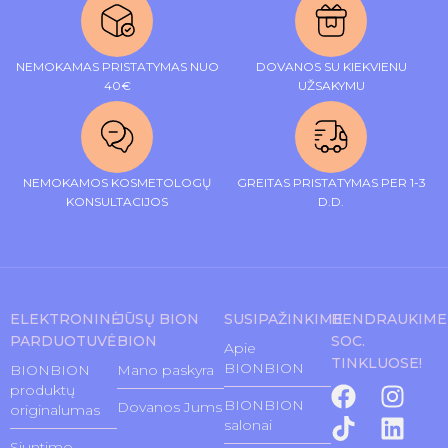
NEMOKAMAS PRISTATYMAS NUO
DOVANOS SU KIEKVIENU
40€
UŽSAKYMU
NEMOKAMOS KOSMETOLOGŲ
GREITAS PRISTATYMAS PER 1-3
KONSULTACIJOS
D.D.
ELEKTRONINĖ
JŪSŲ BION
SUSIPAŽINKIME
BENDRAUKIME
PARDUOTUVĖ
BION
SOC.
Apie
TINKLUOSE!
BIONBION
BIONBION
Mano paskyra
produktų
BIONBION
Dovanos Jums
originalumas
salonai
Siuntimo