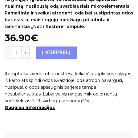
nualintą, nusilpusią odą svarbiausiais mikroelementais.
Pamaitinta ir sveikai atrodanti oda bei sustiprintas odos
barjeras su maistingųjų medžiagų prisotinta ir
raminančia „Nutri Restore“ ampule.
36.90
€
Į KREPŠELĮ
Įtempta kasdienė rutina ir stresą keliančios aplinkos sąlygos
iš karto atsispindi odos išvaizdoje: oda atrodo pavargusi,
nusilpusi, o odos apsauginis barjeras tampa
nesubalansuotas. Labai veiksmingas mikroelementų
kompleksas iš 19 skirtingų aminorūgščių,…
Daugiau informacijos