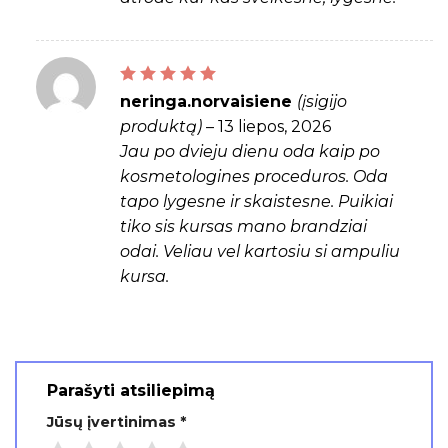
Įvertinimas:
5
iš 5
neringa.norvaisiene
(įsigijo
produktą)
–
13 liepos, 2026
Jau po dvieju dienu oda kaip po
kosmetologines proceduros. Oda
tapo lygesne ir skaistesne. Puikiai
tiko sis kursas mano brandziai
odai. Veliau vel kartosiu si ampuliu
kursa.
Parašyti atsiliepimą
Jūsų įvertinimas
*