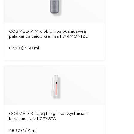
COSMEDIX Mikrobiomos pusiausvyrą
palaikantis veido kremas HARMONIZE
82.90
€
/ 50 ml
COSMEDIX Lūpų blizgis su skystaisiais
kristalais LUMI CRYSTAL
48.90
€
/ 4 ml