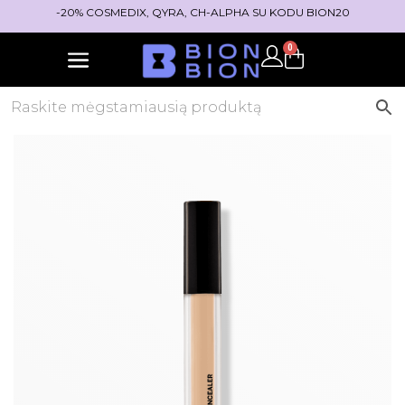
-20% COSMEDIX, QYRA, CH-ALPHA SU KODU BION20
0