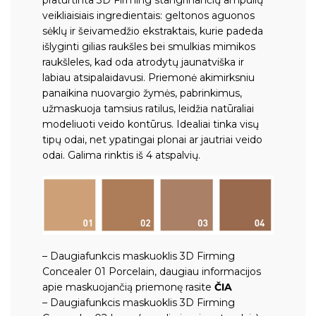
veikliaisiais ingredientais: geltonos aguonos
sėklų ir šeivamedžio ekstraktais, kurie padeda
išlyginti gilias raukšles bei smulkias mimikos
raukšleles, kad oda atrodytų jaunatviška ir
labiau atsipalaidavusi. Priemonė akimirksniu
panaikina nuovargio žymės, pabrinkimus,
užmaskuoja tamsius ratilus, leidžia natūraliai
modeliuoti veido kontūrus. Idealiai tinka visų
tipų odai, net ypatingai plonai ar jautriai veido
odai. Galima rinktis iš 4 atspalvių.
– Daugiafunkcis maskuoklis 3D Firming
Concealer 01 Porcelain, daugiau informacijos
apie maskuojančią priemonę rasite
ČIA
– Daugiafunkcis maskuoklis 3D Firming