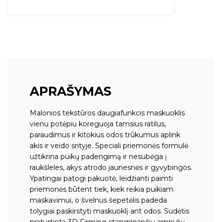
APRAŠYMAS
Malonios tekstūros daugiafunkcis maskuoklis
vienu potėpiu koreguoja tamsius ratilus,
paraudimus ir kitokius odos trūkumus aplink
akis ir veido srityje. Speciali priemonės formulė
užtikrina puikų padengimą ir nesubėga į
raukšleles, akys atrodo jaunesnės ir gyvybingos.
Ypatingai patogi pakuotė, leidžianti paimti
priemonės būtent tiek, kiek reikia puikiam
maskavimui, o švelnus šepetėlis padeda
tolygiai paskirstyti maskuoklį ant odos. Sudėtis
praturtinta 3D Firming stangrinančių ampulių