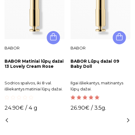
BABOR
BABOR
BABOR Matiniai lūpų dažai
BABOR Lūpų dažai 09
13 Lovely Cream Rose
Baby Doll
Sodrios spalvos, iki 8 val.
Ilgai išliekantys, maitinantys
išliekantys matiniai lūpų dažai.
lūpų dažai.
0
5.00
out of 5
24.90
€
/ 4 g
26.90
€
/ 3.5g.
out
of
5