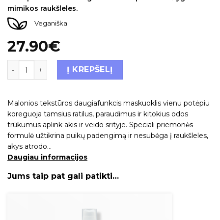
mimikos raukšleles.
Veganiška
27.90
€
Į KREPŠELĮ
Malonios tekstūros daugiafunkcis maskuoklis vienu potėpiu
koreguoja tamsius ratilus, paraudimus ir kitokius odos
trūkumus aplink akis ir veido srityje. Speciali priemonės
formulė užtikrina puikų padengimą ir nesubėga į raukšleles,
akys atrodo…
Daugiau informacijos
Jums taip pat gali patikti…