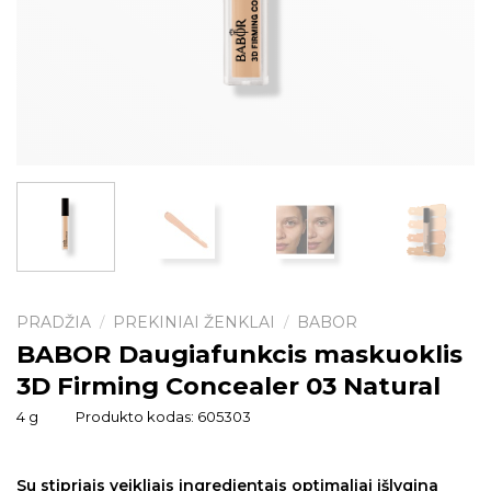
PRADŽIA
PREKINIAI ŽENKLAI
BABOR
/
/
BABOR Daugiafunkcis maskuoklis
3D Firming Concealer 03 Natural
4 g
Produkto kodas:
605303
Su stipriais veikliais ingredientais optimaliai išlygina