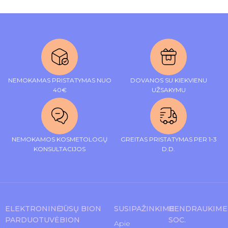
NEMOKAMAS PRISTATYMAS NUO
DOVANOS SU KIEKVIENU
40€
UŽSAKYMU
NEMOKAMOS KOSMETOLOGŲ
GREITAS PRISTATYMAS PER 1-3
KONSULTACIJOS
D.D.
ELEKTRONINĖ
JŪSŲ BION
SUSIPAŽINKIME
BENDRAUKIME
PARDUOTUVĖ
BION
SOC.
Apie