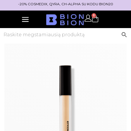
-20% COSMEDIX, QYRA, CH-ALPHA SU KODU BION20
0