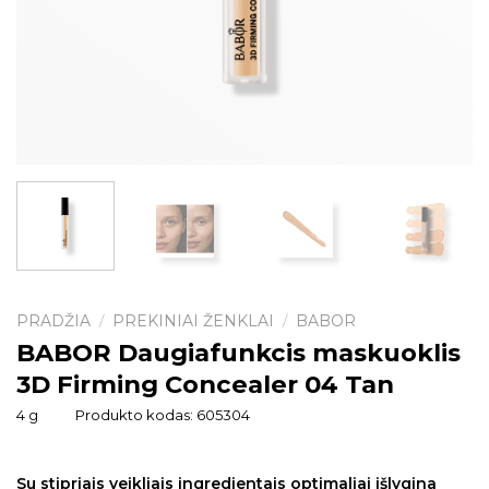
PRADŽIA
PREKINIAI ŽENKLAI
BABOR
/
/
BABOR Daugiafunkcis maskuoklis
3D Firming Concealer 04 Tan
4 g
Produkto kodas:
605304
Su stipriais veikliais ingredientais optimaliai išlygina