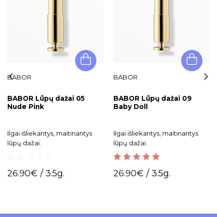
BABOR
BABOR
BABOR Lūpų dažai 05
BABOR Lūpų dažai 09
Nude Pink
Baby Doll
Ilgai išliekantys, maitinantys
Ilgai išliekantys, maitinantys
lūpų dažai.
lūpų dažai.
0
5.00
out of 5
26.90
€
/ 3.5g.
26.90
€
/ 3.5g.
out
of
5