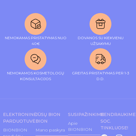
NEMOKAMAS PRISTATYMAS NUO
DOVANOS SU KIEKVIENU
40€
UŽSAKYMU
NEMOKAMOS KOSMETOLOGŲ
GREITAS PRISTATYMAS PER 1-3
KONSULTACIJOS
D.D.
ELEKTRONINĖ
JŪSŲ BION
SUSIPAŽINKIME
BENDRAUKIME
PARDUOTUVĖ
BION
SOC.
Apie
TINKLUOSE!
BIONBION
BIONBION
Mano paskyra