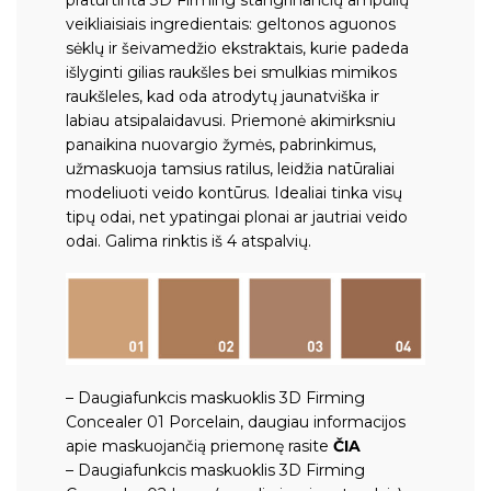
veikliaisiais ingredientais: geltonos aguonos
sėklų ir šeivamedžio ekstraktais, kurie padeda
išlyginti gilias raukšles bei smulkias mimikos
raukšleles, kad oda atrodytų jaunatviška ir
labiau atsipalaidavusi. Priemonė akimirksniu
panaikina nuovargio žymės, pabrinkimus,
užmaskuoja tamsius ratilus, leidžia natūraliai
modeliuoti veido kontūrus. Idealiai tinka visų
tipų odai, net ypatingai plonai ar jautriai veido
odai. Galima rinktis iš 4 atspalvių.
– Daugiafunkcis maskuoklis 3D Firming
Concealer 01 Porcelain, daugiau informacijos
apie maskuojančią priemonę rasite
ČIA
– Daugiafunkcis maskuoklis 3D Firming