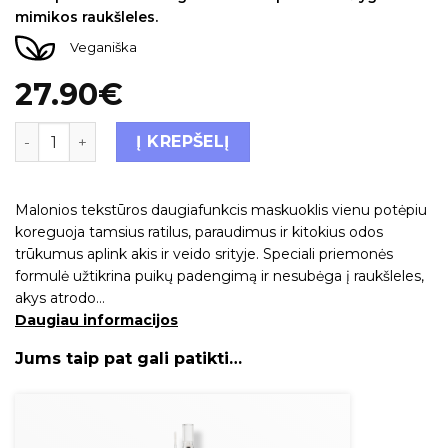
mimikos raukšleles.
Veganiška
27.90
€
Į KREPŠELĮ
Malonios tekstūros daugiafunkcis maskuoklis vienu potėpiu
koreguoja tamsius ratilus, paraudimus ir kitokius odos
trūkumus aplink akis ir veido srityje. Speciali priemonės
formulė užtikrina puikų padengimą ir nesubėga į raukšleles,
akys atrodo…
Daugiau informacijos
Jums taip pat gali patikti…