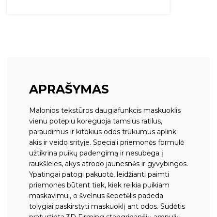
APRAŠYMAS
Malonios tekstūros daugiafunkcis maskuoklis
vienu potėpiu koreguoja tamsius ratilus,
paraudimus ir kitokius odos trūkumus aplink
akis ir veido srityje. Speciali priemonės formulė
užtikrina puikų padengimą ir nesubėga į
raukšleles, akys atrodo jaunesnės ir gyvybingos.
Ypatingai patogi pakuotė, leidžianti paimti
priemonės būtent tiek, kiek reikia puikiam
maskavimui, o švelnus šepetėlis padeda
tolygiai paskirstyti maskuoklį ant odos. Sudėtis
praturtinta 3D Firming stangrinančių ampulių