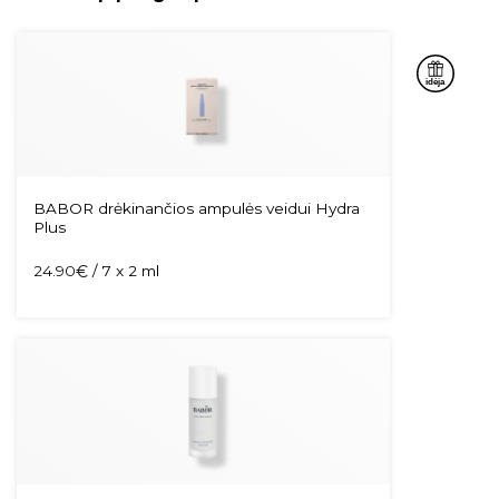
BABOR drėkinančios ampulės veidui Hydra
Plus
24.90
€
/ 7 x 2 ml