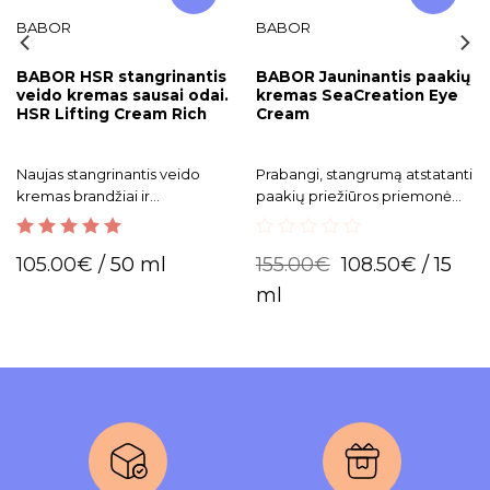
BABOR
BABOR
BABOR HSR stangrinantis
BABOR Jauninantis paakių
veido kremas sausai odai.
kremas SeaCreation Eye
HSR Lifting Cream Rich
Cream
Naujas stangrinantis veido
Prabangi, stangrumą atstatanti
kremas brandžiai ir
paakių priežiūros priemonė
išsausėjusiai odai. Itin
skirtas brandžiai odai.
veiksmingas kovojant su visų
5.00
out of 5
0
tipų raukšlėmis.
105.00
€
/ 50 ml
155.00
€
108.50
€
/ 15
out
of
ml
5