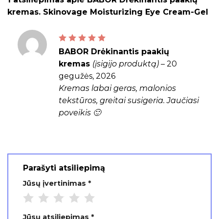
kremas. Skinovage Moisturizing Eye Cream-Gel
Įvertinimas:
5
iš 5
BABOR Drėkinantis paakių
kremas
(įsigijo produktą)
–
20
gegužės, 2026
Kremas labai geras, malonios
tekstūros, greitai susigeria. Jaučiasi
poveikis 🙂
Parašyti atsiliepimą
Jūsų įvertinimas
*
Jūsų atsiliepimas
*