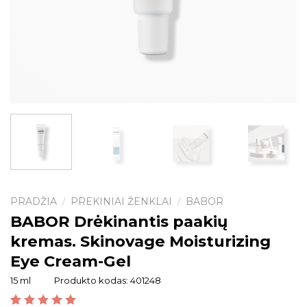
PRADŽIA
PREKINIAI ŽENKLAI
BABOR
/
/
BABOR Drėkinantis paakių
kremas. Skinovage Moisturizing
Eye Cream-Gel
15 ml
Produkto kodas:
401248