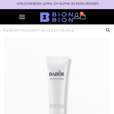
-20% COSMEDIX, QYRA, CH-ALPHA SU KODU BION20
0