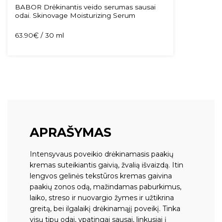
BABOR Drėkinantis veido serumas sausai
odai. Skinovage Moisturizing Serum
63.90
€
/ 30 ml
APRAŠYMAS
Intensyvaus poveikio drėkinamasis paakių
kremas suteikiantis gaivią, žvalią išvaizdą. Itin
lengvos gelinės tekstūros kremas gaivina
paakių zonos odą, mažindamas paburkimus,
laiko, streso ir nuovargio žymes ir užtikrina
greitą, bei ilgalaikį drėkinamąjį poveikį. Tinka
visų tipų odai, ypatingai sausai, linkusiai į