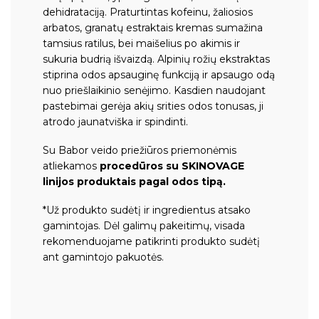
dehidrataciją. Praturtintas kofeinu, žaliosios
arbatos, granatų estraktais kremas sumažina
tamsius ratilus, bei maišelius po akimis ir
sukuria budrią išvaizdą. Alpinių rožių ekstraktas
stiprina odos apsauginę funkciją ir apsaugo odą
nuo priešlaikinio senėjimo. Kasdien naudojant
pastebimai gerėja akių srities odos tonusas, ji
atrodo jaunatviška ir spindinti.
Su Babor veido priežiūros priemonėmis
atliekamos
procedūros su SKINOVAGE
linijos produktais pagal odos tipą.
*Už produkto sudėtį ir ingredientus atsako
gamintojas. Dėl galimų pakeitimų, visada
rekomenduojame patikrinti produkto sudėtį
ant gamintojo pakuotės.