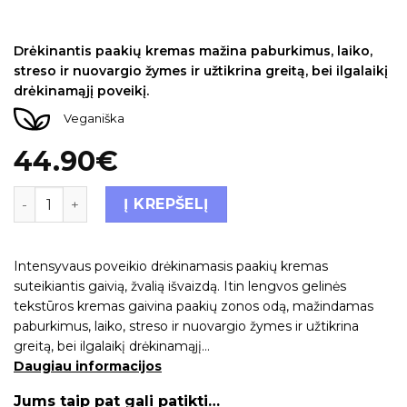
Įvertinimas:
1
5.00
iš 5 (viso įvertinimų:
)
Drėkinantis paakių kremas mažina paburkimus, laiko,
streso ir nuovargio žymes ir užtikrina greitą, bei ilgalaikį
drėkinamąjį poveikį.
Veganiška
44.90
€
Į KREPŠELĮ
Intensyvaus poveikio drėkinamasis paakių kremas
suteikiantis gaivią, žvalią išvaizdą. Itin lengvos gelinės
tekstūros kremas gaivina paakių zonos odą, mažindamas
paburkimus, laiko, streso ir nuovargio žymes ir užtikrina
greitą, bei ilgalaikį drėkinamąjį…
Daugiau informacijos
Jums taip pat gali patikti…