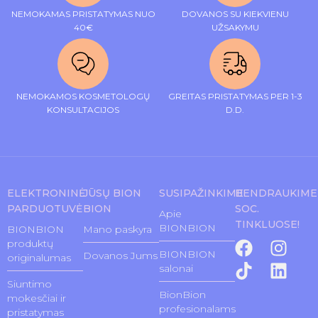
NEMOKAMAS PRISTATYMAS NUO
DOVANOS SU KIEKVIENU
40€
UŽSAKYMU
NEMOKAMOS KOSMETOLOGŲ
GREITAS PRISTATYMAS PER 1-3
KONSULTACIJOS
D.D.
ELEKTRONINĖ
JŪSŲ BION
SUSIPAŽINKIME
BENDRAUKIME
PARDUOTUVĖ
BION
SOC.
Apie
TINKLUOSE!
BIONBION
BIONBION
Mano paskyra
produktų
BIONBION
Dovanos Jums
originalumas
salonai
Siuntimo
BionBion
mokesčiai ir
profesionalams
pristatymas