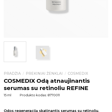
PRADŽIA
PREKINIAI ŽENKLAI
COSMEDIX
/
/
COSMEDIX Odą atnaujinantis
serumas su retinoliu REFINE
15 ml
Produkto kodas:
8770011
Odos regeneraciją skatinantis serumas su retinoliu,