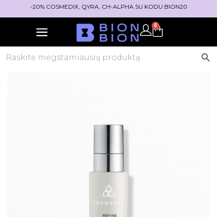
-20% COSMEDIX, QYRA, CH-ALPHA SU KODU BION20
0