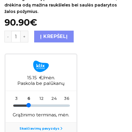
drėkina odą mažina raukšleles bei saulės padarytos
žalos požymius.
90.90
€
Į KREPŠELĮ