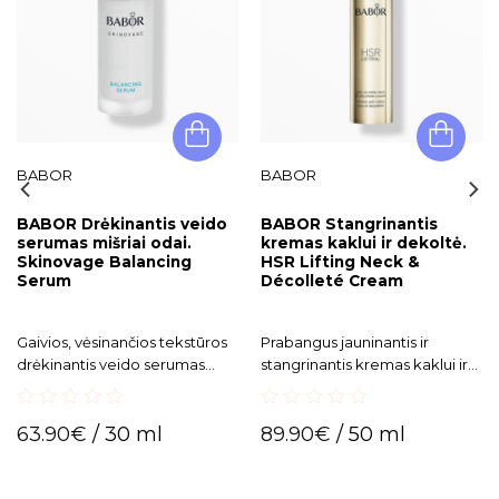
BABOR
BABOR
BABOR Drėkinantis veido
BABOR Stangrinantis
serumas mišriai odai.
kremas kaklui ir dekoltė.
Skinovage Balancing
HSR Lifting Neck &
Serum
Décolleté Cream
Gaivios, vėsinančios tekstūros
Prabangus jauninantis ir
drėkinantis veido serumas
stangrinantis kremas kaklui ir
mišriai ir riebiai odai.
dekoltė e
fektyviai m
ažina
Subalansuoja drėgmės
pigmentines dėmeles ir lėtina
0
0
balansą, sumažina blizgesį,
naujų formavimąsi.
63.90
€
/ 30 ml
89.90
€
/ 50 ml
out
out
Reguliariai naudojant matomai
of
of
5
5
mažina porų užsikimšimą.