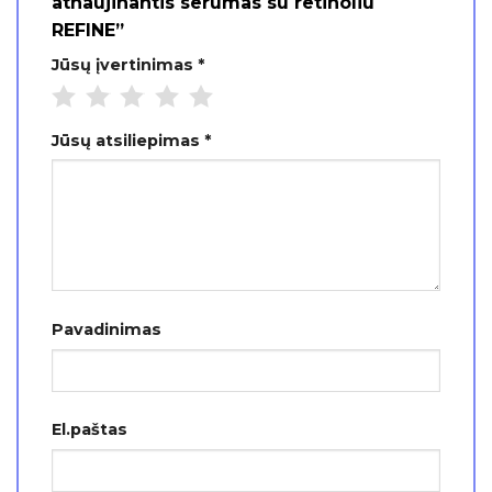
atnaujinantis serumas su retinoliu
REFINE”
Jūsų įvertinimas
*
Jūsų atsiliepimas
*
Pavadinimas
El.paštas