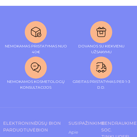
NEMOKAMAS PRISTATYMAS NUO
DOVANOS SU KIEKVIENU
40€
UŽSAKYMU
NEMOKAMOS KOSMETOLOGŲ
GREITAS PRISTATYMAS PER 1-3
KONSULTACIJOS
D.D.
ELEKTRONINĖ
JŪSŲ BION
SUSIPAŽINKIME
BENDRAUKIME
PARDUOTUVĖ
BION
SOC.
Apie
TINKLUOSE!