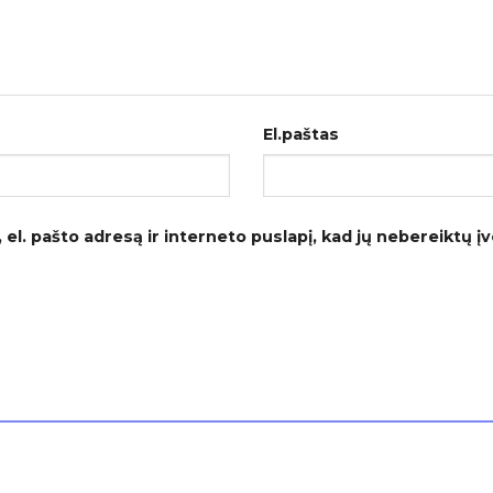
El.paštas
el. pašto adresą ir interneto puslapį, kad jų nebereiktų įves