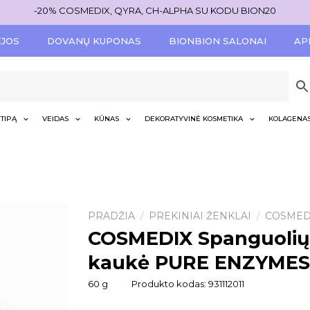
-20% COSMEDIX, QYRA, CH-ALPHA SU KODU BION20
ĖJOS
DOVANŲ KUPONAS
BIONBION SALONAI
AP
TIPĄ
VEIDAS
KŪNAS
DEKORATYVINĖ KOSMETIKA
KOLAGENA
PRADŽIA
PREKINIAI ŽENKLAI
COSMED
/
/
COSMEDIX Spanguolių 
kaukė PURE ENZYMES
60 g
Produkto kodas:
931112011