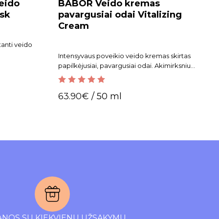
eido
BABOR Veido kremas
sk
pavargusiai odai Vitalizing
Cream
tanti veido
Intensyvaus poveikio veido kremas skirtas
papilkėjusiai, pavargusiai odai. Akimirksniu
suteikia gyvybingumo ir jaunatviško spindesio.
5.00
out of 5
63.90
€
/ 50 ml
NOS SU KIEKVIENU UŽSAKYMU