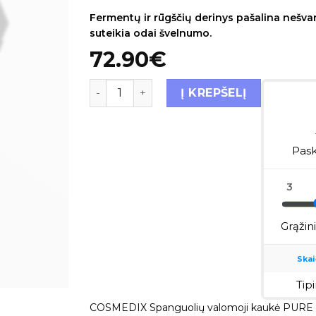
Fermentų ir rūgščių derinys pašalina nešva
suteikia odai švelnumo.
72.90
€
Į KREPŠELĮ
COSMEDIX Spanguolių valomoji kaukė PURE