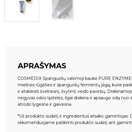
APRAŠYMAS
COSMEDIX Spanguolių valomoji kaukė PURE ENZYMES d
mielinės rūgšties ir spanguolių fermentų jėgą, kurie pad
ir atskleisti švelnesnį, švytintį veido paviršių. Drėkinamoj
negyvas odos ląsteles, ilgai drėkina ir apsaugo odą nuo 
atrodo lygesnė ir gaivesnė.
*Už produkto sudėtį ir ingredientus atsako gamintojas. 
rekomenduojame patikrinti produkto sudėtį ant gamint