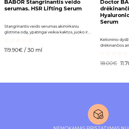
BABOR Stangrinantis veido
Doctor BA
serumas. HSR Lifting Serum
drėkinanč
Hyaluroni
Serum
Stangrinantis veido serumas akimirksniu
glotnina odą, ypatingai veikia kaktos, juoko ir
pykčio raukšles.
Kelioninio dydž
drėkinančios am
0
119.90
€
/ 30 ml
naujoviškas 8 s
out
of
variantų deriny
0
5
18.00
€
11.
out
of
5
NEMOKAMAS PRISTATYMAS NU