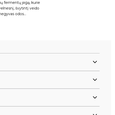
ių fermentų jėgą, kurie
velnesnį, švytintį veido
a negyvas odos…