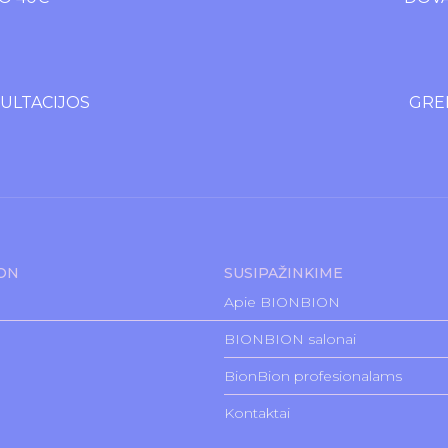
LTACIJOS
GREI
ION
SUSIPAŽINKIME
Apie BIONBION
BIONBION salonai
BionBion profesionalams
Kontaktai