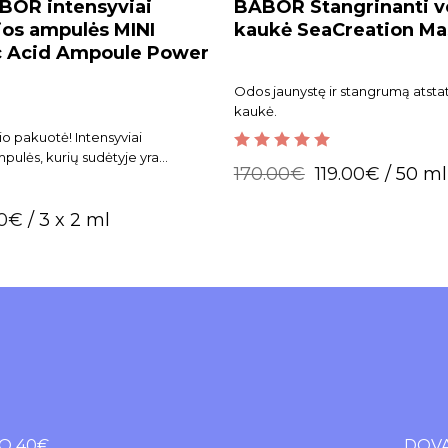
BOR intensyviai
BABOR Stangrinanti v
ios ampulės MINI
kaukė SeaCreation Ma
c Acid Ampoule Power
Odos jaunystę ir stangrumą atsta
kaukė.
io pakuotė! Intensyviai
pulės, kurių sudėtyje yra
5.00
out of 5
170.00
€
119.00
€
/ 50 ml
kirtingų hialurono rūgšties
s. Nepalieka lipnumo jausmo.
70
€
/ 3 x 2 ml
O 40€
DOVA