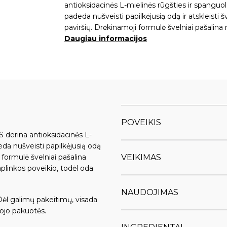
antioksidacinės L-mielinės rūgšties ir spanguol
padeda nušveisti papilkėjusią odą ir atskleisti š
paviršių. Drėkinamoji formulė švelniai pašalin
Daugiau informacijos
POVEIKIS
erina antioksidacinės L-
eda nušveisti papilkėjusią odą
VEIKIMAS
i formulė švelniai pašalina
aplinkos poveikio, todėl oda
NAUDOJIMAS
Dėl galimų pakeitimų, visada
ojo pakuotės.