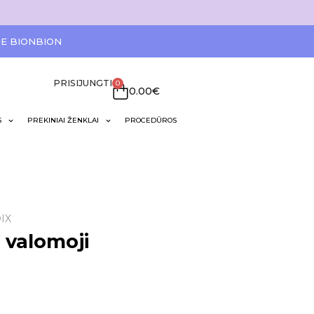
IE BIONBION
PRISIJUNGTI
0
0.00
€
S
PREKINIAI ŽENKLAI
PROCEDŪROS
IX
valomoji