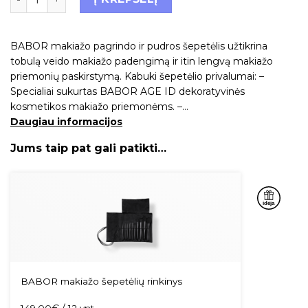
BABOR makiažo pagrindo ir pudros šepetėlis užtikrina
tobulą veido makiažo padengimą ir itin lengvą makiažo
priemonių paskirstymą. Kabuki šepetėlio privalumai: –
Specialiai sukurtas BABOR AGE ID dekoratyvinės
kosmetikos makiažo priemonėms. –…
Daugiau informacijos
Jums taip pat gali patikti…
BABOR makiažo šepetėlių rinkinys