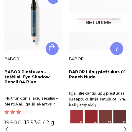
NETURIME
BABOR
BABOR
BABOR Pieštukas -
BABOR Lūpų pieštukas 01
šešėliai. Eye Shadow
Peach Nude
Pencil 04 Blue
Ilgai išliekantis lūpų pieštukas
Multifunkciniai akių šešėliai –
su teptuku linijai retušuoti. Yra
pieštukai, ilgai išliekantys ir
kelių atspalvių
atsparūs drėgmei.
3.00
out
19.90
€
13.93
€
/ 2 g
of 5