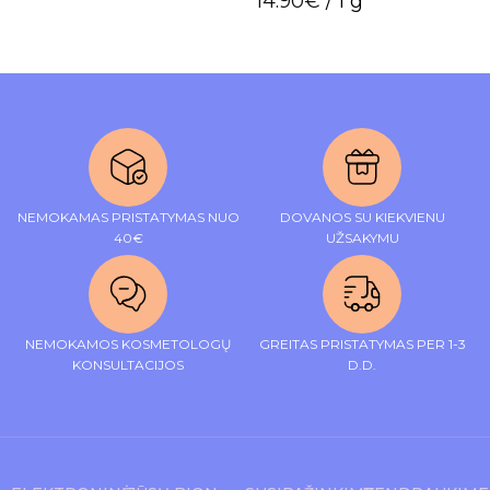
14.90
€
/ 1 g
out
of
5
NEMOKAMAS PRISTATYMAS NUO
DOVANOS SU KIEKVIENU
40€
UŽSAKYMU
NEMOKAMOS KOSMETOLOGŲ
GREITAS PRISTATYMAS PER 1-3
KONSULTACIJOS
D.D.