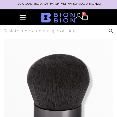
-20% COSMEDIX, QYRA, CH-ALPHA SU KODU BION20
0