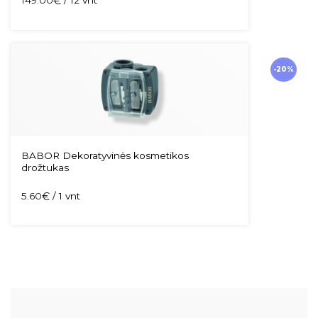
149.00
€
/ 12 vnt
-20%
BABOR Dekoratyvinės kosmetikos
drožtukas
5.60
€
/ 1 vnt