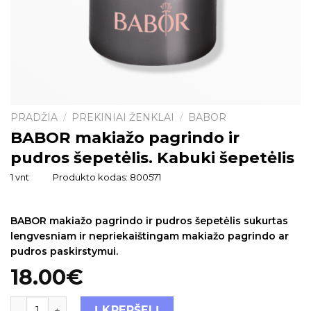
PRADŽIA
PREKINIAI ŽENKLAI
BABOR
/
/
BABOR makiažo pagrindo ir
pudros šepetėlis. Kabuki šepetėlis
1 vnt
Produkto kodas:
800571
BABOR makiažo pagrindo ir pudros šepetėlis sukurtas
lengvesniam ir nepriekaištingam makiažo pagrindo ar
pudros paskirstymui.
18.00
€
Į KREPŠELĮ