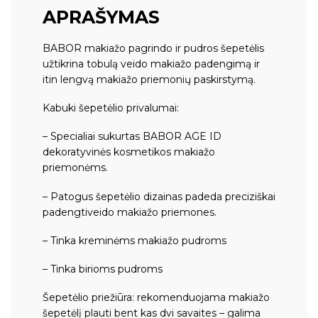
APRAŠYMAS
BABOR makiažo pagrindo ir pudros šepetėlis
užtikrina tobulą veido makiažo padengimą ir
itin lengvą makiažo priemonių paskirstymą.
Kabuki šepetėlio privalumai:
– Specialiai sukurtas
BABOR AGE ID
dekoratyvinės kosmetikos makiažo
priemonėms
.
– Patogus šepetėlio dizainas padeda preciziškai
padengtiveido makiažo priemones.
– Tinka kreminėms makiažo pudroms
– Tinka birioms pudroms
Šepetėlio priežiūra: rekomenduojama makiažo
šepetėlį plauti bent kas dvi savaites – galima