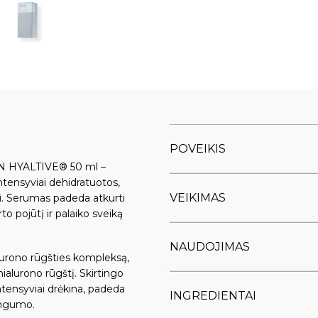
POVEIKIS
LON HYALTIVE® 50 ml –
tensyviai dehidratuotos,
VEIKIMAS
ai. Serumas padeda atkurti
o pojūtį ir palaiko sveiką
NAUDOJIMAS
urono rūgšties kompleksą,
hialurono rūgštį. Skirtingo
ntensyviai drėkina, padeda
INGREDIENTAI
tingumo.