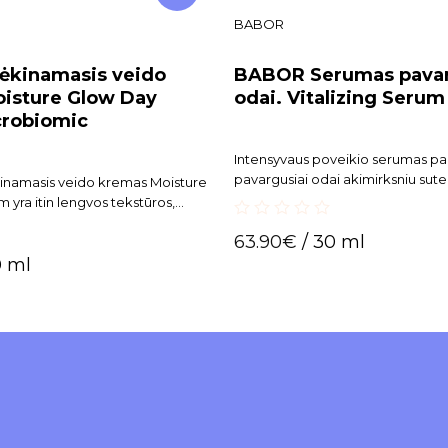
BABOR
ėkinamasis veido
BABOR Serumas pavar
isture Glow Day
odai. Vitalizing Serum
robiomic
Intensyvaus poveikio serumas papi
pavargusiai odai akimirksniu sute
ėkinamasis veido kremas Moisture
gyvybingumo ir jaunatviško spind
yra itin lengvos tekstūros,
a. Kremas veidui suteikia komforto
0
63.90
€
/ 30 ml
usmą, oda tampa lygesnė ir
out
0 ml
of
5