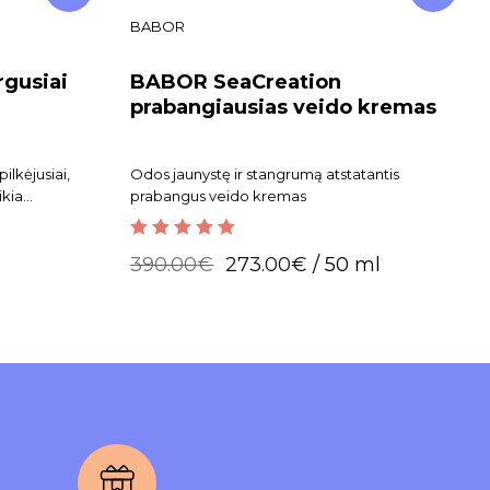
BABOR
gusiai
BABOR SeaCreation
prabangiausias veido kremas
lkėjusiai,
Odos jaunystę ir stangrumą atstatantis
ikia
prabangus veido kremas
esio.
5.00
out of 5
390.00
€
273.00
€
/ 50 ml