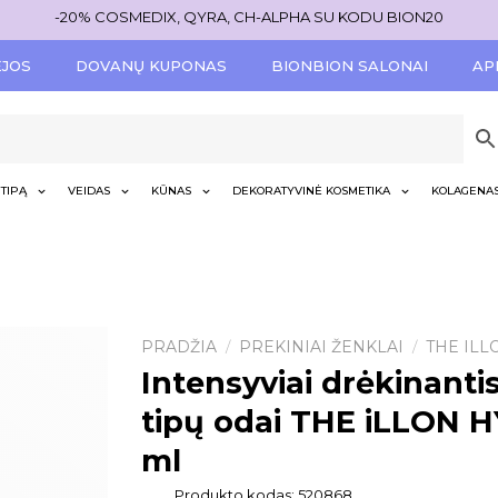
-20% COSMEDIX, QYRA, CH-ALPHA SU KODU BION20
ĖJOS
DOVANŲ KUPONAS
BIONBION SALONAI
AP
TIPĄ
VEIDAS
KŪNAS
DEKORATYVINĖ KOSMETIKA
KOLAGENA
PRADŽIA
PREKINIAI ŽENKLAI
THE ILL
/
/
Intensyviai drėkinanti
tipų odai THE iLLON 
ml
Produkto kodas:
520868