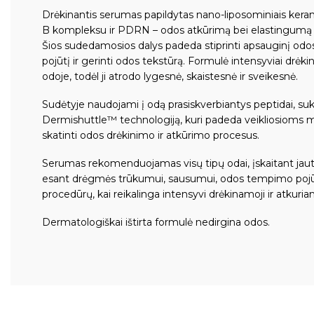
Drėkinantis serumas papildytas nano-liposominiais kera
B kompleksu ir PDRN – odos atkūrimą bei elastingumą p
Šios sudedamosios dalys padeda stiprinti apsauginį odo
pojūtį ir gerinti odos tekstūrą. Formulė intensyviai drė
odoje, todėl ji atrodo lygesnė, skaistesnė ir sveikesnė.
Sudėtyje naudojami į odą prasiskverbiantys peptidai, suku
Dermishuttle™ technologiją, kuri padeda veikliosioms
skatinti odos drėkinimo ir atkūrimo procesus.
Serumas rekomenduojamas visų tipų odai, įskaitant jautr
esant drėgmės trūkumui, sausumui, odos tempimo pojūči
procedūrų, kai reikalinga intensyvi drėkinamoji ir atkuriam
Dermatologiškai ištirta formulė nedirgina odos.