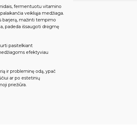
midais, fermentuotu vitamino
alaikančia veikliąja medžiaga.
s barjerą, mažinti tempimo
kina, padeda išsaugoti drėgmę
rti pasitelkiant
 medžiagoms efektyviau
ią ir probleminę odą, ypač
ui ar po estetinių
oji priežiūra.