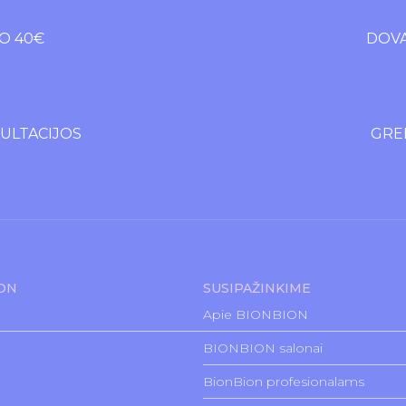
O 40€
DOVA
LTACIJOS
GREI
ION
SUSIPAŽINKIME
Apie BIONBION
BIONBION salonai
BionBion profesionalams