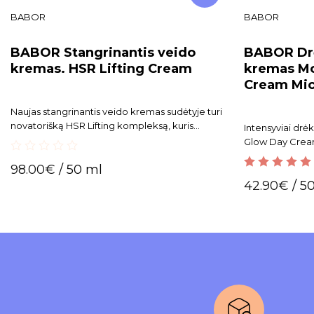
BABOR
BABOR
BABOR Stangrinantis veido
BABOR Dr
kremas. HSR Lifting Cream
kremas Mo
Cream Mic
Naujas stangrinantis veido kremas sudėtyje turi
novatorišką HSR Lifting kompleksą, kuris
Intensyviai dr
efektyviai veikia visų tipų raukšles.
Glow Day Cream 
greitai įsigeri
0
98.00
€
/ 50 ml
ir glotnumo ja
out
5.00
out of 5
putlesnė.
42.90
€
/ 5
of
5