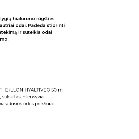
ygių hialurono rūgšties
autriai odai. Padeda stiprinti
ekimą ir suteikia odai
imo.
dai THE iLLON HYALTIVE® 50 ml
 sukurtas intensyviai
raradusios odos priežiūrai.