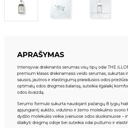
APRAŠYMAS
Intensyviai drėkinantis serumas visų tipų odai THE iL
premium klasės drėkinamasis veido serumas, sukurtas in
sausos, jautrios ir elastingumą praradusios odos priežiūr
optimalų odos drėgmės balansą, suteikia ilgalaikį komfort
odos išvaizdą.
Serumo formulė sukurta naudojant pažangų 8 lygių hial
apjungiantį aukšto, vidutinio ir žemo molekulinio svorio 
dydžio molekulės veikia įvairiuose odos sluoksniuose – i
išlaikyti drėgmę odoje bei suteikia odai putlumo ir elas