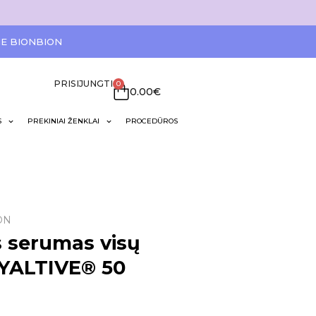
IE BIONBION
PRISIJUNGTI
0
0.00
€
S
PREKINIAI ŽENKLAI
PROCEDŪROS
ON
s serumas visų
HYALTIVE® 50