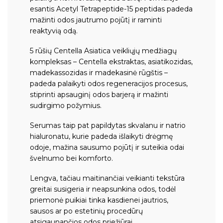
esantis Acetyl Tetrapeptide-15 peptidas padeda
mažinti odos jautrumo pojūtį ir raminti
reaktyvią odą.
5 rūšių Centella Asiatica veikliųjų medžiagų
kompleksas – Centella ekstraktas, asiatikozidas,
madekassozidas ir madekasinė rūgštis –
padeda palaikyti odos regeneracijos procesus,
stiprinti apsauginį odos barjerą ir mažinti
sudirgimo požymius.
Serumas taip pat papildytas skvalanu ir natrio
hialuronatu, kurie padeda išlaikyti drėgmę
odoje, mažina sausumo pojūtį ir suteikia odai
švelnumo bei komforto.
Lengva, tačiau maitinančiai veikianti tekstūra
greitai susigeria ir neapsunkina odos, todėl
priemonė puikiai tinka kasdienei jautrios,
sausos ar po estetinių procedūrų
atsigaunančios odos priežiūrai.