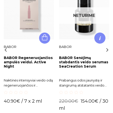
NETURIME
BABOR
BABOR
BABOR Regeneruojančios
BABOR Senėjimą
ampulės veidui. Active
stabdantis veido serumas
Night
SeaCreation Serum
Naktinės intensyviai veido odą
Prabangus odos jaunystę ir
regeneruojančios ir
stangrumą atstatantis veido
jauninančios ampulės veidui.
serumas SeaCreation.
0
0
40.90
€
/ 7 x 2 ml
220.00
€
154.00
€
/ 30
out
out
of
of
ml
5
5