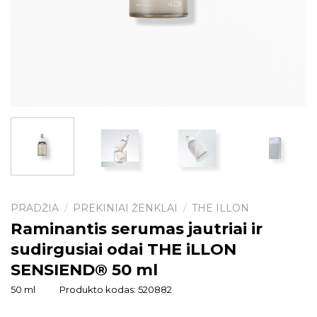
PRADŽIA
PREKINIAI ŽENKLAI
THE ILLON
/
/
Raminantis serumas jautriai ir
sudirgusiai odai THE iLLON
SENSIEND® 50 ml
50 ml
Produkto kodas:
520882