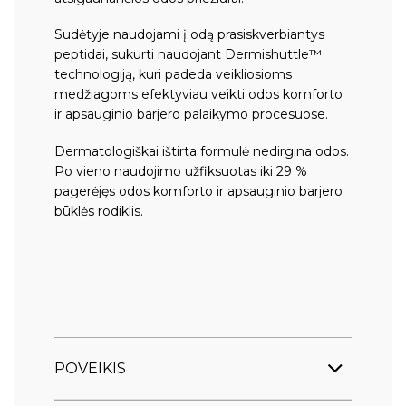
Sudėtyje naudojami į odą prasiskverbiantys
peptidai, sukurti naudojant Dermishuttle™
technologiją, kuri padeda veikliosioms
medžiagoms efektyviau veikti odos komforto
ir apsauginio barjero palaikymo procesuose.
Dermatologiškai ištirta formulė nedirgina odos.
Po vieno naudojimo užfiksuotas iki 29 %
pagerėjęs odos komforto ir apsauginio barjero
būklės rodiklis.
POVEIKIS