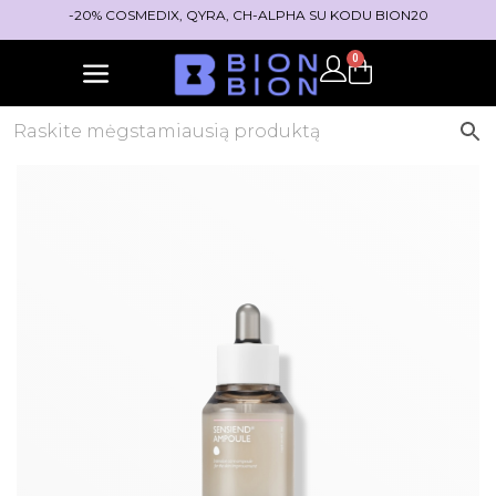
-20% COSMEDIX, QYRA, CH-ALPHA SU KODU BION20
0