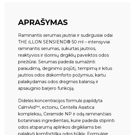
APRAŠYMAS
Raminantis serumas jautriai ir sudirgusiai odai
THE iLLON SENSIEND® 50 ml – intensyviai
raminantis serumas, sukurtas jautrios,
reaktyvios ir išorinių dirgiklių paveiktos odos
priežiūrai. Serumas padeda sumažinti
paraudimą, deginimo pojūtį, tempimą ir kitus
jautrios odos diskomforto požymius, kartu
palaikydamas odos drėgmės balansą ir
apsauginio barjero funkciją.
Didelės koncentracijos formulė papildyta
CalmAid™, ectoinu, Centella Asiatica
kompleksu, Ceramide NP ir odą raminančiais
botaniniais ingredientais, kurie padeda stiprinti
odos atsparumą aplinkos dirgikliams bei
palaikyti komfortišką odos būklę. Formulėje