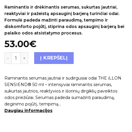
Raminantis ir drėkinantis serumas, sukurtas jautriai,
reaktyviai ir pažeistą apsauginį barjerą turinčiai odai.
Formulė padeda mažinti paraudimą, tempimo ir
diskomforto pojūtį, stiprina odos apsauginį barjerą bei
palaiko odos atsistatymo procesus.
53.00
€
Į KREPŠELĮ
Raminantis serumas jautriai ir sudirgusiai odai THE iLLON
SENSIEND® 50 ml – intensyviai raminantis serumas,
sukurtas jautrios, reaktyvios ir išorinių dirgiklių paveiktos
odos priežiūrai. Serumas padeda sumažinti paraudimą,
deginimo pojūtį, tempimą…
Daugiau informacijos